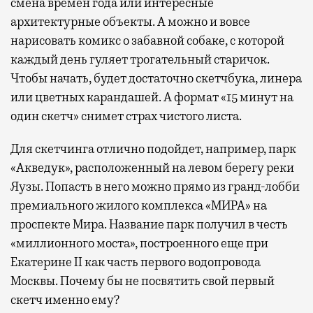
смена времен года или интересные
архитектурные объекты. А можно и вовсе
нарисовать комикс о забавной собаке, с которой
каждый день гуляет трогательный старичок.
Чтобы начать, будет достаточно скетчбука, линера
или цветных карандашей. А формат «15 минут на
один скетч» снимет страх чистого листа.
Для скетчинга отлично подойдет, например, парк
«Акведук», расположенный на левом берегу реки
Яузы. Попасть в него можно прямо из гранд-лобби
премиального жилого комплекса «МИРА» на
проспекте Мира. Название парк получил в честь
«миллионного моста», построенного еще при
Екатерине II как часть первого водопровода
Москвы. Почему бы не посвятить свой первый
скетч именно ему?