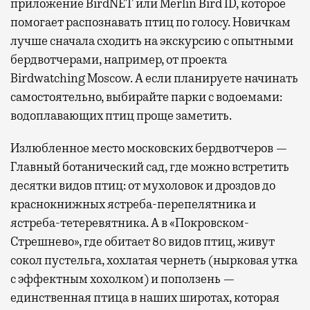
приложение BirdNET или Merlin Bird ID, которое
помогает распознавать птиц по голосу. Новичкам
лучше сначала сходить на экскурсию с опытными
бердвотчерами, например, от проекта
Birdwatching Moscow. А если планируете начинать
самостоятельно, выбирайте парки с водоемами:
водоплавающих птиц проще заметить.
Излюбленное место московских бердвотчеров —
Главный ботанический сад, где можно встретить
десятки видов птиц: от мухоловок и дроздов до
краснокнижных ястреба-перепелятника и
ястреба-тетеревятника. А в «Покровском-
Стрешнево», где обитает 80 видов птиц, живут
сокол пустельга, хохлатая чернеть (нырковая утка
с эффектным хохолком) и поползень —
единственная птица в наших широтах, которая