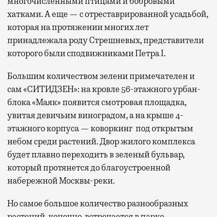
многочисленными птицами и бобровыми
хатками. А еще — с отреставрированной усадьбой,
которая на протяжении многих лет
принадлежала роду Стрешневых, представители
которого были сподвижниками Петра I.
Большим количеством зелени примечателен и
сам «СИТИДЗЕН»: на кровле 56-этажного урбан-
блока «Маяк» появится смотровая площадка,
увитая девичьим виноградом, а на крыше 4-
этажного корпуса — коворкинг под открытым
небом среди растений. Двор жилого комплекса
будет плавно переходить в зеленый бульвар,
который протянется до благоустроенной
набережной Москвы-реки.
Но самое большое количество разнообразных
растений, конечно, встречается в парке