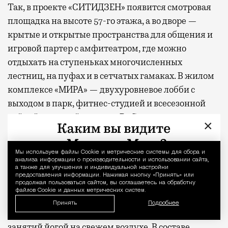
Так, в проекте «СИТИДЗЕН» появится смотровая
площадка на высоте 57-го этажа, а во дворе —
крытые и открытые пространства для общения и
игровой партер с амфитеатром, где можно
отдыхать на ступеньках многочисленных
лестниц, на пуфах и в сетчатых гамаках. В жилом
комплексе «МИРА» — двухуровневое лобби с
выходом в парк, фитнес-студией и всесезонной
чайной верандой во дворе. В «С5» —
×
многоуровневое арт-пространство на крыше,
переговорные, студия йоги и отдельно стоящий
Мы используем файлы Сookie и метрические системы для сбора и
Уведомление 
ресторан авторской кухни. В новом премиальном
анализа информации о производительности и использовании сайта,
а также для улучшения и индивидуальной настройки
проекте MR, клубном доме «26 ПАРКВЬЮ», на
предоставления информации. Нажимая кнопку «Принять» или
первых этажах предусмотрены уютные
продолжая пользоваться сайтом, вы соглашаетесь на обработку
файлов Cookie и данных метрических систем.
пространства для отдыха и деловых встреч, а в
Принять
Подробнее
закрытом дворе — фитнес-зоны и места для
занятий йогой на свежем воздухе. В составе