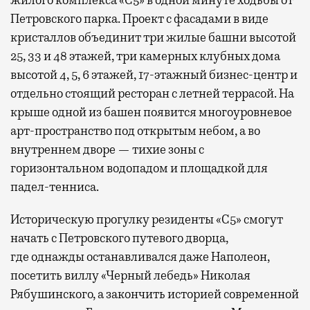
жилого комплекса «С5»
в одной минуте ходьбы от
Петровского парка. Проект с фасадами в виде
кристаллов объединит три жилые башни высотой
25, 33 и 48 этажей, три камерных клубных дома
высотой 4, 5, 6 этажей, 17-этажный бизнес-центр и
отдельно стоящий ресторан с летней террасой. На
крыше одной из башен появится многоуровневое
арт-пространство под открытым небом, а во
внутреннем дворе — тихие зоны с
горизонтальном водопадом и площадкой для
падел-тенниса.
Историческую прогулку резиденты «С5» смогут
начать с Петровского путевого дворца,
где
однажды останавливался даже Наполеон,
посетить виллу «Черный лебедь» Николая
Рябушинского, а закончить историей современной