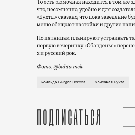
То есть рюмочная находится в том же зд
что, несомненно, удобно и для создател
«Бухты» сказано, что пока заведение буд
меню обещают настойки и другие напитк
По пятницам планируют устраивать та
первую вечеринку «Обалденье» перенес
х и русский рок.
Фото: @buhta.msk
Фанаты Burger Heroes могут начинать л
команда Burger Heroes
рюмочная Бухта
Подписаться