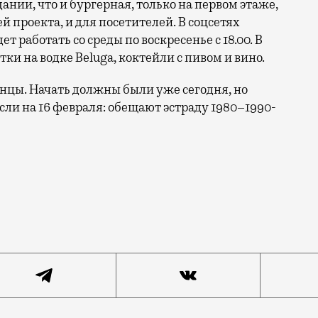
ании, что и бургерная, только на первом этаже,
ей проекта, и для посетителей. В соцсетях
ет работать со среды по воскресенье с 18.00. В
и на водке Beluga, коктейли с пивом и вино.
нцы. Начать должны были уже сегодня, но
ли на 16 февраля: обещают эстраду 1980–1990-
иковать: теперь, съев любимую «Черную мамбу» (бургер