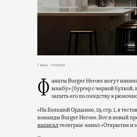
1 мин. чтения
Фанаты Burger Heroes могут начинать ликовать: теперь, съев любимую «Черную
мамбу» (бургер с черной булкой, 
запить его по соседству в рюмочн
«На Большой Ордынке, 19, стр. 1, в тес
команды Burger Heroes. Вот и новый п
написал
телеграм-канал «Открытия и з