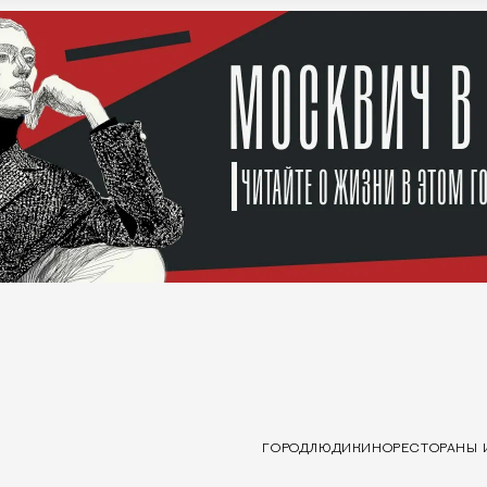
ГОРОД
ЛЮДИ
КИНО
РЕСТОРАНЫ 