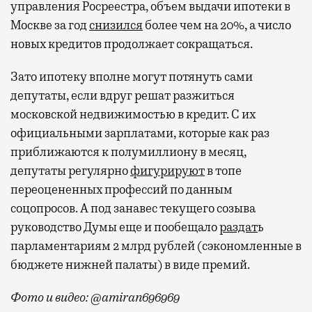
управления Росреестра, объем выдачи ипотеки в
Москве за год
снизился
более чем на 20%, а число
новых кредитов продолжает сокращаться.
Зато ипотеку вполне могут потянуть сами
депутаты, если вдруг решат разжиться
московской недвижимостью в кредит. С их
официальными зарплатами, которые как раз
приближаются к полумиллиону в месяц,
депутаты регулярно
фигурируют
в топе
переоцененных профессий по данным
соцопросов. А под занавес текущего созыва
руководство Думы еще и пообещало
раздат
ь
парламентариям 2 млрд рублей (сэкономленные в
бюджете нижней палаты) в виде премий.
Фото и видео: @amiran696969