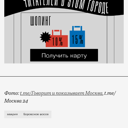
Фото:
t.me/Говорит и показывает Москва
,
t.me/
Москва 24
Сообщается о десяти пострадавших, в спасательной 
авария
Боровское шоссе