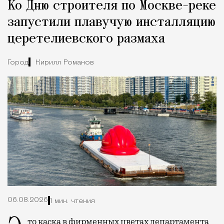
Ко Дню строителя по Москве-реке
Город
запустили плавучую инсталляцию
церетелиевского размаха
Город
Кирилл Романов
06.08.2026
1 мин. чтения
Это каска в
фирменных
цветах департамента