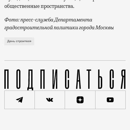
общественные пространства.
Фото: пресс-служба Департамента
градостроительной политики города Москвы
В этом году профессиональный праздник День строи
День строителя
Реклама
Редакция Москвич Mag