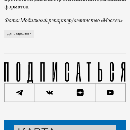
форматов.
Фото: Мобильный репортер/агентство «Москва»
Это каска в фирменных цветах департамента строит
День строителя
Статья
Кирилл Романов
Город