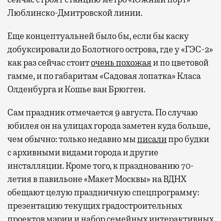
Люблинско-Дмитровской линии.
Еще концептуальней было бы, если бы каску
добуксировали до Болотного острова, где у «ГЭС-2»
как раз сейчас стоит
очень похожая
и по цветовой
гамме, и по габаритам «Садовая лопатка» Класа
Олденбурга и Кошье ван Брюгген.
Сам праздник отмечается 9 августа. По случаю
юбилея он на улицах города заметен куда больше,
чем обычно: только недавно мы
писали
про будки
с архивными видами города и другие
инсталляции. Кроме того, к празднованию 70-
летия в павильоне «Макет Москвы» на ВДНХ
обещают целую праздничную спецпрограмму:
презентацию текущих градостроительных
проектов мэрии и набор семейных интерактивных