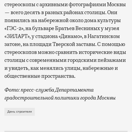
стереоскопы с архивными фотографиями Москвы
— всего десять в разных районах столицы. Они
появились на набережной около дома культуры
«ГЭС-2», на бульваре Братьев Весниных у музея
«ЗИЛАРТ», у стадиона «Динамо», в Нагатинском
затоне, на площади Тверской заставы. С помощью
стереоскопов можно сравнить исторические виды
столицы с современными городскими пейзажами
и увидеть, как менялись улицы, набережные и
общественные пространства.
Фото: пресс-служба Департамента
градостроительной политики города Москвы
В этом году профессиональный праздник День строи
День строителя