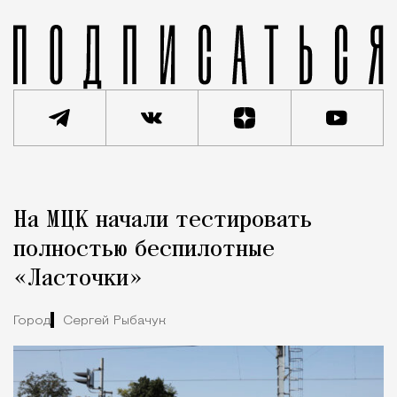
Реклама
Редакция Москвич Mag
На МЦК начали тестировать
Город
полностью беспилотные
«Ласточки»
Город
Сергей Рыбачук