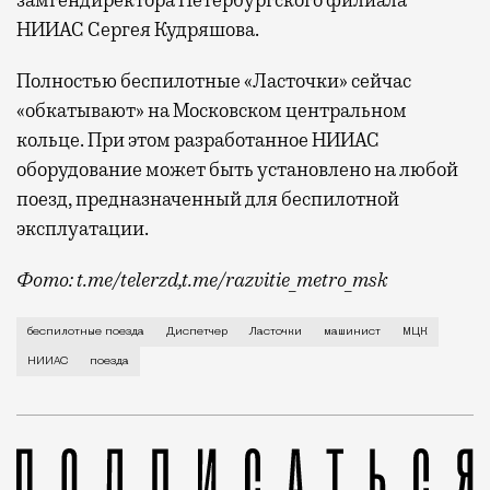
НИИАС Сергея Кудряшова.
Полностью беспилотные «Ласточки» сейчас
«обкатывают» на Московском центральном
кольце. При этом разработанное НИИАС
оборудование может быть установлено на любой
поезд, предназначенный для беспилотной
эксплуатации.
Фото: t.me/telerzd,t.me/razvitie_metro_msk
Новые поезда работают на четвертом уровне автома
беспилотные поезда
Диспетчер
Ласточки
машинист
МЦК
НИИАС
поезда