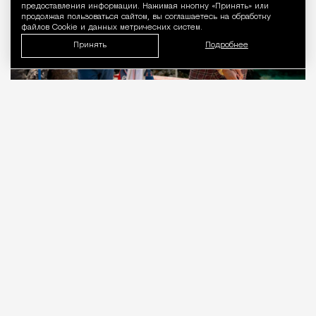
предоставления информации. Нажимая кнопку «Принять» или
продолжая пользоваться сайтом, вы соглашаетесь на обработку
файлов Cookie и данных метрических систем.
Принять
Подробнее
09.08.2026
3 мин. чтения
Когда-то Лонни Хокинс (Уилл Феррелл) был
звездой гольфа, разъезжавшей на личном
автобусе с собственной физиономией на борту.
Сегодня Лонни по-прежнему в деле, как и его
клюшконосец-кедди Старый Генри (Кит Дэвид),
но потрепанное транспортное средство теперь
распугивает зрителей и участников заштатных
турниров. Увы, Генри падает замертво прямо во
время очередной игры, и Лонни понимает, что
пора возвращаться в высшую лигу.