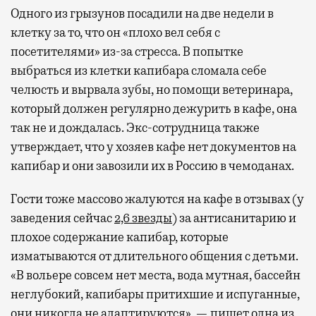
Одного из грызунов посадили на две недели в
клетку за то, что он «плохо вел себя с
посетителями» из-за стресса. В попытке
выбраться из клетки капибара сломала себе
челюсть и вырвала зубы, но помощи ветеринара,
который должен регулярно дежурить в кафе, она
так не и дождалась. Экс-сотрудница также
утверждает, что у хозяев кафе нет документов на
капибар и они завозили их в Россию в чемоданах.
Гости тоже массово жалуются на кафе в отзывах (у
заведения сейчас
2,6 звезды
) за антисанитарию и
плохое содержание капибар, которые
изматываются от длительного общения с детьми.
«В вольере совсем нет места, вода мутная, бассейн
неглубокий, капибары притихшие и испуганные,
они никогда не адаптируются», —
пишет
одна из