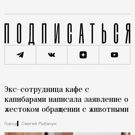
Реклама
Редакция Москвич Mag
Экс-сотрудница кафе с
Город
капибарами написала заявление о
жестоком обращении с животными
Город
Сергей Рыбачук