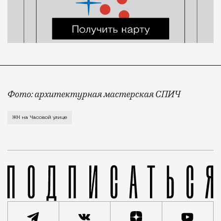
Фото: архитектурная мастерская СПИЧ
Прежде на этой площадке затевался ЖК посовременне
ЖК на Часовой улице