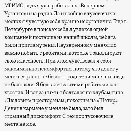
МГИМО, ведь я уже работал на «Вечернем
Урганте» и на радио. Да и вообще в тусовочных
местах я чувствую себя крайне неорганично. Еще в
Петербурге в поисках себя я увлекся одной
компанией постарше из нашей школы, ребята
были пригламурены. Неуверенному мне было
важно побыть с ребятами, которые транслируют
свою классность. При этом чувствовал я себя
максимально некомфортно, потому что денег у
меня все равно не было — родители меня никогда
не баловали. Я болтался за этими ребятами как
хвостик. И вот за ними я болтался по клубам типа
«Людовик» и ресторанам, похожим на «Шатер».
Денег в кармане у меня не было, зато был
страшный дискомфорт. С тех пор тусовочные
места не мое.