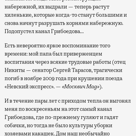
набережной, их выдрали — теперь растут
хиленькие, которые когда-то станут большими и
снова начнут разрушать корнями набережную.
Подопустел канал Грибоедова…
Есть невероятно яркое воспоминание того
времени: мой папа был приверженцем
воспитания через всякие трудовые работы (отец
Никиты — сенатор Сергей Тарасов, трагически
погиб в ноябре 2009 года при крушении поезда
«Невский экспресс». —
«Москвич Mag»
).
И в течение пары лет с приходом тепла он выгонял
меня по воскресеньям на этот самый канал
Грибоедова, где по-прежнему гуляют и гадят
собачки, но тогда не было культуры уборки
хозяевами какашек. Дом наш необычайно