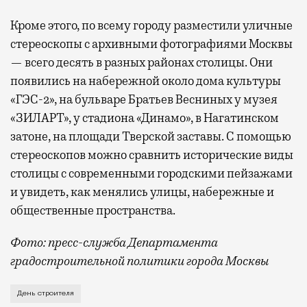
Кроме этого, по всему городу разместили уличные
стереоскопы с архивными фотографиями Москвы
— всего десять в разных районах столицы. Они
появились на набережной около дома культуры
«ГЭС-2», на бульваре Братьев Весниных у музея
«ЗИЛАРТ», у стадиона «Динамо», в Нагатинском
затоне, на площади Тверской заставы. С помощью
стереоскопов можно сравнить исторические виды
столицы с современными городскими пейзажами
и увидеть, как менялись улицы, набережные и
общественные пространства.
Фото: пресс-служба Департамента
градостроительной политики города Москвы
В этом году профессиональный праздник День строи
День строителя