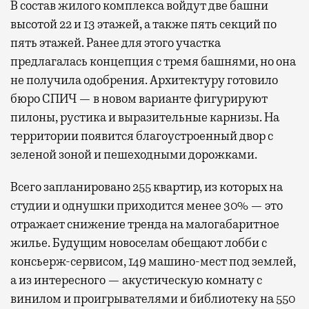
В состав жилого комплекса войдут две башни
высотой 22 и 13 этажей, а также пять секций по
пять этажей. Ранее для этого участка
предлагалась концепция с тремя башнями, но она
не получила одобрения. Архитектуру готовило
бюро СПИЧ — в новом варианте фигурируют
пилоны, рустика и выразительные карнизы. На
территории появится благоустроенный двор с
зеленой зоной и пешеходными дорожками.
Всего запланировано 255 квартир, из которых на
студии и однушки приходится менее 30% — это
отражает снижение тренда на малогабаритное
жилье. Будущим новоселам обещают лобби с
консьерж-сервисом, 149 машино-мест под землей,
а из интересного — акустическую комнату с
винилом и проигрывателями и библиотеку на 550