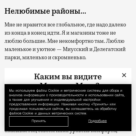
Нелюбимые районы…
Мне не нравится все глобальное, где надо далеко
из конца в конец идти. Я и магазины тоже не
люблю большие. Мне некомфортно там. Люблю
маленькое и уютное — Миусский и Делегатский
парки, миленько и скромненько.
×
Я бы ничего не менял в Москве…
Она прекрасна. Я бы даже сказал, что тут слишком
Мы используем файлы Сookie и метрические системы для сбора и
Уведомление 
анализа информации о производительности и использовании сайта,
комфортно жить. Всего хватает, надеюсь не
а также для улучшения и индивидуальной настройки
сглазить. Имел удовольствие проехаться по
предоставления информации. Нажимая кнопку «Принять» или
продолжая пользоваться сайтом, вы соглашаетесь на обработку
разным крупным европейским городам и
файлов Cookie и данных метрических систем.
посмотреть их театры. И я оценил, что в Москве,
Принять
Подробнее
оказывается, совсем иной уровень комфорта,