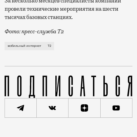
За несколько месяцев специалисты компании
провели технические мероприятия на шести
тысячах базовых станциях.
Фото: пресс-служба Т2
Мобильный оператор Т2 завершил работы по увеличе
мобильный интернет
Т2
Реклама
Редакция Москвич Mag