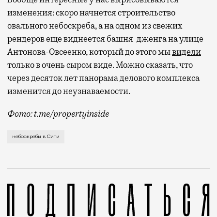
изменения: скоро начнется строительство
овального небоскреба, а на одном из свежих
рендеров еще виднеется башня-дженга на улице
Антонова-Овсеенко, который до этого мы
видели
только в очень сыром виде. Можно сказать, что
через десяток лет панорама делового комплекса
изменится до неузнаваемости.
Фото: t.me/propertyinside
Обычные прямые небоскребы окончательно вышли из м
небоскребы в Сити