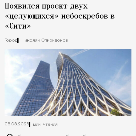
Появился проект двух
Город
«целующихся» небоскребов в
«Сити»
Город
Николай Спиридонов
08.08.2026
1 мин. чтения