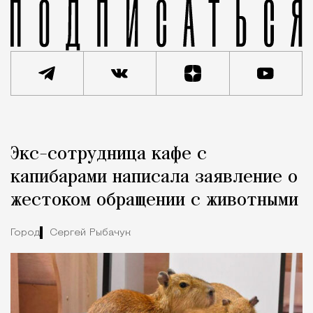
Реклама
Редакция Москвич Mag
Экс-сотрудница кафе с
Город
капибарами написала заявление о
жестоком обращении с животными
Город
Сергей Рыбачук