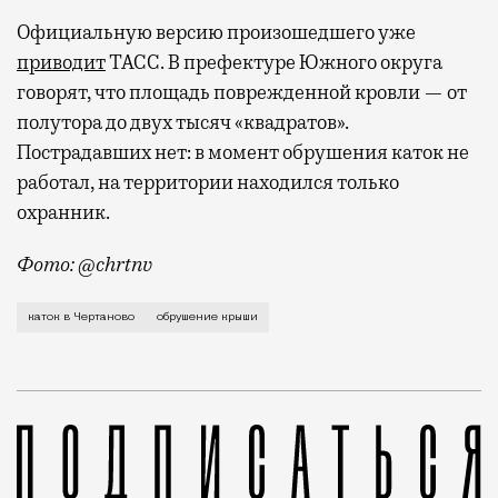
Официальную версию произошедшего уже
приводит
ТАСС. В префектуре Южного округа
говорят, что площадь поврежденной кровли — от
полутора до двух тысяч «квадратов».
Пострадавших нет: в момент обрушения каток не
работал, на территории находился только
охранник.
Фото: @chrtnv
Пока город утопает в снегу и буксует в пробках, 
каток в Чертаново
обрушение крыши