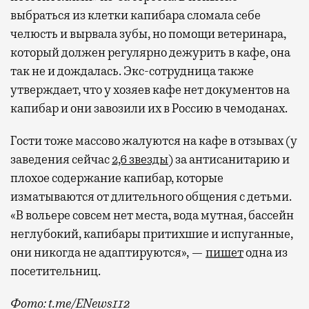
выбраться из клетки капибара сломала себе
челюсть и вырвала зубы, но помощи ветеринара,
который должен регулярно дежурить в кафе, она
так не и дождалась. Экс-сотрудница также
утверждает, что у хозяев кафе нет документов на
капибар и они завозили их в Россию в чемоданах.
Гости тоже массово жалуются на кафе в отзывах (у
заведения сейчас
2,6 звезды
) за антисанитарию и
плохое содержание капибар, которые
изматываются от длительного общения с детьми.
«В вольере совсем нет места, вода мутная, бассейн
неглубокий, капибары притихшие и испуганные,
они никогда не адаптируются», —
пишет
одна из
посетительниц.
Фото: t.me/ENews112