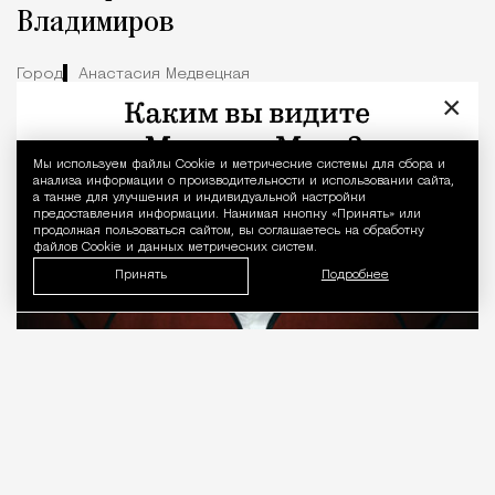
Владимиров
Город
Анастасия Медвецкая
×
Мы используем файлы Сookie и метрические системы для сбора и
Уведомление 
анализа информации о производительности и использовании сайта,
а также для улучшения и индивидуальной настройки
предоставления информации. Нажимая кнопку «Принять» или
продолжая пользоваться сайтом, вы соглашаетесь на обработку
файлов Cookie и данных метрических систем.
Принять
Подробнее
08.08.2026
7 мин. чтения
О рождении за границей благодаря бабушке
Алисе Фрейндлих, о папе, который устраивал
трудотерапию, заставляя убирать за собаками на