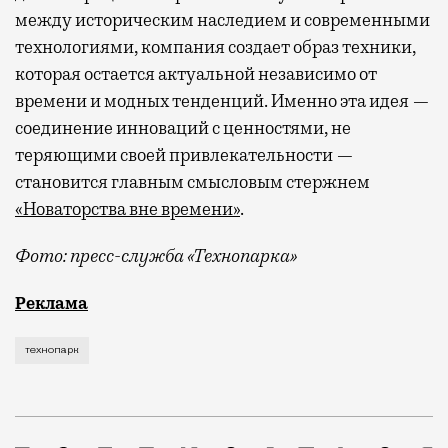
между историческим наследием и современными
технологиями, компания создает образ техники,
которая остается актуальной независимо от
времени и модных тенденций. Именно эта идея —
соединение инноваций с ценностями, не
теряющими своей привлекательности —
становится главным смысловым стержнем
«Новаторства вне времени»
.
Фото: пресс-служба «Технопарка»
Рекламные кампании техники редко выходят за рамк
Реклама
технопарк