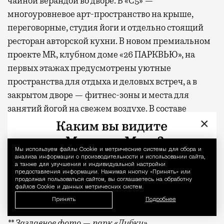
чайной верандой во дворе. В «С5» —
многоуровневое арт-пространство на крыше,
переговорные, студия йоги и отдельно стоящий
ресторан авторской кухни. В новом премиальном
проекте MR, клубном доме «26 ПАРКВЬЮ», на
первых этажах предусмотрены уютные
пространства для отдыха и деловых встреч, а в
закрытом дворе — фитнес-зоны и места для
занятий йогой на свежем воздухе. В составе
×
проектов «СЕТ» и «Веер»
появится
первая в Москве
экотропа, встроенная в состав жилых комплексов,
гастрокластер, состоящий из восьми ресторанов и
Мы используем файлы Сookie и метрические системы для сбора и
Уведомление 
анализа информации о производительности и использовании сайта,
20 фуд-корнеров, а также спортивный комплекс с
а также для улучшения и индивидуальной настройки
предоставления информации. Нажимая кнопку «Принять» или
бассейном.
продолжая пользоваться сайтом, вы соглашаетесь на обработку
файлов Cookie и данных метрических систем.
* По данным опроса MR Analytics
Принять
Подробнее
** Заглавное фото — парк «Дубки»