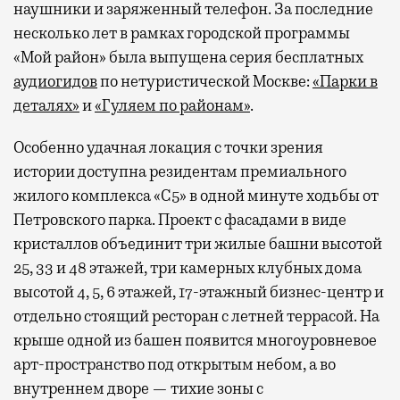
наушники и заряженный телефон. За последние
несколько лет в рамках городской программы
«Мой район» была выпущена серия бесплатных
аудиогидов
по нетуристической Москве:
«Парки в
деталях»
и
«Гуляем по районам»
.
Особенно удачная локация с точки зрения
истории доступна резидентам премиального
жилого комплекса «С5»
в одной минуте ходьбы от
Петровского парка. Проект с фасадами в виде
кристаллов объединит три жилые башни высотой
25, 33 и 48 этажей, три камерных клубных дома
высотой 4, 5, 6 этажей, 17-этажный бизнес-центр и
отдельно стоящий ресторан с летней террасой. На
крыше одной из башен появится многоуровневое
арт-пространство под открытым небом, а во
внутреннем дворе — тихие зоны с