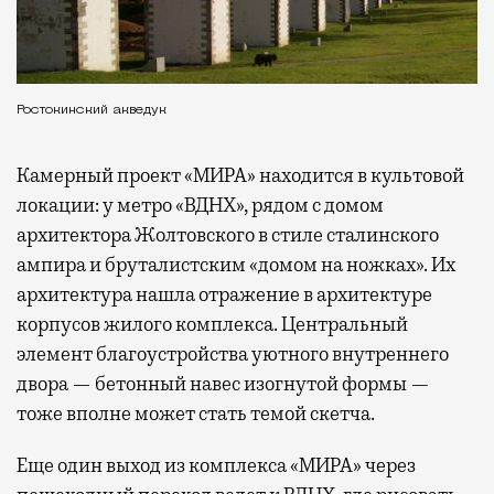
Ростокинский акведук
Камерный проект «МИРА» находится в культовой
локации: у метро «ВДНХ», рядом с домом
архитектора Жолтовского в стиле сталинского
ампира и бруталистским «домом на ножках». Их
архитектура нашла отражение в архитектуре
корпусов жилого комплекса. Центральный
элемент благоустройства уютного внутреннего
двора — бетонный навес изогнутой формы —
тоже вполне может стать темой скетча.
Еще один выход из комплекса «МИРА» через