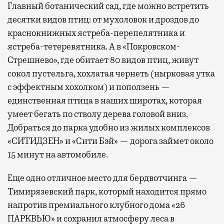
Главный ботанический сад, где можно встретить
десятки видов птиц: от мухоловок и дроздов до
краснокнижных ястреба-перепелятника и
ястреба-тетеревятника. А в «Покровском-
Стрешнево», где обитает 80 видов птиц, живут
сокол пустельга, хохлатая чернеть (нырковая утка
с эффектным хохолком) и поползень —
единственная птица в наших широтах, которая
умеет бегать по стволу дерева головой вниз.
Добраться до парка удобно из жилых комплексов
«СИТИДЗЕН» и «Сити Бэй» — дорога займет около
15 минут на автомобиле.
Еще одно отличное место для бердвотчинга —
Тимирязевский парк, который находится прямо
напротив премиального клубного дома «26
ПАРКВЬЮ» и сохранил атмосферу леса в