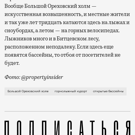
Вообще Большой Ореховский холм —
искусственная возвышенность, и местные жители
и так уже лет тридцать катаются здесь на лыжах и
сноубордах, а летом — на горных велосипедах.
Лыжников много и в Битцевском лесу,
расположенном неподалеку. Если здесь еще
появятся бассейны, то отбоя от посетителей не
будет.
Фото: @propertyinsider
Программа комплексного развития территорий шагает
Большой Ореховский холм
горнолыжный курорт
открытые бассейны