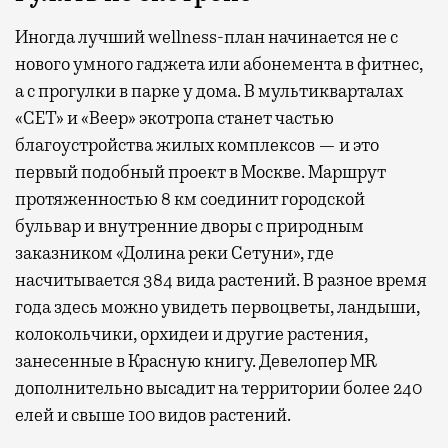
Иногда лучший wellness-план начинается не с
нового умного гаджета или абонемента в фитнес,
а с прогулки в парке у дома. В мультикварталах
«СЕТ» и «Веер» экотропа станет частью
благоустройства жилых комплексов — и это
первый подобный проект в Москве. Маршрут
протяженностью 8 км соединит городской
бульвар и внутренние дворы с природным
заказником «Долина реки Сетуни», где
насчитывается 384 вида растений. В разное время
года здесь можно увидеть первоцветы, ландыши,
колокольчики, орхидеи и другие растения,
занесенные в Красную книгу. Девелопер MR
дополнительно высадит на территории более 240
елей и свыше 100 видов растений.