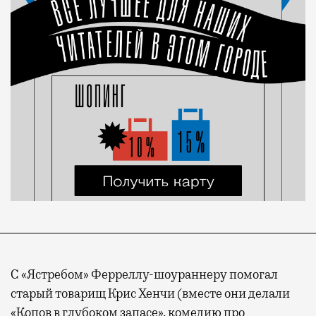
С «Ястребом» Ферреллу-шоураннеру помогал
старый товарищ Крис Хенчи (вместе они делали
«Копов в глубоком запасе», комедию про