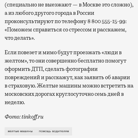
(специально не выезжают — в Москве это сложно),
а из любого другого города в России
проконсультируют по телефону 8 800 555-15-99:
«Поможем справиться со стрессом и расскажем,
что делать».
Если повезет и мимо будут проезжать «люди в
желтом», то они совершенно бесплатно помогут
оформить ДТП, сделать фотографии
повреждений и расскажут, как заявить об аварии
в страховую. Желтые машины можно встретить на
московских дорогах круглосуточно семь дней в
неделю.
Фото: tinkoff.ru
Ситуаций, когда на дороге что-то произошло и нужн
желтые машины
помощь водителям