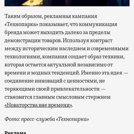
Таким образом, рекламная кампания
«Технопарка» показывает, что коммуникация
бренда может выходить далеко за пределы
демонстрации товаров. Используя контраст
между историческим наследием и современными
технологиями, компания создает образ техники,
которая остается актуальной независимо от
времени и модных тенденций. Именно эта идея —
соединение инноваций с ценностями, не
теряющими своей привлекательности —
становится главным смысловым стержнем
«Новаторства вне времени»
.
Фото: пресс-служба «Технопарка»
Рекламные кампании техники редко выходят за рамк
Реклама