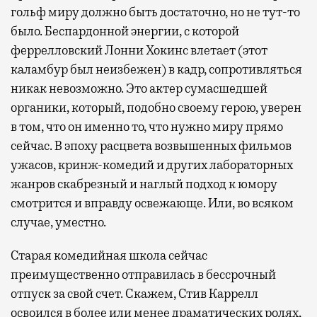
гольф миру должно быть достаточно, но не тут-то
было. Беспардонной энергии, с которой
феррелловский Лонни Хокинс влетает (этот
каламбур был неизбежен) в кадр, сопротивляться
никак невозможно. Это актер сумасшедшей
органики, который, подобно своему герою, уверен
в том, что он именно то, что нужно миру прямо
сейчас. В эпоху расцвета возвышенных фильмов
ужасов, кринж-комедий и других лабораторных
жанров скабрезный и наглый подход к юмору
смотрится и вправду освежающе. Или, во всяком
случае, уместно.
Старая комедийная школа сейчас
преимущественно отправилась в бессрочный
отпуск за свой счет. Скажем, Стив Каррелл
освоился в более или менее драматических ролях,