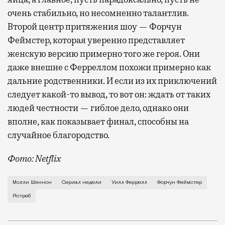
очень стабильно, но несомненно талантлив.
Второй центр притяжения шоу — Форчун
Феймстер, которая уверенно представляет
женскую версию примерно того же героя. Они
даже внешне с Ферреллом похожи примерно как
дальние родственники. И если из их приключений
следует какой-то вывод, то вот он: ждать от таких
людей честности — гиблое дело, однако они
вполне, как показывает финал, способны на
случайное благородство.
Фото: Netflix
Когда-то Лонни Хокинс (Уилл Феррелл) был звездой 
Молли Шеннон
Сериал недели
Уилл Феррелл
Форчун Феймстер
Ястреб