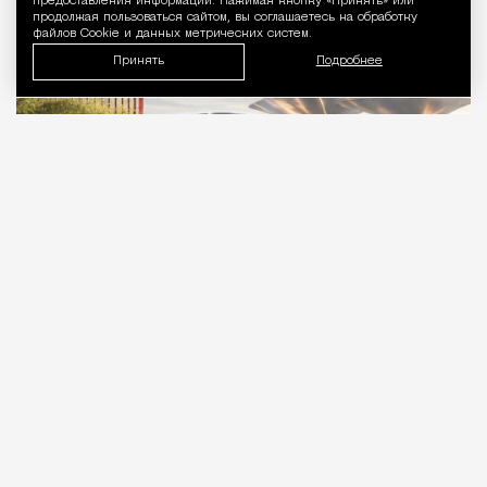
предоставления информации. Нажимая кнопку «Принять» или
продолжая пользоваться сайтом, вы соглашаетесь на обработку
файлов Cookie и данных метрических систем.
Принять
Подробнее
09.08.2026
1 мин. чтения
В «Сити» скоро станет чуть меньше стекла и
чуть больше зелени. На крыше шестого
этажа делового центра «Топ Тауэр» хотят разбить
парк площадью почти 3 тыс. «квадратов».
ПРОДОЛЖЕНИЕ НИЖЕ