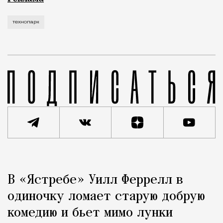
технопарк
Реклама
Редакция Москвич Mag
В «Ястребе» Уилл Феррелл в
Город
одиночку ломает старую добрую
комедию и бьет мимо лунки