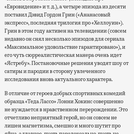
«Евровидение» и т. д.), а четыре эпизода из десяти
поставил Дэвид Гордон Грин («Ананасовый
экспресс», последняя трилогия про «Хеллоуин»).
Грин в этом году активен на телевидении (совсем
недавно он снял несколько эпизодов для сериала
«Максимальное удовольствие гарантировано»), и
его чуть сюрреалистическая манера очень идет
«Ястребу». Постановочные решения уводят шоу от
сатиры и пародии в сторону увлеченного
исследования вновь актуального характера.
В отличие от героев добрых спортивных комедий
образца «Теда Лассо» Лонни Хокинс совершенно
не нуждается в нравственном перерождении. Это
отчетливо неприятный герой, но он совсем не
лишен магнетизма, смешно и много шутит про
яйца, а главное, пусть парадоксально, пусть не