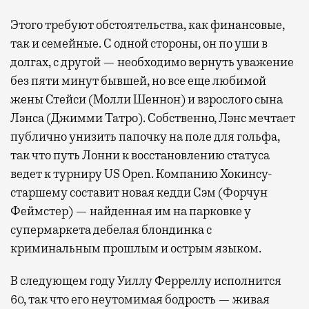
Этого требуют обстоятельства, как финансовые,
так и семейные. С одной стороны, он по уши в
долгах, с другой — необходимо вернуть уважение
без пяти минут бывшей, но все еще любимой
жены Стейси (Молли Шеннон) и взрослого сына
Лэнса (Джимми Татро). Собственно, Лэнс мечтает
публично унизить папочку на поле для гольфа,
так что путь Лонни к восстановлению статуса
ведет к турниру US Open. Компанию Хокинсу-
старшему составит новая кедди Сэм (Форчун
Феймстер) — найденная им на парковке у
супермаркета дебелая блондинка с
криминальным прошлым и острым языком.
В следующем году Уиллу Ферреллу исполнится
60, так что его неутомимая бодрость — живая