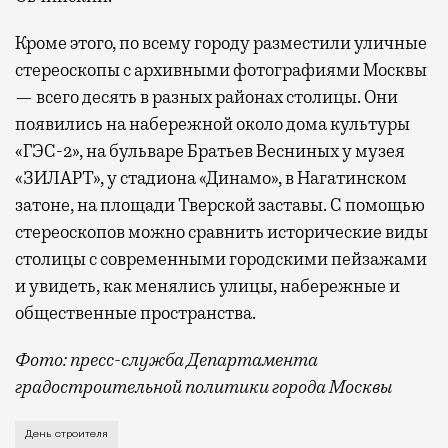
Кроме этого, по всему городу разместили уличные
стереоскопы с архивными фотографиями Москвы
— всего десять в разных районах столицы. Они
появились на набережной около дома культуры
«ГЭС-2», на бульваре Братьев Весниных у музея
«ЗИЛАРТ», у стадиона «Динамо», в Нагатинском
затоне, на площади Тверской заставы. С помощью
стереоскопов можно сравнить исторические виды
столицы с современными городскими пейзажами
и увидеть, как менялись улицы, набережные и
общественные пространства.
Фото: пресс-служба Департамента
градостроительной политики города Москвы
В этом году профессиональный праздник День строи
День строителя