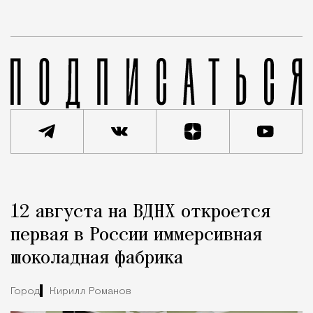
Реклама
Редакция Москвич Mag
12 августа на ВДНХ откроется
Город
первая в России иммерсивная
шоколадная фабрика
Город
Кирилл Романов