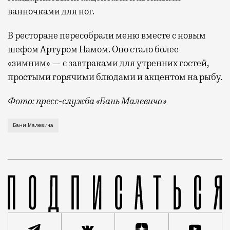
ванночками для ног.
В ресторане пересобрали меню вместе с новым
шефом Артуром Намом. Оно стало более
«зимним» — с завтраками для утренних гостей,
простыми горячими блюдами и акцентом на рыбу.
Фото: пресс-служба «Бань Малевича»
Если вам в последнее время попадались вирусные в
Бани Малевича