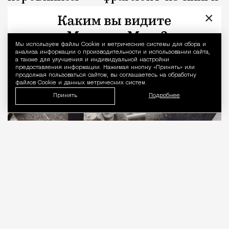
«Капоте в СССР»
×
Люди
Редакция Москвич Mag
Мы используем файлы Сookie и метрические системы для сбора и
Уведомление 
анализа информации о производительности и использовании сайта,
а также для улучшения и индивидуальной настройки
предоставления информации. Нажимая кнопку «Принять» или
продолжая пользоваться сайтом, вы соглашаетесь на обработку
файлов Cookie и данных метрических систем.
Принять
Подробнее
05.08.2026
10 мин. чтения
В издательстве «Найди лесоруба» вышла книга
«Капоте в СССР: подлинная история одного
путешествия»
писателя Дениса Захарова,