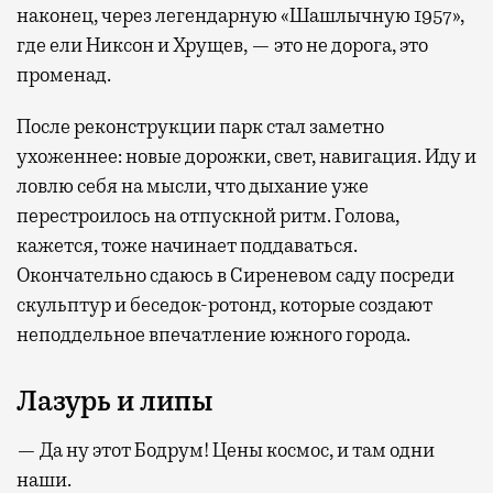
наконец, через легендарную «Шашлычную 1957»,
где ели Никсон и Хрущев, — это не дорога, это
променад.
После реконструкции парк стал заметно
ухоженнее: новые дорожки, свет, навигация. Иду и
ловлю себя на мысли, что дыхание уже
перестроилось на отпускной ритм. Голова,
кажется, тоже начинает поддаваться.
Окончательно сдаюсь в Сиреневом саду посреди
скульптур и беседок-ротонд, которые создают
неподдельное впечатление южного города.
Лазурь и липы
— Да ну этот Бодрум! Цены космос, и там одни
наши.