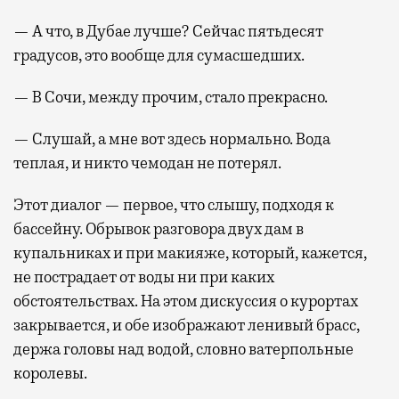
— А что, в Дубае лучше? Сейчас пятьдесят
градусов, это вообще для сумасшедших.
— В Сочи, между прочим, стало прекрасно.
— Слушай, а мне вот здесь нормально. Вода
теплая, и никто чемодан не потерял.
Этот диалог — первое, что слышу, подходя к
бассейну. Обрывок разговора двух дам в
купальниках и при макияже, который, кажется,
не пострадает от воды ни при каких
обстоятельствах. На этом дискуссия о курортах
закрывается, и обе изображают ленивый брасс,
держа головы над водой, словно ватерпольные
королевы.