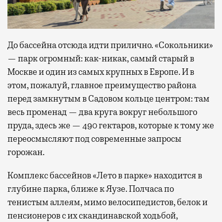
До бассейна отсюда идти прилично. «Сокольники»
— парк огромный: как-никак, самый старый в
Москве и один из самых крупных в Европе. И в
этом, пожалуй, главное преимущество района
перед замкнутым в Садовом кольце центром: там
весь променад — два круга вокруг небольшого
пруда, здесь же — 490 гектаров, которые к тому же
переосмысляют под современные запросы
горожан.
Комплекс бассейнов «Лето в парке» находится в
глубине парка, ближе к Яузе. Полчаса по
тенистым аллеям, мимо велосипедистов, белок и
пенсионеров с их скандинавской ходьбой,