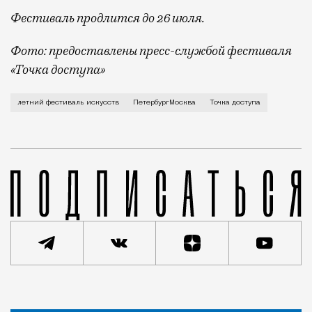
Фестиваль продлится до 26 июля.
Фото: предоставлены пресс-службой фестиваля
«Точка доступа»
В Петербурге в седьмой раз проходит Международный
летний фестиваль искусств
ПетербургМосква
Точка доступа
Статья
Редакция Москвич Mag