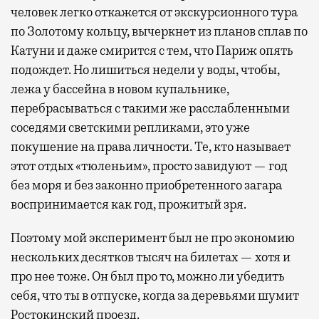
человек легко откажется от экскурсионного тура
по Золотому кольцу, вычеркнет из планов сплав по
Катуни и даже смирится с тем, что Париж опять
подождет. Но лишиться недели у воды, чтобы,
лежа у бассейна в новом купальнике,
перебрасываться с такими же расслабленными
соседями светскими репликами, это уже
покушение на права личности. Те, кто называет
этот отдых «тюленьим», просто завидуют — год
без моря и без законно приобретенного загара
воспринимается как год, прожитый зря.
Поэтому мой эксперимент был не про экономию
нескольких десятков тысяч на билетах — хотя и
про нее тоже. Он был про то, можно ли убедить
себя, что ты в отпуске, когда за деревьями шумит
Ростокинский проезд.