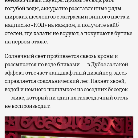
ненавязчивый лаундж. Добавьте сюда рябь
голубой воды, аккуратно расставленные ряды
широких шезлонгов с матрасами винного цвета и
надписью «КОД» на каждом, и получите вайб
отелей, где халаты не воруют, а покупают в бутике
на первом этаже.
Солнечный свет пробивается сквозь кроны и
рассыпается по воде бликами — в Дубае за такой
эффект отвечает ландшафтный дизайнер, здесь
справляется сокольнический лес. Пахнет хвоей,
водой и немного шашлыком из соседних беседок
— микс, который ни один пятизвездочный отель
не воспроизводит.