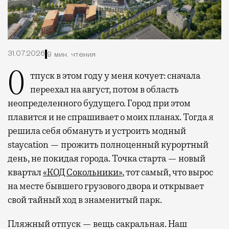
31.07.2026
9 мин. чтения
Отпуск в этом году у меня кочует: сначала
переехал на август, потом в область
неопределенного будущего. Город при этом
плавится и не спрашивает о моих планах. Тогда я
решила себя обмануть и устроить модный
staycation — прожить полноценный курортный
день, не покидая города. Точка старта — новый
квартал
«КОД Сокольники»
, тот самый, что вырос
на месте бывшего грузового двора и открывает
свой тайный ход в знаменитый парк.
Пляжный отпуск — вещь сакральная. Наш