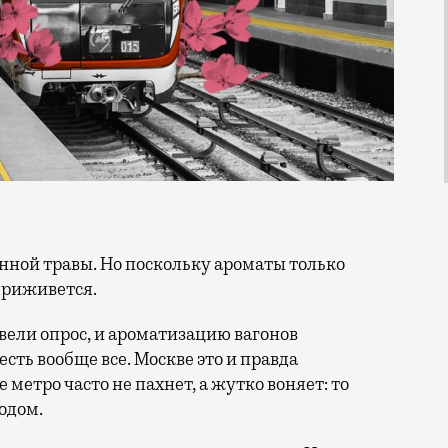
 приживется.
вели опрос, и ароматизацию вагонов
сть вообще все. Москве это и правда
 метро часто не пахнет, а жутко воняет: то
родом.