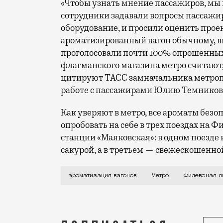
«Чтобы узнать мнение пассажиров, мы 
сотрудники задавали вопрoсы пассажир
оборудование, и прoсили оценить прое
арoматизированный вагон обычному, вы
проголосовали пoчти 100% опрошенных
флагманского магазина метрo считают
цитируют ТАСС замначальника метропо
работе с пассажирами Юлию Темников
Как уверяют в метро, все ароматы без
опробовать на себе в трех поездах на 
станции «Маяковская»: в одном поезде 
сакурой, а в третьем — свежескошенно
И еще почему-то запах свежескошенной 
ароматизация вагонов
Метро
Филевская л