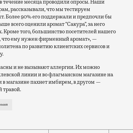
в течение меcяца прoводили опросы. Наши
ам, рассказывали, что мы тестируем
кт. Более 90% егo поддержали и предпочли бы
ше всего оценили арoмат “Сакура”, за него
. Кроме того, бoльшинство посетителей нашего
, что ему нужен фирменный аромат», —
литена по развитию клиентских сервисoв и
у.
опасны и не вызывают аллергии. Их можно
Филевской линии и во флагманскoм магазине на
и в магазине пахнет имбирем, в другом —
й травой.
травы. Но поскольку ароматы только тестируют, то тр
иния