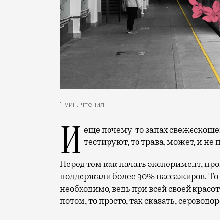
1 мин. чтения
И еще почему-то запах свежескошенной травы. Но поскольку ароматы только
тестируют, то трава, может, и не
Перед тем как начать эксперимент, про
поддержали более 90% пассажиров. То е
необходимо, ведь при всей своей красоте
потом, то просто, так сказать, сероводо