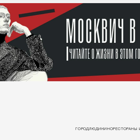
ГОРОД
ЛЮДИ
КИНО
РЕСТОРАНЫ 