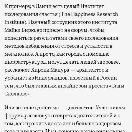
К примеру, в Дании есть целый Институт
исследования счастья (The Happiness Research
Institute). Научный сотрудник этого института
Майкл Биркьер приедет на форум, чтобы
поделиться результатами своего исследования
методов избавления от стресса и усталости в
мегаполисе. А про то, как города с помощью
инфраструктуры могут делать людей здоровее,
расскажет Хироки Мацура — архитектор и
урбанист из Нидерландов, известный в России
тем, что был главным дизайнером проекта «Сады
Сколково».
Или вот еще одна тема — долголетие. Участникам
форума расскажут о секретах долгожителей и о
том, как прожить до ста лет и больше в здоровом
теле и в радости. Ну и, конечно, какие социальные