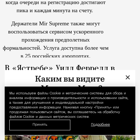
когда очереди на регистрацию достигают
пика и каждая минута на счету.
Держатели Mir Supreme также могут
воспользоваться сервисом ускоренного
прохождения предполетных
формальностей.
Услуга доступна более чем
в 25 российских аэропортах.
Tcпециальный проектКаждый москвич знает — отпуск нач
В «Ястребе» Уилл Феррелл в
×
одиночку ломает старую добрую
комедию и бьет мимо лунки
Мы используем файлы Сookie и метрические системы для сбора и
Уведомление 
анализа информации о производительности и использовании сайта,
а также для улучшения и индивидуальной настройки
Кино
Ярослав Забалуев
предоставления информации. Нажимая кнопку «Принять» или
продолжая пользоваться сайтом, вы соглашаетесь на обработку
файлов Cookie и данных метрических систем.
Принять
Подробнее