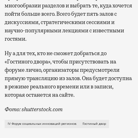
многообразии разделов и выбрать те, куда хочется
пойти больше всего. Всего будет пять залов с
дискуссиями, стратегическими сессиями и
научно-популярными лекциями с известными
гостями.
Ну а для тех, кто не сможет добраться до
«Гостиного двора», чтобы присутствовать на
форуме лично, организаторы предусмотрели
прямую трансляцию из залов. Она будет доступна
в режиме реального времени или в записи,
которая останется на сайте.
Фото: shutterstock.com
С 9 по 11 сентября в «Гостином дворе» пройдет IV 
IV Форум социальных инноваций регионов
Гостиный двор