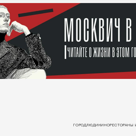
ГОРОД
ЛЮДИ
КИНО
РЕСТОРАНЫ 