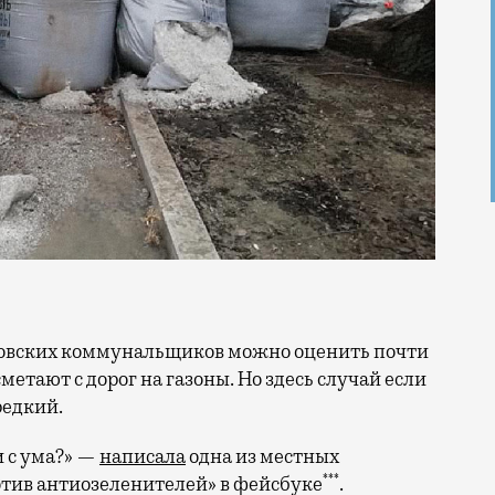
метают с дорог на газоны. Но здесь случай если
редкий.
и с ума?» —
написала
одна из местных
***
отив антиозеленителей» в фейсбуке
.