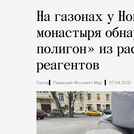
На газонах у Н
монастыря обн
полигон» из ра
реагентов
Город
Редакция Москвич Mag
07.04.2021