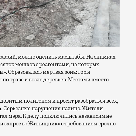
рафий, можно оценить масштабы. На снимках
десяток мешков с реагентами, на которых
». Образовалась мертвая зона: горы
по траве и возле деревьев. Местами вместо
овитым полигоном и просят разобраться всех,
а. Серьезные нарушения налицо. Жители
тал мэра. К делу подключились независимые
 запрос в «Жилищник» с требованием срочно