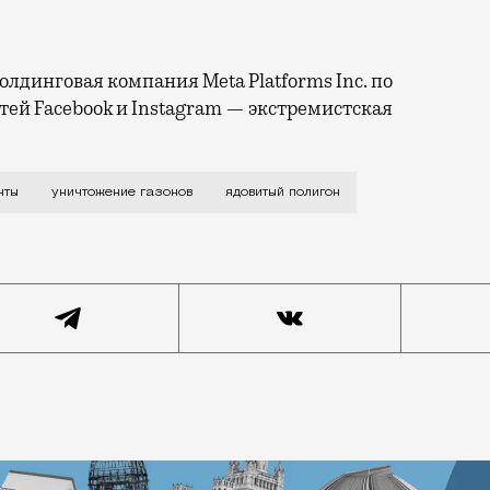
лдинговая компания Meta Platforms Inc. по
тей Facebook и Instagram — экстремистская
их коммунальщиков можно оценить почти на каждой ули
нты
уничтожение газонов
ядовитый полигон