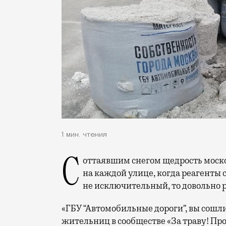
1 мин. чтения
С оттаявшим снегом щедрость московских коммунальщиков можно оценить почти
на каждой улице, когда реагенты с
не исключительный, то довольно 
«ГБУ “Автомобильные дороги”, вы сошл
жительниц в сообществе «За траву! Пр