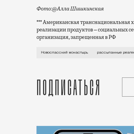
Фото:@Алла Шишкинская
*** Американская транснациональная хо
реализации продуктов ‒ социальных се
организация, запрещенная в РФ
С оттаявшим снегом щедрость московск
Новоспасский монастырь
рассыпанные реаге
Подписаться
Статья
Редакция Москвич Mag
Город