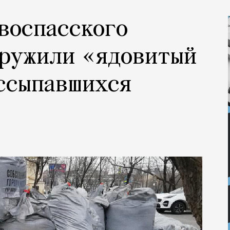
овоспасского
аружили «ядовитый
ссыпавшихся