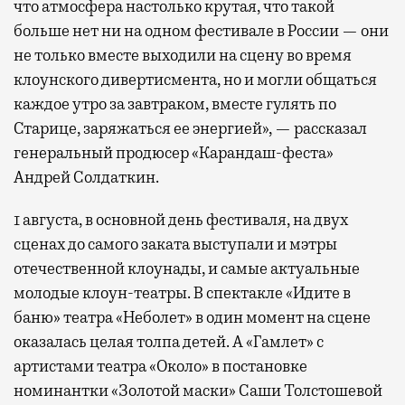
что атмосфера настолько крутая, что такой
больше нет ни на одном фестивале в России — они
не только вместе выходили на сцену во время
клоунского дивертисмента, но и могли общаться
каждое утро за завтраком, вместе гулять по
Старице, заряжаться ее энергией», — рассказал
генеральный продюсер «Карандаш-феста»
Андрей Солдаткин.
1 августа, в основной день фестиваля, на двух
сценах до самого заката выступали и мэтры
отечественной клоунады, и самые актуальные
молодые клоун-театры. В спектакле «Идите в
баню» театра «Неболет» в один момент на сцене
оказалась целая толпа детей. А «Гамлет» с
артистами театра «Около» в постановке
номинантки «Золотой маски» Саши Толстошевой