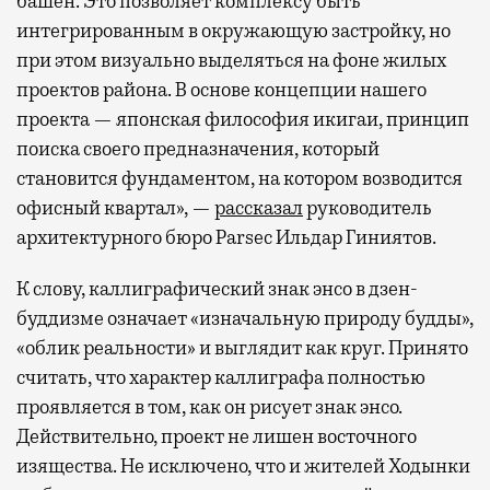
башен. Это позволяет комплексу быть
интегрированным в окружающую застройку, но
при этом визуально выделяться на фоне жилых
проектов района. В основе концепции нашего
проекта — японская философия икигаи, принцип
поиска своего предназначения, который
становится фундаментом, на котором возводится
офисный квартал», —
рассказал
руководитель
архитектурного бюро Parsec Ильдар Гиниятов.
К слову, каллиграфический знак энсо в дзен-
буддизме означает «изначальную природу будды»,
«облик реальности» и выглядит как круг. Принято
считать, что характер каллиграфа полностью
проявляется в том, как он рисует знак энсо.
Действительно, проект не лишен восточного
изящества. Не исключено, что и жителей Ходынки