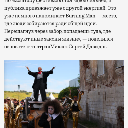
По масштабу фестиваль стал вдвое сильнее, и
публика приезжает уже с другой энергией. Это
уже немного напоминает Burning Man — место,
где люди собираются ради общей идеи.
Перешагнув через забор, попадаешь туда, где
действуют иные законы жизни», — поделился
основатель театра «Микос» Сергей Давыдов.