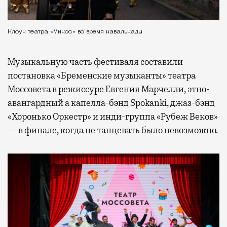
Клоун театра «Микос» во время кавалькады
Музыкальную часть фестиваля составили
постановка «Бременские музыканты» театра
Моссовета в режиссуре Евгения Марчелли, этно-
авангардный а капелла-бэнд Spokanki, джаз-бэнд
«Хоронько Оркестр» и инди-группа «Рубеж Веков»
— в финале, когда не танцевать было невозможно.