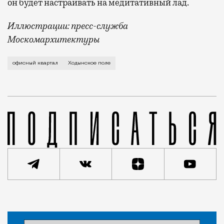
он будет настраивать на медитативный лад.
Иллюстрации: пресс-служба
Москомархитектуры
Рендерами проекта поделился в своем телеграм-кан
офисный квартал
Ходынское поле
Статья
Сергей Камский
Город