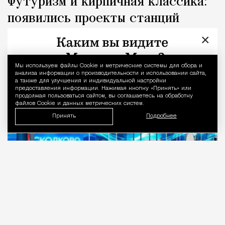
Футуризм и кирпичная классика:
появились проекты станций
метро «Сколково» и «МГСУ»
×
Город
Николай Спиридонов
Мы используем файлы Сookie и метрические системы для сбора и
Уведомление 
анализа информации о производительности и использовании сайта,
а также для улучшения и индивидуальной настройки
предоставления информации. Нажимая кнопку «Принять» или
продолжая пользоваться сайтом, вы соглашаетесь на обработку
файлов Cookie и данных метрических систем.
Принять
Подробнее
07.08.2026
1 мин. чтения
Телеграм-канал «Делай метро лучше!»