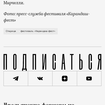
Марчелли.
Фото: пресс-служба фестиваля «Карандаш-
фест»
В минувший уикенд маленькая Старица в Тверской об
Старица
фестиваль «Карандаш-фест»
Реклама
Редакция Москвич Mag