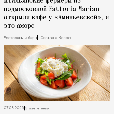
Итальянские фермеры из
Город
подмосковной Fattoria Marian
открыли кафе у «Аминьевской», и
это аморе
Рестораны и бары
Светлана Кесоян
07.08.2026
3 мин. чтения