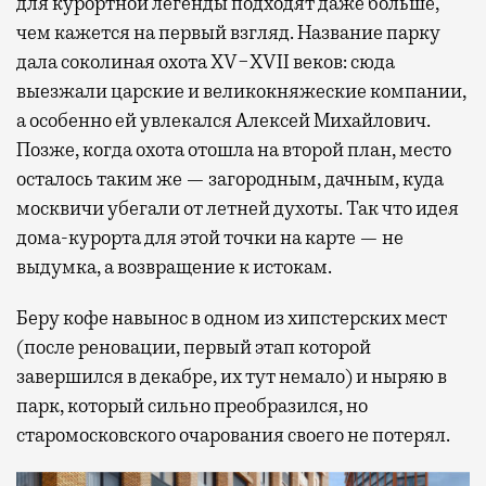
для курортной легенды подходят даже больше,
чем кажется на первый взгляд. Название парку
дала соколиная охота XV−XVII веков: сюда
выезжали царские и великокняжеские компании,
а особенно ей увлекался Алексей Михайлович.
Позже, когда охота отошла на второй план, место
осталось таким же — загородным, дачным, куда
москвичи убегали от летней духоты. Так что идея
дома-курорта для этой точки на карте — не
выдумка, а возвращение к истокам.
Беру кофе навынос в одном из хипстерских мест
(после реновации, первый этап которой
завершился в декабре, их тут немало) и ныряю в
парк, который сильно преобразился, но
старомосковского очарования своего не потерял.