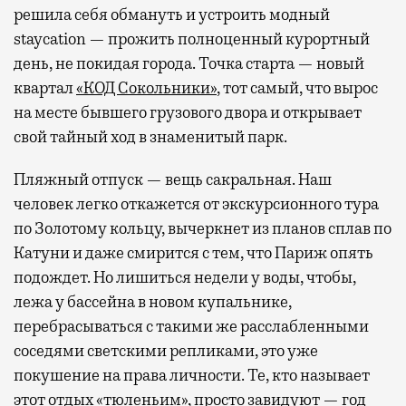
решила себя обмануть и устроить модный
staycation — прожить полноценный курортный
день, не покидая города. Точка старта — новый
квартал
«КОД Сокольники»
, тот самый, что вырос
на месте бывшего грузового двора и открывает
свой тайный ход в знаменитый парк.
Пляжный отпуск — вещь сакральная. Наш
человек легко откажется от экскурсионного тура
по Золотому кольцу, вычеркнет из планов сплав по
Катуни и даже смирится с тем, что Париж опять
подождет. Но лишиться недели у воды, чтобы,
лежа у бассейна в новом купальнике,
перебрасываться с такими же расслабленными
соседями светскими репликами, это уже
покушение на права личности. Те, кто называет
этот отдых «тюленьим», просто завидуют — год