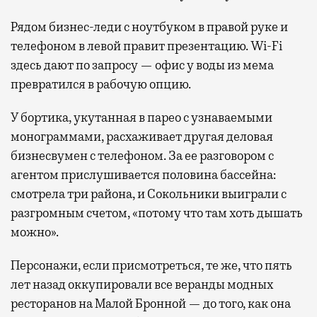
Рядом бизнес-леди с ноутбуком в правой руке и
телефоном в левой правит презентацию. Wi-Fi
здесь дают по запросу — офис у воды из мема
превратился в рабочую опцию.
У бортика, укутанная в парео с узнаваемыми
монограммами, расхаживает другая деловая
бизнесвумен с телефоном. За ее разговором с
агентом прислушивается половина бассейна:
смотрела три района, и Сокольники выиграли с
разгромным счетом, «потому что там хоть дышать
можно».
Персонажи, если присмотреться, те же, что пять
лет назад оккупировали все веранды модных
ресторанов на Малой Бронной — до того, как она