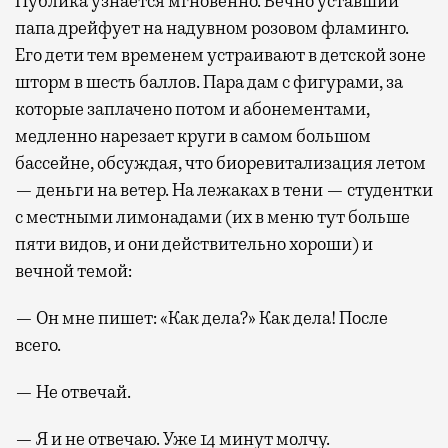
Публика узнается мгновенно. Вечно уставший
папа дрейфует на надувном розовом фламинго.
Его дети тем временем устраивают в детской зоне
шторм в шесть баллов. Пара дам с фигурами, за
которые заплачено потом и абонементами,
медленно нарезает круги в самом большом
бассейне, обсуждая, что биоревитализация летом
— деньги на ветер. На лежаках в тени — студентки
с местными лимонадами (их в меню тут больше
пяти видов, и они действительно хороши) и
вечной темой:
— Он мне пишет: «Как дела?» Как дела! После
всего.
— Не отвечай.
— Я и не отвечаю. Уже 14 минут молчу.