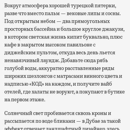
Вокруг атмосфера хорошей турецкой пятерки,
разве что вместо пальм — вековые липы и сосны.
Под открытым небом — два прямоугольных
просторных бассейна и большое круглое джакузи,
в котором светская жизнь кипит буквально, плюс
кафе в закрытом высоком павильоне с
диджейским пультом, откуда весь день льется
ненавязчивый лаундж. Добавьте сюда рябь
голубой воды, аккуратно расставленные ряды
широких шезлонгов с матрасами винного цвета и
надписью «КОД» на каждом, и получите вайб
отелей, где халаты не воруют, а покупают в бутике
на первом этаже.
Солнечный свет пробивается сквозь кроны и
рассыпается по воде бликами — в Дубае за такой
эффект отвечает ландшафтный дизайнер, здесь