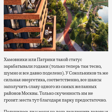
Хамовники или Патрики такой статус
зарабатывали годами (только теперь там тесно,
шумно и все давно поделено). У Сокольников та же
сильная энергетика, соответственно, все шансы
заполучить славу одного из самых желанных
районов Москвы. Только скученность им не
грозит: места тут благодаря парку предостаточно.
Получилось ли у меня на день выключить голову и