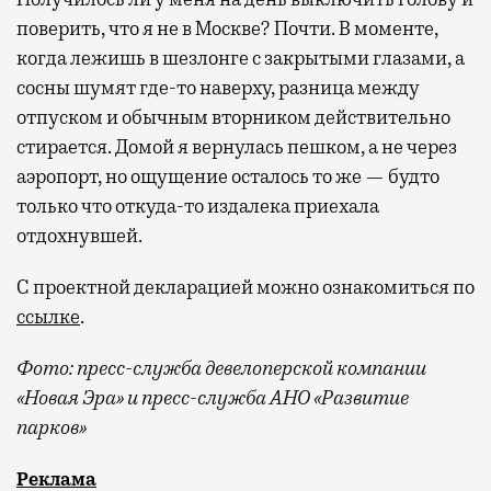
поверить, что я не в Москве? Почти. В моменте,
когда лежишь в шезлонге с закрытыми глазами, а
сосны шумят где-то наверху, разница между
отпуском и обычным вторником действительно
стирается. Домой я вернулась пешком, а не через
аэропорт, но ощущение осталось то же — будто
только что откуда-то издалека приехала
отдохнувшей.
С проектной декларацией можно ознакомиться по
ссылке
.
Фото:
пресс-служба девелоперской компании
«Новая Эра» и пресс-служба АНО «Развитие
парков»
Отпуск в этом году у меня кочует: сначала пе
Реклама