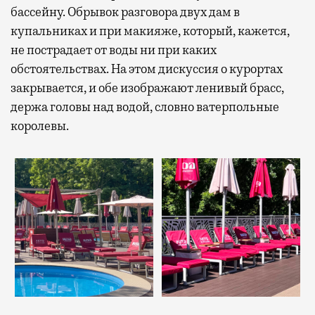
бассейну. Обрывок разговора двух дам в
купальниках и при макияже, который, кажется,
не пострадает от воды ни при каких
обстоятельствах. На этом дискуссия о курортах
закрывается, и обе изображают ленивый брасс,
держа головы над водой, словно ватерпольные
королевы.