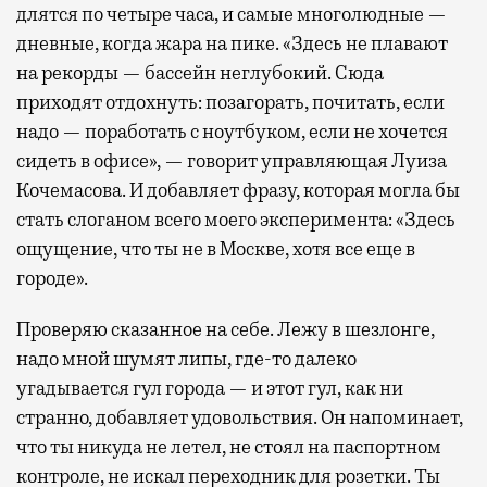
длятся по четыре часа, и самые многолюдные —
дневные, когда жара на пике. «Здесь не плавают
на рекорды — бассейн неглубокий. Сюда
приходят отдохнуть: позагорать, почитать, если
надо — поработать с ноутбуком, если не хочется
сидеть в офисе», — говорит управляющая Луиза
Кочемасова. И добавляет фразу, которая могла бы
стать слоганом всего моего эксперимента: «Здесь
ощущение, что ты не в Москве, хотя все еще в
городе».
Проверяю сказанное на себе. Лежу в шезлонге,
надо мной шумят липы, где-то далеко
угадывается гул города — и этот гул, как ни
странно, добавляет удовольствия. Он напоминает,
что ты никуда не летел, не стоял на паспортном
контроле, не искал переходник для розетки. Ты