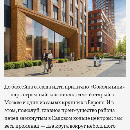
До бассейна отсюда идти прилично. «Сокольники»
— парк огромный: как-никак, самый старый в
Москве и один из самых крупных в Европе. И в
этом, пожалуй, главное преимущество района
перед замкнутым в Садовом кольце центром: там
весь променад — два круга вокруг небольшого