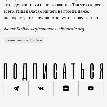
его содержанию и использованию. Так что, скорее
всего, этим палатам ничего не грозит, даже,
наоборот, у них есть шанс получить новую жизнь.
Фото: Stolbovsky/commons.wikimedia.org
Московский рынок недвижимости пополнился очень ре
палаты Кожевенной слободы