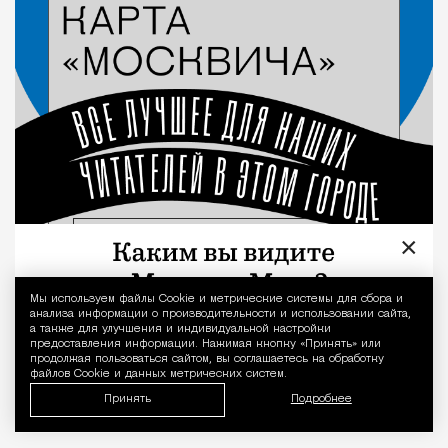
×
Мы используем файлы Сookie и метрические системы для сбора и
Уведомление 
анализа информации о производительности и использовании сайта,
а также для улучшения и индивидуальной настройки
предоставления информации. Нажимая кнопку «Принять» или
продолжая пользоваться сайтом, вы соглашаетесь на обработку
файлов Cookie и данных метрических систем.
Принять
Подробнее