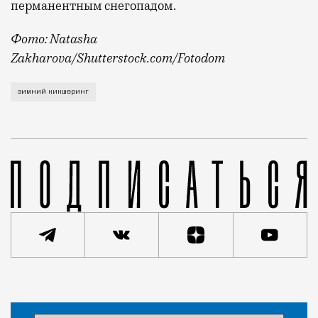
перманентным снегопадом.
Фото: Natasha
Zakharova/Shutterstock.com/Fotodom
Об этом рассказал на Международном евразийском ф
зимний кикшеринг
Статья
Кирилл Романов
Город