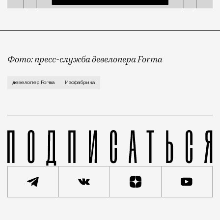
Фото: пресс-служба девелопера Forma
Корпус скульптуры и лепки Изофабрики на Часовой 
девелопер Forma
Изофабрика