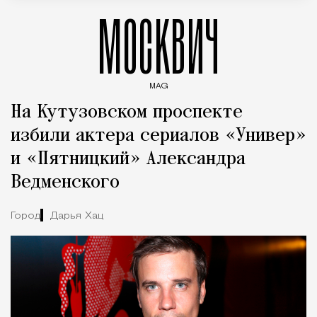
МОСКВИЧ
MAG
Введите ключевые слова для поиска статей
На Кутузовском проспекте
избили актера сериалов «Универ»
и «Пятницкий» Александра
Ведменского
Город
Дарья Хац