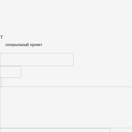
Дарья Константинова
Спецпроект
T
cпециальный проект