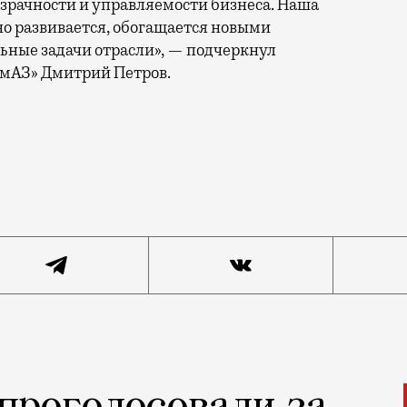
зрачности и управляемости бизнеса. Наша
нно развивается, обогащается новыми
ьные задачи отрасли», — подчеркнул
амАЗ» Дмитрий Петров.
ой отрасли и начал сотрудничество с КамАЗом. Опера