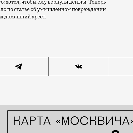
: хотел, чтобы ему вернули деньги. Теперь
дело по статье об умышленном повреждении
д домашний арест.
т, что все горит. На Лебедянской улице один мужчина