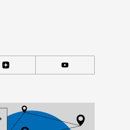
 понял эту метафору буквально: знакомый не вернул е