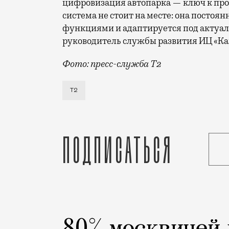
цифровизация автопарка — ключ к про
система не стоит на месте: она постоя
функциями и адаптируется под актуал
руководитель службы развития ИЦ «К
Фото: пресс-служба Т2
Т2 развивает решения для автомобильн
Т2
Подписаться
Реклама
Редакция Москвич Mag
Город