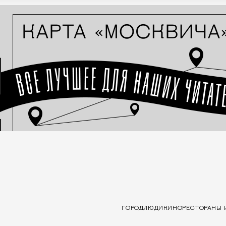
ГОРОД
ЛЮДИ
КИНО
РЕСТОРАНЫ 