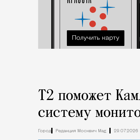
Т2 поможет Кам
систему монито
Город
Редакция Москвич Mag
29.07.2026