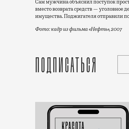
Сам мужчина объяснил поступок просто
вместо возврата средств — уголовное 
имущества. Поджигателя отправили по
Фото: кадр из фильма «Нефть», 2007
Когда поджимают сроки, обычно говоря
Подписаться
Статья
Николай Спиридонов
Город