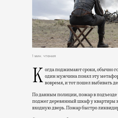
1 мин. чтения
Когда поджимают сроки, обычно говорят, что все горит. На Лебедянской улице
один мужчина понял эту метафор
вовремя, и тот пошел выбивать д
По данным полиции, пожар в подъезде
поджег деревянный шкаф у квартиры зн
входную дверь. Пожар быстро ликвидир