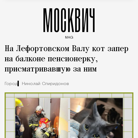
МОСКВИЧ
MAG
Введите ключевые слова для поиска статей
На Лефортовском Валу кот запер
на балконе пенсионерку,
присматривавшую за ним
Город
Николай Спиридонов