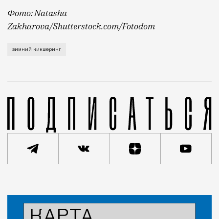
Фото: Natasha
Zakharova/Shutterstock.com/Fotodom
Об этом рассказал на Международном евразийском ф
зимний кикшеринг
Статья
Кирилл Романов
Город