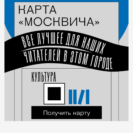
Город