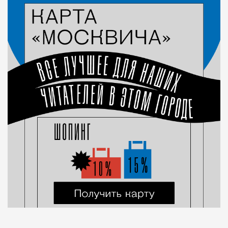
Город