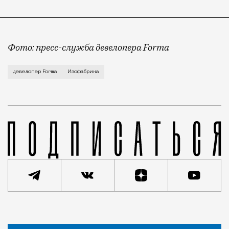
Фото: пресс-служба девелопера Forma
Корпус скульптуры и лепки Изофабрики на Часовой 
девелопер Forma
Изофабрика
Новость
Редакция Москвич Mag