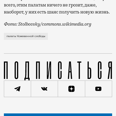
всего, этим палатам ничего не грозит, даже,
наоборот, у них есть шанс получить новую жизнь.
Фото: Stolbovsky/commons.wikimedia.org
Московский рынок недвижимости пополнился очень ре
палаты Кожевенной слободы
Новость
Николай Спиридонов