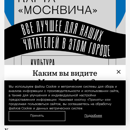
×
Мы используем файлы Сookie и метрические системы для сбора и
Уведомление 
анализа информации о производительности и использовании сайта,
а также для улучшения и индивидуальной настройки
предоставления информации. Нажимая кнопку «Принять» или
продолжая пользоваться сайтом, вы соглашаетесь на обработку
файлов Cookie и данных метрических систем.
Принять
Подробнее