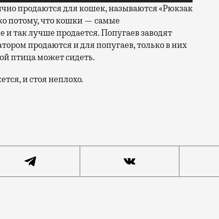
ычно продаются для кошек, называются «Рюкзак
ко потому, что кошки — самые
и так лучше продается. Попугаев заводят
тором продаются и для попугаев, только в них
рой птица может сидеть.
тся, и стоя неплохо.
ором сидят три попугая, заметили на Ленинградском п