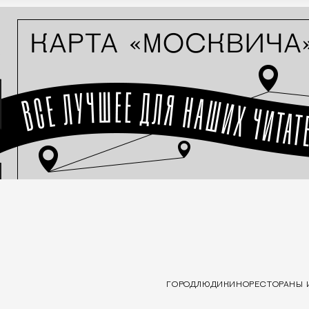
ГОРОД
ЛЮДИ
КИНО
РЕСТОРАНЫ 