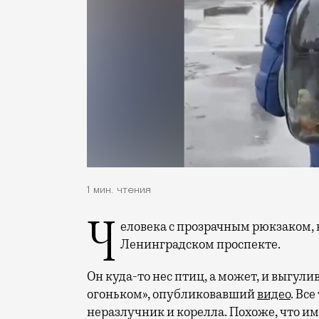
1 мин. чтения
Человека с прозрачным рюкзаком, в котором сидят три попугая, заметили на
Ленинградском проспекте.
Он куда-то нес птиц, а может, и выгул
огоньком», опубликовавший
видео
. Вс
неразлучник и корелла. Похоже, что им