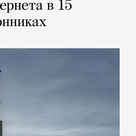
ернета в 15
онниках