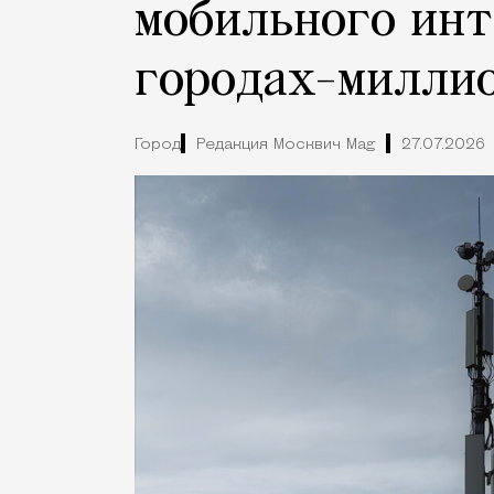
мобильного инт
городах-милли
Город
Редакция Москвич Mag
27.07.2026