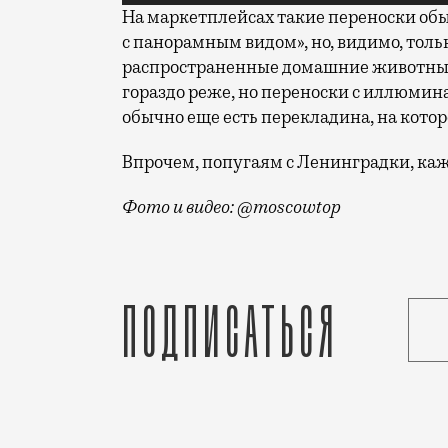
На маркетплейсах такие переноски об
с панорамным видом», но, видимо, толь
распространенные домашние животные 
гораздо реже, но переноски с иллюмина
обычно еще есть перекладина, на кото
Впрочем, попугаям с Ленинградки, каже
Фото и видео: @moscowtop
Человека с прозрачным рюкзаком, в кот
Подписаться
Статья
Ирина Иванова