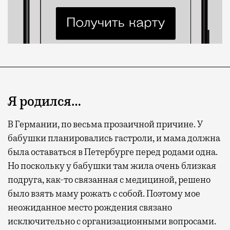
Я родился…
В Германии, по весьма прозаичной причине. У
бабушки планировались гастроли, и мама должна
была оставаться в Петербурге перед родами одна.
Современный путешественник часто берет
Но поскольку у бабушки там жила очень близкая
с собой не только чемодан, но и ноутбук.
подруга, как-то связанная с медициной, решено
А ожидание рейса все чаще превращается
было взять маму рожать с собой. Поэтому мое
не в потерянное время, а в возможность
неожиданное место рождения связано
спокойно закончить дела или спланировать
исключительно с организационными вопросами.
активности в путешествии, например