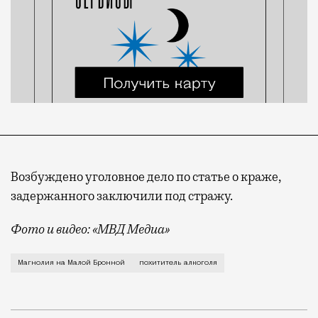
Возбуждено уголовное дело по статье о краже,
задержанного заключили под стражу.
Фото и видео: «МВД Медиа»
Пострадал отдел с алкогольной продукцией. О задер
Магнолия на Малой Бронной
похититель алкоголя