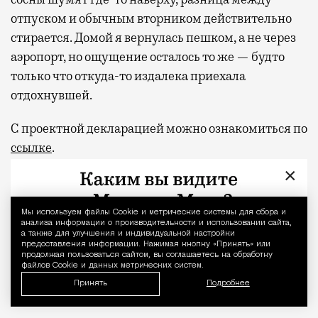
отпуском и обычным вторником действительно
стирается. Домой я вернулась пешком, а не через
аэропорт, но ощущение осталось то же — будто
только что откуда-то издалека приехала
отдохнувшей.
С проектной декларацией можно ознакомиться по
ссылке
.
×
Фото:
пресс-служба девелоперской компании
«Новая Эра» и пресс-служба АНО «Развитие
Мы используем файлы Сookie и метрические системы для сбора и
Уведомление 
парков»
анализа информации о производительности и использовании сайта,
а также для улучшения и индивидуальной настройки
предоставления информации. Нажимая кнопку «Принять» или
Отпуск в этом году у меня кочует: сначала пе
Реклама
продолжая пользоваться сайтом, вы соглашаетесь на обработку
файлов Cookie и данных метрических систем.
Принять
Подробнее
квартал «КОД Сокольники»