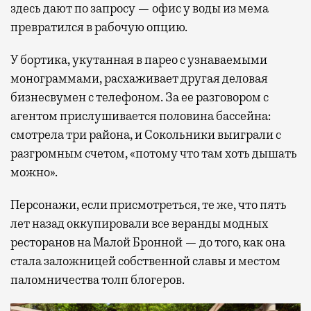
здесь дают по запросу — офис у воды из мема
превратился в рабочую опцию.
У бортика, укутанная в парео с узнаваемыми
монограммами, расхаживает другая деловая
бизнесвумен с телефоном. За ее разговором с
агентом прислушивается половина бассейна:
смотрела три района, и Сокольники выиграли с
разгромным счетом, «потому что там хоть дышать
можно».
Персонажи, если присмотреться, те же, что пять
лет назад оккупировали все веранды модных
ресторанов на Малой Бронной — до того, как она
стала заложницей собственной славы и местом
паломничества толп блогеров.