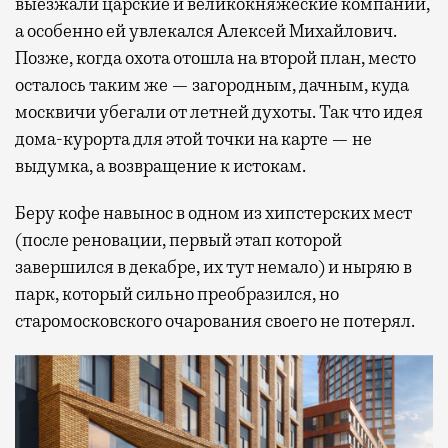
выезжали царские и великокняжеские компании,
а особенно ей увлекался Алексей Михайлович.
Позже, когда охота отошла на второй план, место
осталось таким же — загородным, дачным, куда
москвичи убегали от летней духоты. Так что идея
дома-курорта для этой точки на карте — не
выдумка, а возвращение к истокам.
Беру кофе навынос в одном из хипстерских мест
(после реновации, первый этап которой
завершился в декабре, их тут немало) и ныряю в
парк, который сильно преобразился, но
старомосковского очарования своего не потерял.