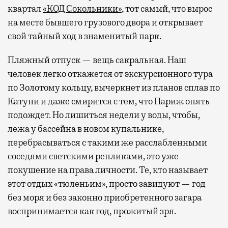
квартал
«КОД Сокольники»
, тот самый, что вырос
на месте бывшего грузового двора и открывает
свой тайный ход в знаменитый парк.
Пляжный отпуск — вещь сакральная. Наш
человек легко откажется от экскурсионного тура
по Золотому кольцу, вычеркнет из планов сплав по
Катуни и даже смирится с тем, что Париж опять
подождет. Но лишиться недели у воды, чтобы,
лежа у бассейна в новом купальнике,
перебрасываться с такими же расслабленными
соседями светскими репликами, это уже
покушение на права личности. Те, кто называет
этот отдых «тюленьим», просто завидуют — год
без моря и без законно приобретенного загара
воспринимается как год, прожитый зря.