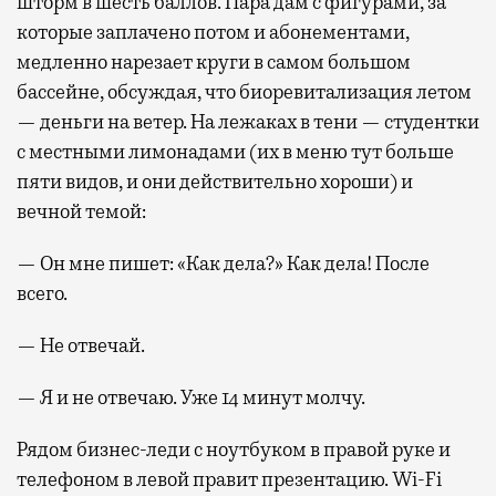
шторм в шесть баллов. Пара дам с фигурами, за
которые заплачено потом и абонементами,
медленно нарезает круги в самом большом
бассейне, обсуждая, что биоревитализация летом
— деньги на ветер. На лежаках в тени — студентки
с местными лимонадами (их в меню тут больше
пяти видов, и они действительно хороши) и
вечной темой:
— Он мне пишет: «Как дела?» Как дела! После
всего.
— Не отвечай.
— Я и не отвечаю. Уже 14 минут молчу.
Рядом бизнес-леди с ноутбуком в правой руке и
телефоном в левой правит презентацию. Wi-Fi