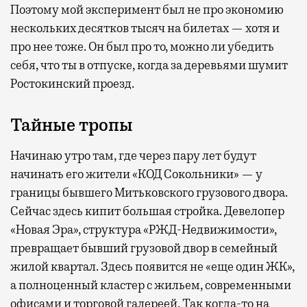
Поэтому мой эксперимент был не про экономию
нескольких десятков тысяч на билетах — хотя и
про нее тоже. Он был про то, можно ли убедить
себя, что ты в отпуске, когда за деревьями шумит
Ростокинский проезд.
Тайные тропы
Начинаю утро там, где через пару лет будут
начинать его жители «КОД Сокольники» — у
границы бывшего Митьковского грузового двора.
Сейчас здесь кипит большая стройка. Девелопер
«Новая Эра», структура «РЖД-Недвижимости»,
превращает бывший грузовой двор в семейный
жилой квартал. Здесь появится не «еще один ЖК»,
а полноценный кластер с жильем, современными
офисами и торговой галереей. Так когда-то на