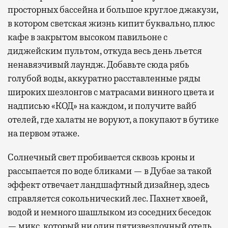
просторных бассейна и большое круглое джакузи,
в котором светская жизнь кипит буквально, плюс
кафе в закрытом высоком павильоне с
диджейским пультом, откуда весь день льется
ненавязчивый лаундж. Добавьте сюда рябь
голубой воды, аккуратно расставленные ряды
широких шезлонгов с матрасами винного цвета и
надписью «КОД» на каждом, и получите вайб
отелей, где халаты не воруют, а покупают в бутике
на первом этаже.
Солнечный свет пробивается сквозь кроны и
рассыпается по воде бликами — в Дубае за такой
эффект отвечает ландшафтный дизайнер, здесь
справляется сокольнический лес. Пахнет хвоей,
водой и немного шашлыком из соседних беседок
— микс, который ни один пятизвездочный отель