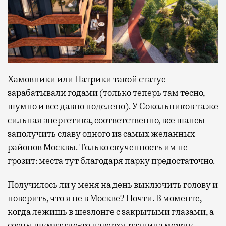
Хамовники или Патрики такой статус
зарабатывали годами (только теперь там тесно,
шумно и все давно поделено). У Сокольников та же
сильная энергетика, соответственно, все шансы
заполучить славу одного из самых желанных
районов Москвы. Только скученность им не
грозит: места тут благодаря парку предостаточно.
Получилось ли у меня на день выключить голову и
поверить, что я не в Москве? Почти. В моменте,
когда лежишь в шезлонге с закрытыми глазами, а
сосны шумят где-то наверху, разница между