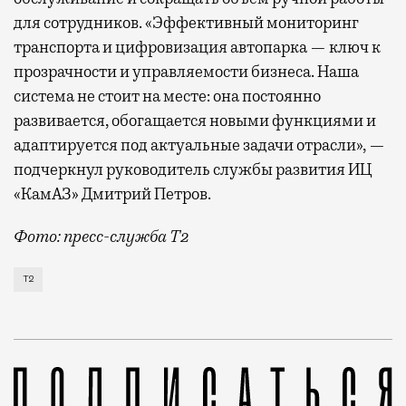
для сотрудников. «Эффективный мониторинг
транспорта и цифровизация автопарка — ключ к
прозрачности и управляемости бизнеса. Наша
система не стоит на месте: она постоянно
развивается, обогащается новыми функциями и
адаптируется под актуальные задачи отрасли», —
подчеркнул руководитель службы развития ИЦ
«КамАЗ» Дмитрий Петров.
Фото: пресс-служба Т2
Т2 развивает решения для автомобильной отрасли и
Т2