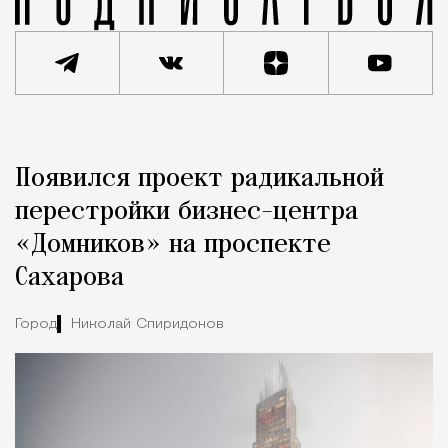
Реклама
Редакция Москвич Mag
Появился проект радикальной
Город
перестройки бизнес-центра
«Домников» на проспекте
Сахарова
Город
Николай Спиридонов