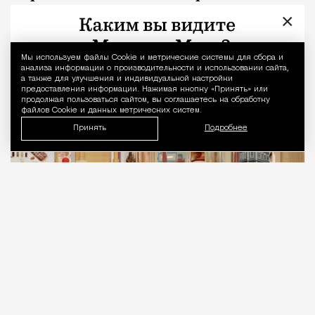
шоколадная фабрика
×
Город
Кирилл Романов
Мы используем файлы Сookie и метрические системы для сбора и
Уведомление 
анализа информации о производительности и использовании сайта,
а также для улучшения и индивидуальной настройки
предоставления информации. Нажимая кнопку «Принять» или
продолжая пользоваться сайтом, вы соглашаетесь на обработку
файлов Cookie и данных метрических систем.
Принять
Подробнее
05.08.2026
2 мин. чтения
Все желающие набрать калорий к зиме под
благовидным познавательным предлогом
смогут сделать это на ВДНХ в павильоне «Юные