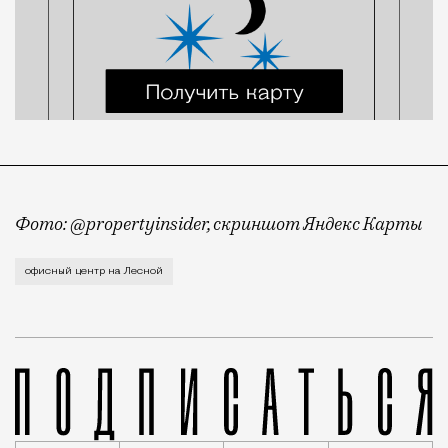
Фото: @propertyinsider, скриншот Яндекс Карты
На Лесной улице новые проекты появляются не так ч
офисный центр на Лесной