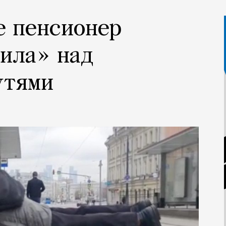
е пенсионер
ила» над
утями