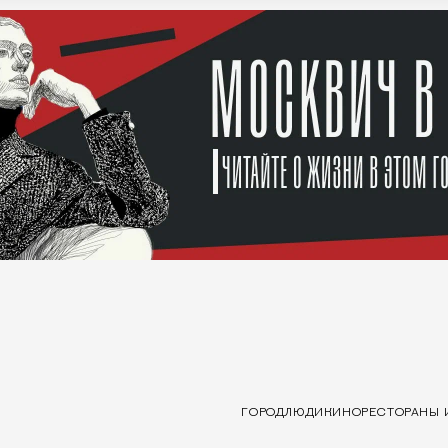
ГОРОД
ЛЮДИ
КИНО
РЕСТОРАНЫ 