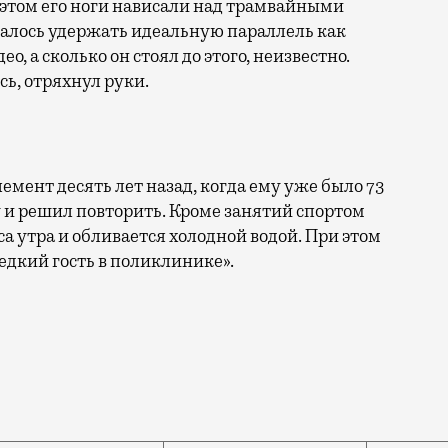
этом его ноги нависали над трамвайными
удалось удержать идеальную параллель как
, а сколько он стоял до этого, неизвестно.
сь, отряхнул руки.
лемент десять лет назад, когда ему уже было 73
у и решил повторить. Кроме занятий спортом
аса утра и обливается холодной водой. При этом
редкий гость в поликлинике».
мой, чем многие молодые мужчины. Пользователь «Пикаб