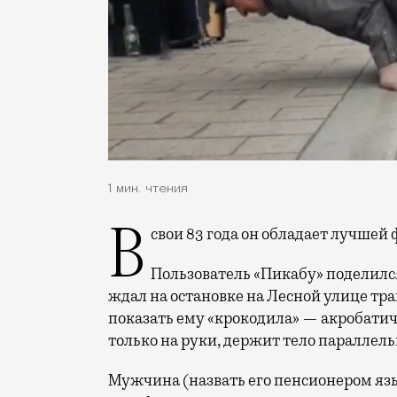
1 мин. чтения
В свои 83 года он обладает лучш
Пользователь «Пикабу» поделился
ждал на остановке на Лесной улице т
показать ему «крокодила» — акробатич
только на руки, держит тело параллель
Мужчина (назвать его пенсионером язы