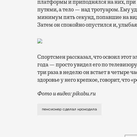
платформы и приподнялся на них, при 
путями, а тело — над тротуаром. Ему 
минимум пять секунд, попавшие на видео
Затем он спокойно опустился и, улыбая
Спортсмен рассказал, что освоил этот э
года — просто увидел его по телевизор
три раза в неделю он встает в четыре ч
здоровье у него крепкое, говорит, что «
Фото и видео: pikabu.ru
В свои 83 года он обладает лучшей фор
пенсионер сделал крокодила