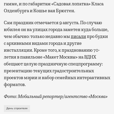
с собой не только чемодан, но и ноутбук.
гамме, и по габаритам «Садовая лопатка» Класа
А ожидание рейса все чаще превращается
Олденбурга и Кошье ван Брюгген.
не в потерянное время, а в возможность
Сам праздник отмечается 9 августа. По случаю
спокойно закончить дела или спланировать
активности в путешествии, например
юбилея он на улицах города заметен куда больше,
забронировать нужные билеты и рестораны.
чем обычно: только недавно мы
писали
про будки
с архивными видами города и другие
инсталляции. Кроме того, к празднованию 70-
летия в павильоне «Макет Москвы» на ВДНХ
Бизнес-зал становится местом, где можно
обещают целую праздничную спецпрограмму:
провести переговоры, поработать или просто
выпить кофе, наблюдая сквозь панорамные
презентацию текущих градостроительных
окна за тем, как взлетают и садятся
проектов мэрии и набор семейных интерактивных
самолеты. В Москве нет недостатка
форматов.
в лаунжах. В аэропортах их обычно
Фото: Мобильный репортер/агентство «Москва»
несколько — в разных зонах воздушных
гаваней. На некоторых вокзалах — тоже.
Это каска в фирменных цветах департамента строит
День строителя
Лаунжи доступны на Ленинградском,