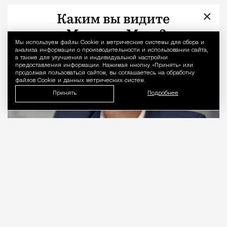
×
Город
Кирилл Романов
Мы используем файлы Сookie и метрические системы для сбора и
Уведомление 
анализа информации о производительности и использовании сайта,
а также для улучшения и индивидуальной настройки
предоставления информации. Нажимая кнопку «Принять» или
продолжая пользоваться сайтом, вы соглашаетесь на обработку
файлов Cookie и данных метрических систем.
Принять
Подробнее
06.08.2026
2 мин. чтения
Видео с репликой из интервью народного
избранника блогеру Амирану Сардарову
быстро
разошлось
по сети — вероятно, не в
последнюю очередь из-за жизнерадостного,