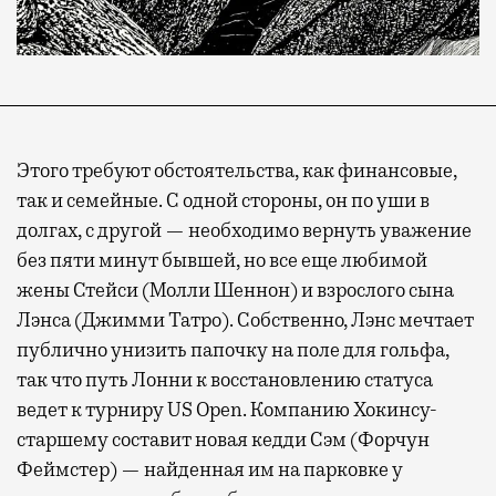
Этого требуют обстоятельства, как финансовые,
так и семейные. С одной стороны, он по уши в
долгах, с другой — необходимо вернуть уважение
без пяти минут бывшей, но все еще любимой
жены Стейси (Молли Шеннон) и взрослого сына
Лэнса (Джимми Татро). Собственно, Лэнс мечтает
публично унизить папочку на поле для гольфа,
так что путь Лонни к восстановлению статуса
ведет к турниру US Open. Компанию Хокинсу-
старшему составит новая кедди Сэм (Форчун
Феймстер) — найденная им на парковке у