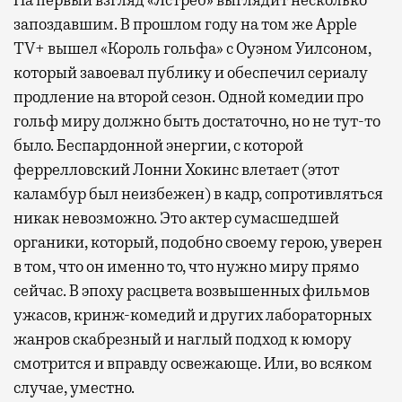
запоздавшим. В прошлом году на том же Apple
TV+ вышел «Король гольфа» с Оуэном Уилсоном,
который завоевал публику и обеспечил сериалу
продление на второй сезон. Одной комедии про
гольф миру должно быть достаточно, но не тут-то
было. Беспардонной энергии, с которой
феррелловский Лонни Хокинс влетает (этот
каламбур был неизбежен) в кадр, сопротивляться
никак невозможно. Это актер сумасшедшей
органики, который, подобно своему герою, уверен
в том, что он именно то, что нужно миру прямо
сейчас. В эпоху расцвета возвышенных фильмов
ужасов, кринж-комедий и других лабораторных
жанров скабрезный и наглый подход к юмору
смотрится и вправду освежающе. Или, во всяком
случае, уместно.