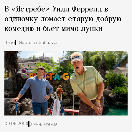
Реклама
Редакция Москвич Mag
В «Ястребе» Уилл Феррелл в
Город
одиночку ломает старую добрую
комедию и бьет мимо лунки
Кино
Ярослав Забалуев
09.08.2026
3 мин. чтения