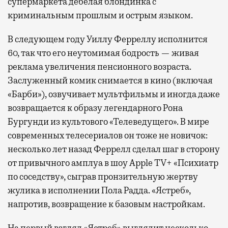
супермаркета дебелая блондинка с
криминальным прошлым и острым языком.
В следующем году Уиллу Ферреллу исполнится
60, так что его неутомимая бодрость — живая
реклама увеличения пенсионного возраста.
Заслуженный комик снимается в кино (включая
«Барби»), озвучивает мультфильмы и иногда даже
возвращается к образу легендарного Рона
Бургунди из культового «Телеведущего». В мире
современных телесериалов он тоже не новичок:
несколько лет назад Феррелл сделал шаг в сторону
от привычного амплуа в шоу Apple TV+ «Психиатр
по соседству», сыграв пронзительную жертву
жулика в исполнении Пола Радда. «Ястреб»,
напротив, возвращение к базовым настройкам.
На первый взгляд «Ястреб» выглядит несколько