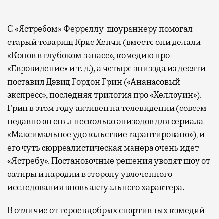
С «Ястребом» Ферреллу-шоураннеру помогал
старый товарищ Крис Хенчи (вместе они делали
«Копов в глубоком запасе», комедию про
«Евровидение» и т. д.), а четыре эпизода из десяти
поставил Дэвид Гордон Грин («Ананасовый
экспресс», последняя трилогия про «Хеллоуин»).
Грин в этом году активен на телевидении (совсем
недавно он снял несколько эпизодов для сериала
«Максимальное удовольствие гарантировано»), и
его чуть сюрреалистическая манера очень идет
«Ястребу». Постановочные решения уводят шоу от
сатиры и пародии в сторону увлеченного
исследования вновь актуального характера.
В отличие от героев добрых спортивных комедий