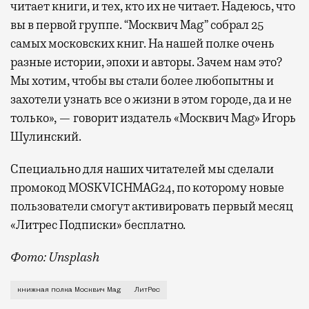
читает книги, и тех, кто их не читает. Надеюсь, что
вы в первой группе. “Москвич Mag” собрал 25
самых московских книг. На нашей полке очень
разные истории, эпохи и авторы. Зачем нам это?
Мы хотим, чтобы вы стали более любопытны и
захотели узнать все о жизни в этом городе, да и не
только», — говорит издатель «Москвич Mag» Игорь
Шулинский.
Специально для наших читателей мы сделали
промокод MOSKVICHMAG24, по которому новые
пользователи смогут активировать первый месяц
«Литрес Подписки» бесплатно.
Фото: Unsplash
Москва фигурирует во многих книгах, «Москвич Mag»
книжная полка Москвич Mag
ЛитРес