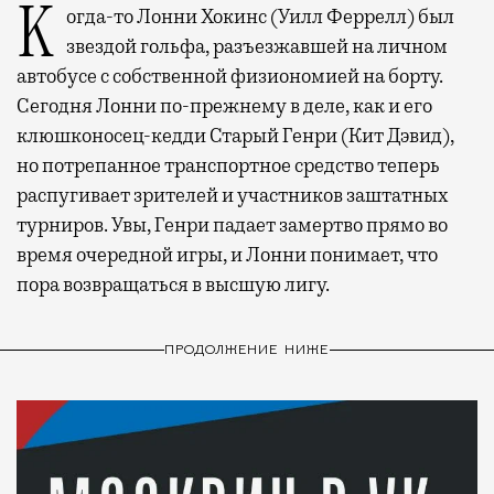
Когда-то Лонни Хокинс (Уилл Феррелл) был
звездой гольфа, разъезжавшей на личном
автобусе с собственной физиономией на борту.
Сегодня Лонни по-прежнему в деле, как и его
клюшконосец-кедди Старый Генри (Кит Дэвид),
но потрепанное транспортное средство теперь
распугивает зрителей и участников заштатных
турниров. Увы, Генри падает замертво прямо во
время очередной игры, и Лонни понимает, что
пора возвращаться в высшую лигу.
ПРОДОЛЖЕНИЕ НИЖЕ