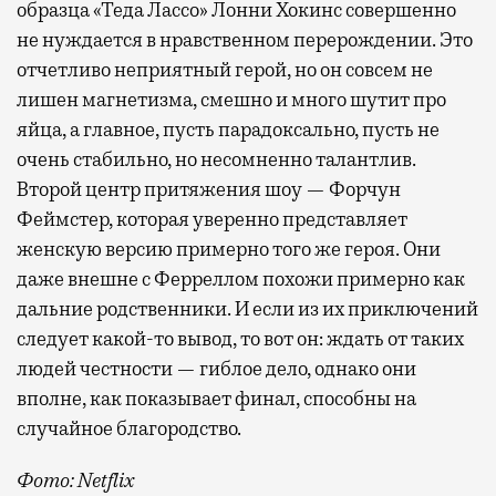
образца «Теда Лассо» Лонни Хокинс совершенно
не нуждается в нравственном перерождении. Это
отчетливо неприятный герой, но он совсем не
лишен магнетизма, смешно и много шутит про
яйца, а главное, пусть парадоксально, пусть не
очень стабильно, но несомненно талантлив.
Второй центр притяжения шоу — Форчун
Феймстер, которая уверенно представляет
женскую версию примерно того же героя. Они
даже внешне с Ферреллом похожи примерно как
дальние родственники. И если из их приключений
следует какой-то вывод, то вот он: ждать от таких
людей честности — гиблое дело, однако они
вполне, как показывает финал, способны на
случайное благородство.
Фото: Netflix