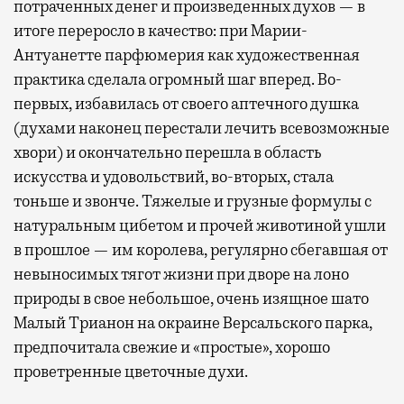
потраченных денег и произведенных духов — в
итоге переросло в качество: при Марии-
Антуанетте парфюмерия как художественная
практика сделала огромный шаг вперед. Во-
первых, избавилась от своего аптечного душка
(духами наконец перестали лечить всевозможные
хвори) и окончательно перешла в область
искусства и удовольствий, во-вторых, стала
тоньше и звонче. Тяжелые и грузные формулы с
натуральным цибетом и прочей животиной ушли
в прошлое — им королева, регулярно cбегавшая от
невыносимых тягот жизни при дворе на лоно
природы в свое небольшое, очень изящное шато
Малый Трианон на окраине Версальского парка,
предпочитала свежие и «простые», хорошо
проветренные цветочные духи.