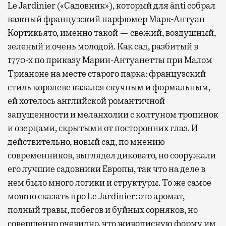
Le Jardinier («Садовник»), который для ānti собрал
важный французский парфюмер Марк-Антуан
Кортикьято, именно такой — свежий, воздушный,
зеленый и очень молодой. Как сад, разбитый в
1770-х по приказу Марии-Антуанетты при Малом
Трианоне на месте старого парка: французский
стиль королеве казался скучным и формальным,
ей хотелось английской романтичной
запущенности и меланхолии с колтуном тропинок
и озерцами, скрытыми от посторонних глаз. И
действительно, новый сад, по мнению
современников, выглядел диковато, но сооружали
его лучшие садовники Европы, так что на деле в
нем было много логики и структуры. То же самое
можно сказать про Le Jardinier: это аромат,
полный травы, побегов и буйных сорняков, но
совершенно очевидно, что живописную форму им