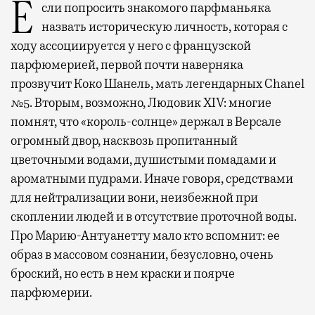
Если попросить знакомого парфманьяка
назвать историческую личность, которая с
ходу ассоциируется у него с французской
парфюмерией, первой почти наверняка
прозвучит Коко Шанель, мать легендарных Chanel
№5. Вторым, возможно, Людовик XIV: многие
помнят, что «король-солнце» держал в Версале
огромный двор, насквозь пропитанный
цветочными водами, душистыми помадами и
ароматными пудрами. Иначе говоря, средствами
для нейтрализации вони, неизбежной при
скоплении людей и в отсутствие проточной воды.
Про Марию-Антуанетту мало кто вспомнит: ее
образ в массовом сознании, безусловно, очень
броский, но есть в нем краски и поярче
парфюмерии.