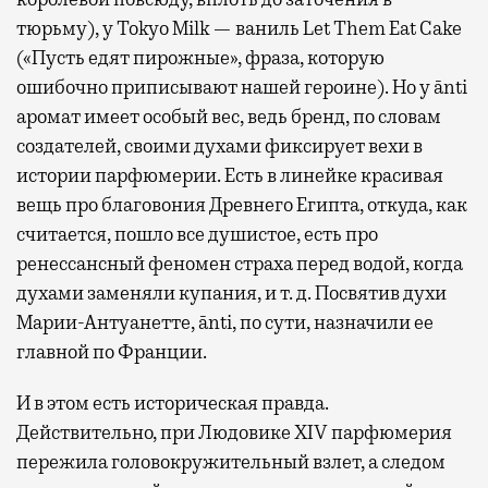
тюрьму), у Tokyo Milk — ваниль Let Them Eat Cake
(«Пусть едят пирожные», фраза, которую
ошибочно приписывают нашей героине). Но у ānti
аромат имеет особый вес, ведь бренд, по словам
создателей, своими духами фиксирует вехи в
истории парфюмерии. Есть в линейке красивая
вещь про благовония Древнего Египта, откуда, как
считается, пошло все душистое, есть про
ренессансный феномен страха перед водой, когда
духами заменяли купания, и т. д. Посвятив духи
Марии-Антуанетте, ānti, по сути, назначили ее
главной по Франции.
И в этом есть историческая правда.
Действительно, при Людовике XIV парфюмерия
пережила головокружительный взлет, а следом