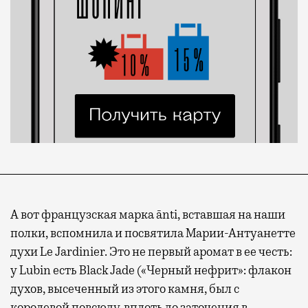
А вот французская марка ānti, вставшая на наши
полки, вспомнила и посвятила Марии-Антуанетте
духи Le Jardinier. Это не первый аромат в ее честь:
у Lubin есть Black Jade («Черный нефрит»: флакон
духов, высеченный из этого камня, был с
королевой повсюду, вплоть до заточения в