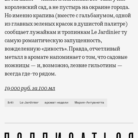
королевский сад, а не пустырь на окраине города.
Но именно крапива (вместе с гальбанумом, одной
из главных зеленых красок в душистой палитре)
сообщает лужайкам и тропинкам Le Jardinier ту
самую романтическую запущенность,
вожделенную «дикость». Правда, отчетливый
металл в аромате напоминает о том, что садовые
ножницы — и, возможно, лезвие гильотины —
всегда где-то рядом.
19 000 руб. за 100 мл
Если попросить знакомого парфманьяка назвать исто
ānti
Le Jardinier
аромат недели
Мария-Антуанетта