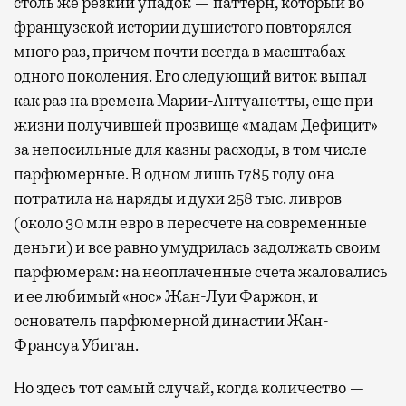
столь же резкий упадок — паттерн, который во
французской истории душистого повторялся
много раз, причем почти всегда в масштабах
одного поколения. Его следующий виток выпал
как раз на времена Марии-Антуанетты, еще при
жизни получившей прозвище «мадам Дефицит»
за непосильные для казны расходы, в том числе
парфюмерные. В одном лишь 1785 году она
потратила на наряды и духи 258 тыс. ливров
(около 30 млн евро в пересчете на современные
деньги) и все равно умудрилась задолжать своим
парфюмерам: на неоплаченные счета жаловались
и ее любимый «нос» Жан-Луи Фаржон, и
основатель парфюмерной династии Жан-
Франсуа Убиган.
Но здесь тот самый случай, когда количество —