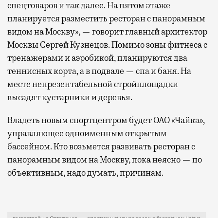
спецтоваров и так далее. На пятом этаже
планируется разместить ресторан с панорамным
видом на Москву», — говорит главный архитектор
Москвы Сергей Кузнецов. Помимо зоны фитнеса с
тренажерами и аэробикой, планируются два
теннисных корта, а в подвале — спа и баня. На
месте непрезентабельной стройплощадки
высадят кустарники и деревья.
Владеть новым спортцентром будет ОАО «Чайка»,
управляющее одноименным открытым
бассейном. Кто возьмется развивать ресторан с
панорамным видом на Москву, пока неясно — по
объективным, надо думать, причинам.
Он будет достроен через двадцать лет после начала