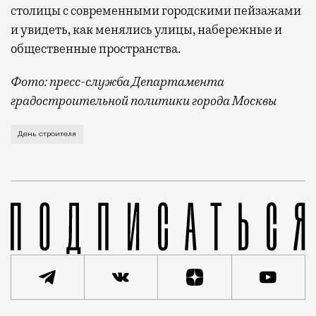
столицы с современными городскими пейзажами
и увидеть, как менялись улицы, набережные и
общественные пространства.
Фото: пресс-служба Департамента
градостроительной политики города Москвы
В этом году профессиональный праздник День строи
День строителя