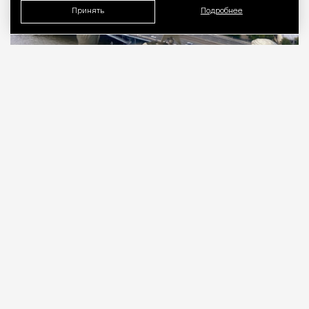
Принять
Подробнее
06.08.2026
3 мин. чтения
Тридцать первый этаж. 176 метров над
уровнем Москвы-реки, у слияния с Яузой.
Подо мной город, который задумывали как
символ. Семь шпилей из восьми
запланированных. Восьмой, в Зарядье, так и не
достроили.
ПРОДОЛЖЕНИЕ НИЖЕ