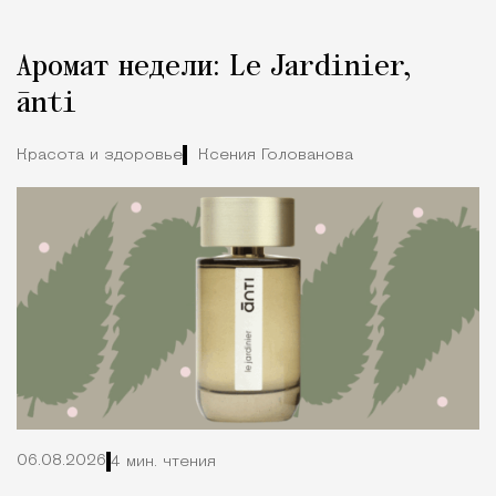
Реклама
Редакция Москвич Mag
Аромат недели: Le Jardinier,
Город
ānti
Красота и здоровье
Ксения Голованова
06.08.2026
4 мин. чтения