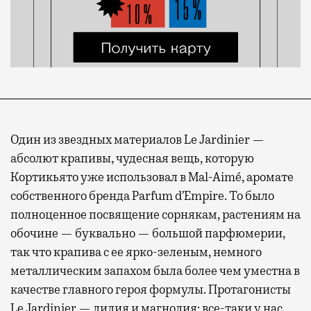
Один из звездных материалов Le Jardinier —
абсолют крапивы, чудесная вещь, которую
Кортикьято уже использовал в Mal-Aimé, аромате
собственного бренда Parfum d’Empire. То было
полноценное посвящение сорнякам, растениям на
обочине — буквально — большой парфюмерии,
так что крапива с ее ярко-зеленым, немного
металлическим запахом была более чем уместна в
качестве главного героя формулы. Протагонисты
Le Jardinier — лилия и магнолия: все-таки у нас