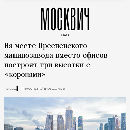
МОСКВИЧ
MAG
Введите ключевые слова для поиска статей
На месте Пресненского
машинозавода вместо офисов
построят три высотки с
«коронами»
Город
Николай Спиридонов