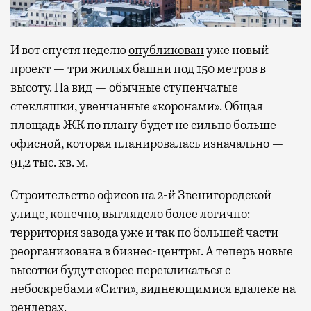
И вот спустя неделю
опубликован
уже новый
проект — три жилых башни под 150 метров в
высоту. На вид — обычные ступенчатые
стекляшки, увенчанные «коронами». Общая
площадь ЖК по плану будет не сильно больше
офисной, которая планировалась изначально —
91,2 тыс. кв. м.
Строительство офисов на 2-й Звенигородской
улице, конечно, выглядело более логично:
территория завода уже и так по большей части
реорганизована в бизнес-центры. А теперь новые
высотки будут скорее перекликаться с
небоскребами «Сити», виднеющимися вдалеке на
рендерах.