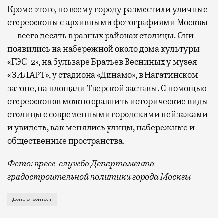
Кроме этого, по всему городу разместили уличные
стереоскопы с архивными фотографиями Москвы
— всего десять в разных районах столицы. Они
появились на набережной около дома культуры
«ГЭС-2», на бульваре Братьев Весниных у музея
«ЗИЛАРТ», у стадиона «Динамо», в Нагатинском
затоне, на площади Тверской заставы. С помощью
стереоскопов можно сравнить исторические виды
столицы с современными городскими пейзажами
и увидеть, как менялись улицы, набережные и
общественные пространства.
Фото: пресс-служба Департамента
градостроительной политики города Москвы
В этом году профессиональный праздник День строи
День строителя