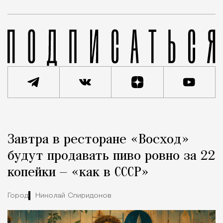
Реклама
Редакция Москвич Mag
Завтра в ресторане «Восход»
Город
будут продавать пиво ровно за 22
копейки — «как в СССР»
Город
Николай Спиридонов