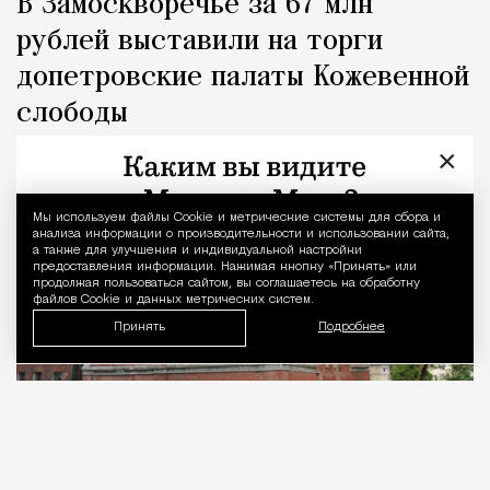
В Замоскворечье за 67 млн
рублей выставили на торги
допетровские палаты Кожевенной
слободы
×
Город
Николай Спиридонов
Мы используем файлы Сookie и метрические системы для сбора и
Уведомление 
анализа информации о производительности и использовании сайта,
а также для улучшения и индивидуальной настройки
предоставления информации. Нажимая кнопку «Принять» или
продолжая пользоваться сайтом, вы соглашаетесь на обработку
файлов Cookie и данных метрических систем.
Принять
Подробнее
06.08.2026
2 мин. чтения