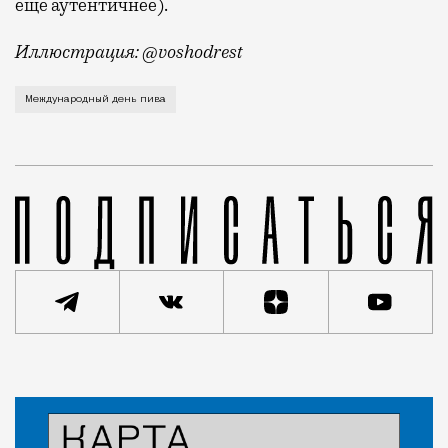
еще аутентичнее).
Иллюстрация: @voshodrest
Завтра отмечается Международный день пива (он прих
Международный день пива
Новость
Николай Спиридонов
Город