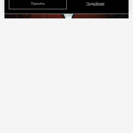
Принять
Подробнее
08.08.2026
7 мин. чтения
О рождении за границей благодаря бабушке
Алисе Фрейндлих, о папе, который устраивал
трудотерапию, заставляя убирать за собаками на
улице, об изменениях в театре «На Страстном» и о
своем настоящем семейном кино.
ПРОДОЛЖЕНИЕ НИЖЕ