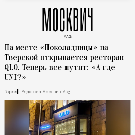
МОСКВИЧ
MAG
Введите ключевые слова для поиска статей
На месте «Шоколадницы» на
Тверской открывается ресторан
QLO. Теперь все шутят: «А где
UNI?»
Город
Редакция Москвич Mag