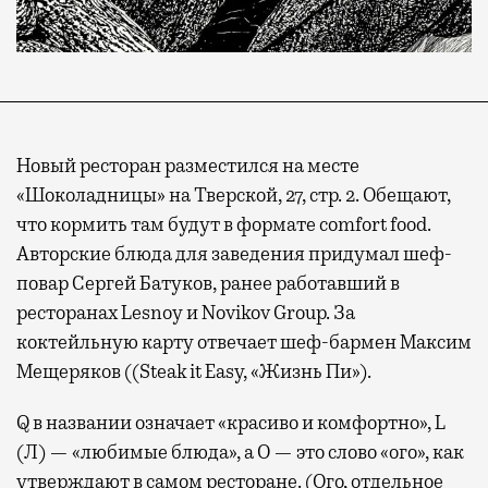
Новый ресторан разместился на месте
«Шоколадницы» на Тверской, 27, стр. 2. Обещают,
что кормить там будут в формате comfort food.
Авторские блюда для заведения придумал шеф-
повар Сергей Батуков, ранее работавший в
ресторанах Lesnoy и Novikov Group. За
коктейльную карту отвечает шеф-бармен Максим
Мещеряков ((Steak it Easy, «Жизнь Пи»).
Q в названии означает «красиво и комфортно», L
(Л) — «любимые блюда», а О — это слово «ого», как
утверждают
в самом ресторане. (Ого, отдельное