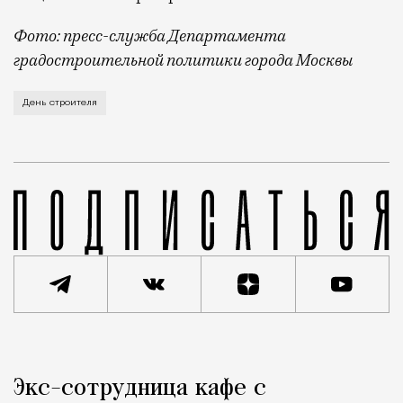
Фото: пресс-служба Департамента
градостроительной политики города Москвы
В этом году профессиональный праздник День строи
День строителя
Реклама
Редакция Москвич Mag
Экс-сотрудница кафе с
Город