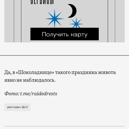
Да, в «Шоколаднице» такого праздника живота
явно не наблюдалось.
Фото: t.me/raidedrests
Пока его запустили в техническом режиме, пишет тел
ресторан QLO