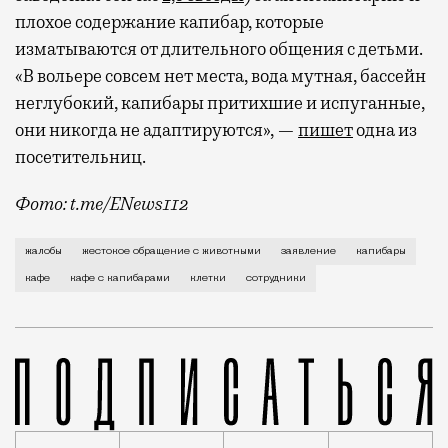
плохое содержание капибар, которые
изматываются от длительного общения с детьми.
«В вольере совсем нет места, вода мутная, бассейн
неглубокий, капибары притихшие и испуганные,
они никогда не адаптируются», —
пишет
одна из
посетительниц.
Фото: t.me/ENews112
С момента открытия нового контактного кафе с капи
жалобы
жестокое обращение с животными
заявление
капибары
кафе
кафе с капибарами
клетки
сотрудники