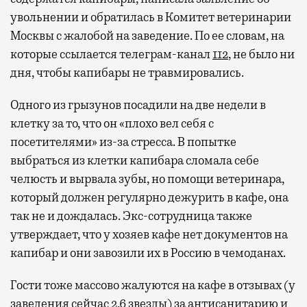
увольнении и обратилась в Комитет ветеринарии
Москвы с жалобой на заведение. По ее словам, на
которые ссылается телеграм-канал
112
, не было ни
дня, чтобы капибары не травмировались.
Одного из грызунов посадили на две недели в
клетку за то, что он «плохо вел себя с
посетителями» из-за стресса. В попытке
выбраться из клетки капибара сломала себе
челюсть и вырвала зубы, но помощи ветеринара,
который должен регулярно дежурить в кафе, она
так не и дождалась. Экс-сотрудница также
утверждает, что у хозяев кафе нет документов на
капибар и они завозили их в Россию в чемоданах.
Гости тоже массово жалуются на кафе в отзывах (у
заведения сейчас
2,6 звезды
) за антисанитарию и