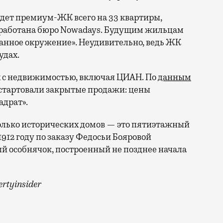
будет премиум-ЖК всего на 33 квартиры,
зработана бюро Nowadays. Будущим жильцам
анное окружение». Неудивительно, ведь ЖК
удах.
х с недвижимостью, включая ЦИАН. По
данным
стартовали закрытые продажи: цены
адрат».
сколько исторических домов — это пятиэтажный
912 году по заказу Федосьи Бояровой
ый особнячок, построенный не позднее начала
rtyinsider
8. Сейчас здесь расположен трехэтажный кирпичный жи