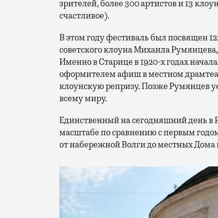
зрителей, более 300 артистов и 13 клоу
счастливое).
В этом году фестиваль был посвящен 1
советского клоуна Михаила Румянцева
Именно в Старице в 1920-х годах начала
оформителем афиш в местном драмтеат
клоунскую репризу. Позже Румянцев уех
всему миру.
Единственный на сегодняшний день в 
масштабе по сравнению с первым годом
от набережной Волги до местных Дома 