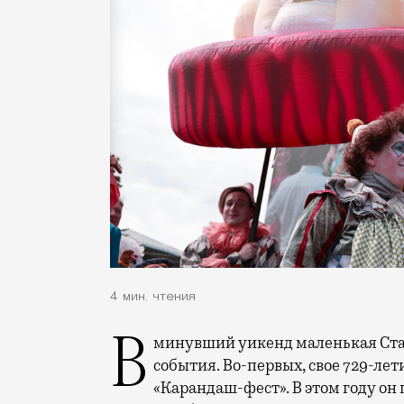
4 мин. чтения
В минувший уикенд маленькая Старица в Тверской области отметила сразу два
события. Во-первых, свое 729-ле
«Карандаш-фест». В этом году он 