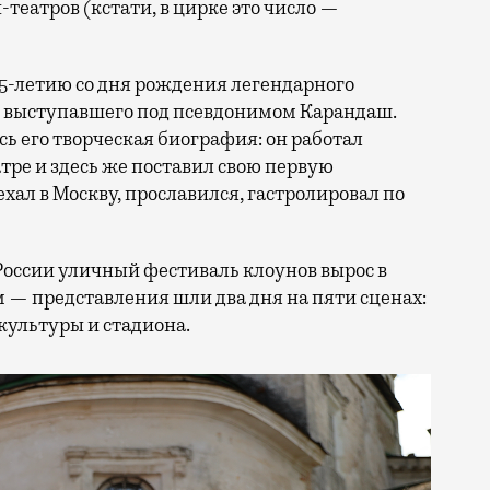
н-театров (кстати, в цирке это число —
25-летию со дня рождения легендарного
, выступавшего под псевдонимом Карандаш.
сь его творческая биография: он работал
ре и здесь же поставил свою первую
ал в Москву, прославился, гастролировал по
России уличный фестиваль клоунов вырос в
 — представления шли два дня на пяти сценах:
культуры и стадиона.