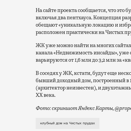
На сайте проекта сообщается, что это 
включая два пентхауса. Концепция ра
обещают «уникальную локацию и избр
расположен практически на Чистых пр
ЖК уже можно найти на многих сайта
канала «Недвижимость инсайды», уже 
варьируются от 1,6 млн до 3,2 млн за «кв
В соседях у ЖК, кстати, будут еще не
бывший доходный дом, построенный в 1
(архитектор неизвестен), и двухэтажн
XX века.
Фото: скриншот Яндекс Карты, @prope
Строить ЖК будут на улице Машкова, 1
клубный дом на Чистых прудах