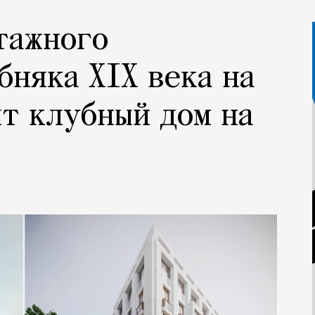
тажного
бняка XIX века на
т клубный дом на