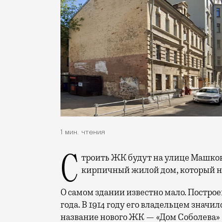
1 мин. чтения
Строить ЖК будут на улице Машкова, 18. Сейчас здесь расположен трехэтажный
кирпичный жилой дом, который н
О самом здании известно мало. Построе
года. В 1914 году его владельцем знач
название нового ЖК — «Дом Соболева» 