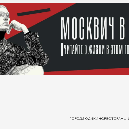
ГОРОД
ЛЮДИ
КИНО
РЕСТОРАНЫ 