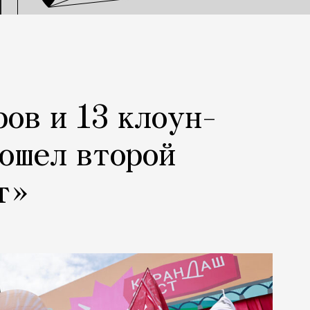
ров и 13 клоун-
рошел второй
т»