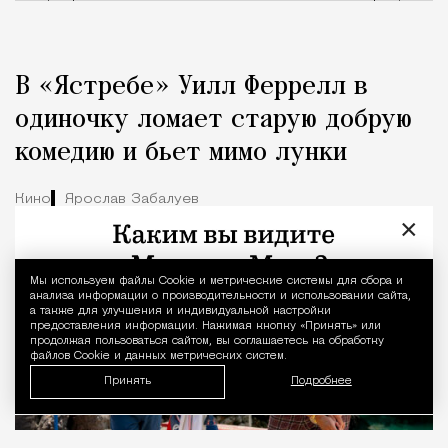
В «Ястребе» Уилл Феррелл в
одиночку ломает старую добрую
комедию и бьет мимо лунки
Кино
Ярослав Забалуев
×
Мы используем файлы Сookie и метрические системы для сбора и
Уведомление 
анализа информации о производительности и использовании сайта,
а также для улучшения и индивидуальной настройки
предоставления информации. Нажимая кнопку «Принять» или
продолжая пользоваться сайтом, вы соглашаетесь на обработку
файлов Cookie и данных метрических систем.
Принять
Подробнее