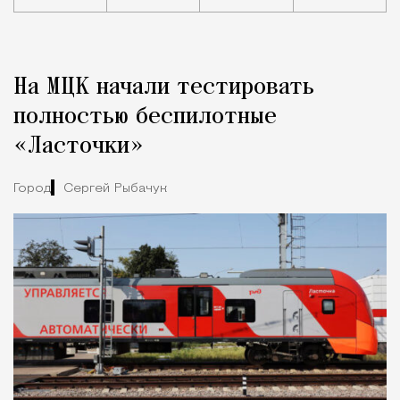
Реклама
Редакция Москвич Mag
На МЦК начали тестировать
Город
полностью беспилотные
«Ласточки»
Город
Сергей Рыбачук