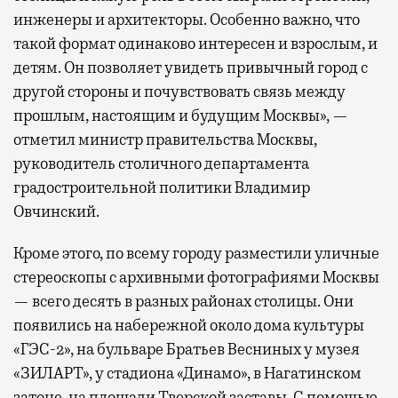
инженеры и архитекторы. Особенно важно, что
такой формат одинаково интересен и взрослым, и
детям. Он позволяет увидеть привычный город с
другой стороны и почувствовать связь между
прошлым, настоящим и будущим Москвы», —
отметил министр правительства Москвы,
руководитель столичного департамента
градостроительной политики Владимир
Овчинский.
Кроме этого, по всему городу разместили уличные
стереоскопы с архивными фотографиями Москвы
— всего десять в разных районах столицы. Они
появились на набережной около дома культуры
«ГЭС-2», на бульваре Братьев Весниных у музея
«ЗИЛАРТ», у стадиона «Динамо», в Нагатинском
затоне, на площади Тверской заставы. С помощью