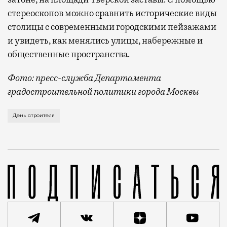
стереоскопов можно сравнить исторические виды
столицы с современными городскими пейзажами
и увидеть, как менялись улицы, набережные и
общественные пространства.
Фото: пресс-служба Департамента
градостроительной политики города Москвы
В этом году профессиональный праздник День строи
День строителя