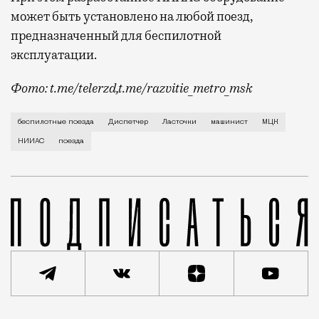
может быть установлено на любой поезд,
предназначенный для беспилотной
эксплуатации.
Фото: t.me/telerzd,t.me/razvitie_metro_msk
Новые поезда работают на четвертом уровне автома
беспилотные поезда
Диспетчер
Ласточки
машинист
МЦК
НИИАС
поезда