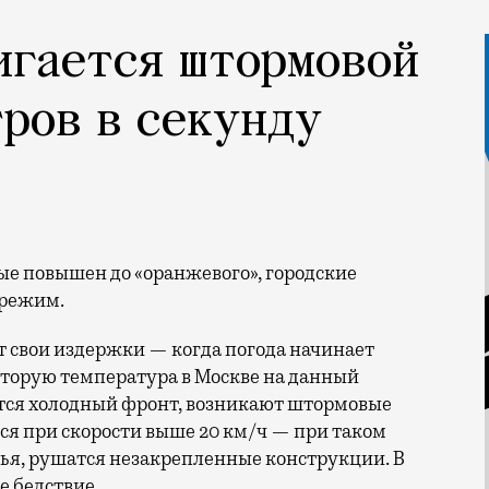
игается штормовой
тров в секунду
 режим.
свои издержки — когда погода начинает
оторую температура в Москве на данный
тся холодный фронт, возникают штормовые
ся при скорости выше 20 км/ч — при таком
вья, рушатся незакрепленные конструкции. В
е бедствие.