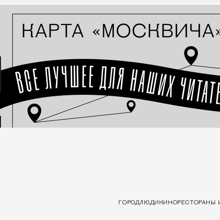
ГОРОД
ЛЮДИ
КИНО
РЕСТОРАНЫ 