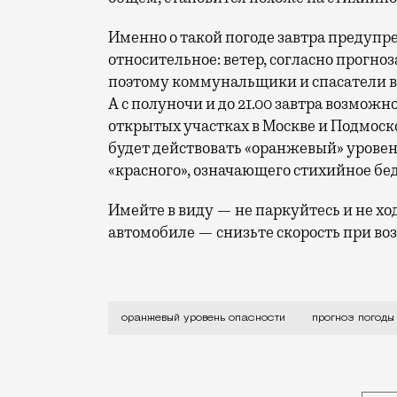
Именно о такой погоде завтра предупр
относительное: ветер, согласно прогно
поэтому коммунальщики и спасатели в
А с полуночи и до 21.00 завтра возможн
открытых участках в Москве и Подмоско
будет действовать «оранжевый» уровен
«красного», означающего стихийное бе
Имейте в виду — не паркуйтесь и не хо
автомобиле — снизьте скорость при воз
Уровень погодной опасности впервые по
оранжевый уровень опасности
прогноз погоды