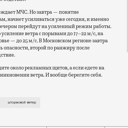
еждает МЧС. Но завтра — понятие
зам, начнет усиливаться уже сегодня, и именно
ечером перейдут на усиленный режим работы.
о усиление ветра с порывами до 17–22 м/с, на
вье — до 25 м/с. В Московском регионе завтра
ь опасности, второй по ранжиру после
дствие.
дите около рекламных щитов, а если едете на
никновении ветра. И вообще берегите себя.
вышен до «оранжевого», городские службы переходят 
штормовой ветер