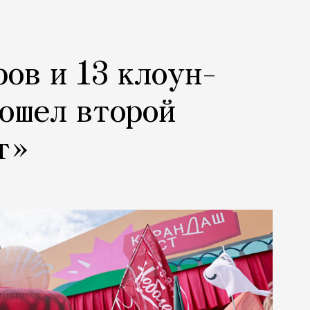
ров и 13 клоун-
рошел второй
т»