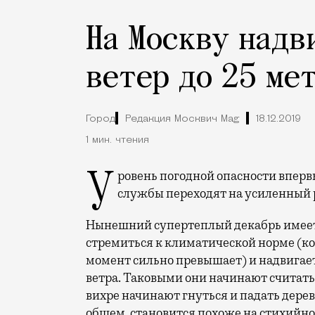
На Москву надв
ветер до 25 ме
Город
Редакция Москвич Mag
18.12.2019
1 мин. чтения
Уровень погодной опасности впервые повышен до «оранжевого», городские
службы переходят на усиленный
Нынешний супертеплый декабрь имеет 
стремиться к климатической норме (к
момент сильно превышает) и надвигае
ветра. Таковыми они начинают считать
вихре начинают гнуться и падать дере
общем, становится похоже на стихийно