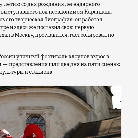
25-летию со дня рождения легендарного
, выступавшего под псевдонимом Карандаш.
сь его творческая биография: он работал
ре и здесь же поставил свою первую
ал в Москву, прославился, гастролировал по
России уличный фестиваль клоунов вырос в
 — представления шли два дня на пяти сценах:
культуры и стадиона.