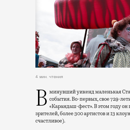
4 мин. чтения
В минувший уикенд маленькая Старица в Тверской области отметила сразу два
события. Во-первых, свое 729-ле
«Карандаш-фест». В этом году он 
зрителей, более 300 артистов и 13 клоу
счастливое).