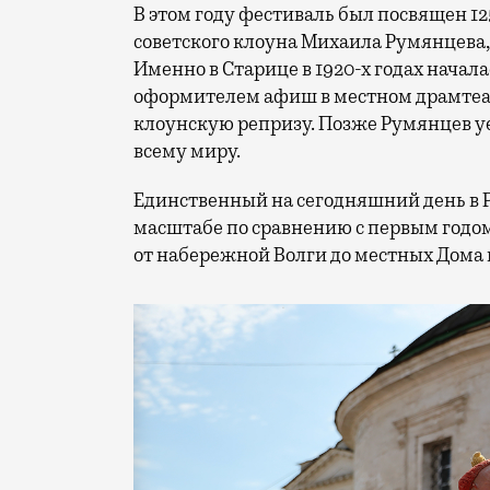
В этом году фестиваль был посвящен 1
советского клоуна Михаила Румянцева
Именно в Старице в 1920-х годах начала
оформителем афиш в местном драмтеат
клоунскую репризу. Позже Румянцев уех
всему миру.
Единственный на сегодняшний день в 
масштабе по сравнению с первым годом
от набережной Волги до местных Дома 