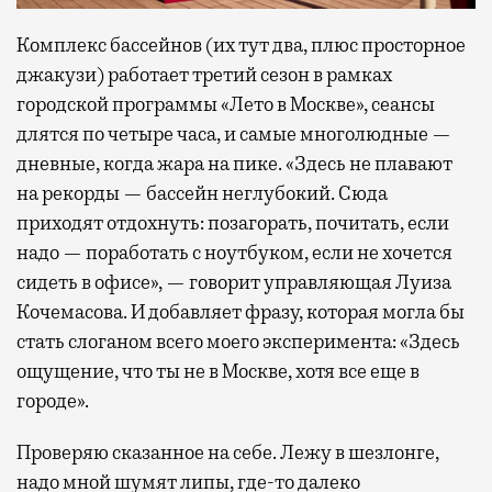
Комплекс бассейнов (их тут два, плюс просторное
джакузи) работает третий сезон в рамках
городской программы «Лето в Москве», сеансы
длятся по четыре часа, и самые многолюдные —
дневные, когда жара на пике. «Здесь не плавают
на рекорды — бассейн неглубокий. Сюда
приходят отдохнуть: позагорать, почитать, если
надо — поработать с ноутбуком, если не хочется
сидеть в офисе», — говорит управляющая Луиза
Кочемасова. И добавляет фразу, которая могла бы
стать слоганом всего моего эксперимента: «Здесь
ощущение, что ты не в Москве, хотя все еще в
городе».
Проверяю сказанное на себе. Лежу в шезлонге,
надо мной шумят липы, где-то далеко