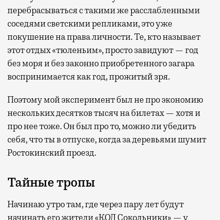
перебрасываться с такими же расслабленными
соседями светскими репликами, это уже
покушение на права личности. Те, кто называет
этот отдых «тюленьим», просто завидуют — год
без моря и без законно приобретенного загара
воспринимается как год, прожитый зря.
Поэтому мой эксперимент был не про экономию
нескольких десятков тысяч на билетах — хотя и
про нее тоже. Он был про то, можно ли убедить
себя, что ты в отпуске, когда за деревьями шумит
Ростокинский проезд.
Тайные тропы
Начинаю утро там, где через пару лет будут
начинать его жители «КОД Сокольники» — у