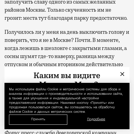
заполучить славу одного из самых желанных
районов Москвы. Только скученность им не
грозит: места тут благодаря парку предостаточно.
Получилось ли у меня на день выключить голову и
поверить, что я не в Москве? Почти. В моменте,
когда лежишь в шезлонге с закрытыми глазами, а
сосны шумят где-то наверху, разница между
отпуском и обычным вторником действительно
×
стирается. Домой я вернулась пешком, а не через
аэропорт, но ощущение осталось то же — будто
только что откуда-то издалека приехала
Мы используем файлы Сookie и метрические системы для сбора и
Уведомление 
анализа информации о производительности и использовании сайта,
отдохнувшей.
а также для улучшения и индивидуальной настройки
предоставления информации. Нажимая кнопку «Принять» или
продолжая пользоваться сайтом, вы соглашаетесь на обработку
С проектной декларацией можно ознакомиться по
файлов Cookie и данных метрических систем.
ссылке
.
Принять
Подробнее
Фото:
пресс-служба девелоперской компании