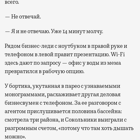
всего.
— Не отвечай.
— Я и не отвечаю. Уже 14 минут молчу.
Рядом бизнес-леди с ноутбуком в правой руке и
телефоном в левой правит презентацию. Wi-Fi
здесь дают по запросу — офис у воды из мема
превратился в рабочую опцию.
У бортика, укутанная в парео с узнаваемыми
монограммами, расхаживает другая деловая
бизнесвумен с телефоном. За ее разговором с
агентом прислушивается половина бассейна:
смотрела три района, и Сокольники выиграли с
разгромным счетом, «потому что там хоть дышать
можно».