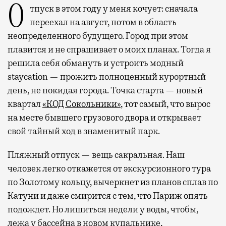
Отпуск в этом году у меня кочует: сначала
переехал на август, потом в область
неопределенного будущего. Город при этом
плавится и не спрашивает о моих планах. Тогда я
решила себя обмануть и устроить модный
staycation — прожить полноценный курортный
день, не покидая города. Точка старта — новый
квартал
«КОД Сокольники»
, тот самый, что вырос
на месте бывшего грузового двора и открывает
свой тайный ход в знаменитый парк.
Пляжный отпуск — вещь сакральная. Наш
человек легко откажется от экскурсионного тура
по Золотому кольцу, вычеркнет из планов сплав по
Катуни и даже смирится с тем, что Париж опять
подождет. Но лишиться недели у воды, чтобы,
лежа у бассейна в новом купальнике,