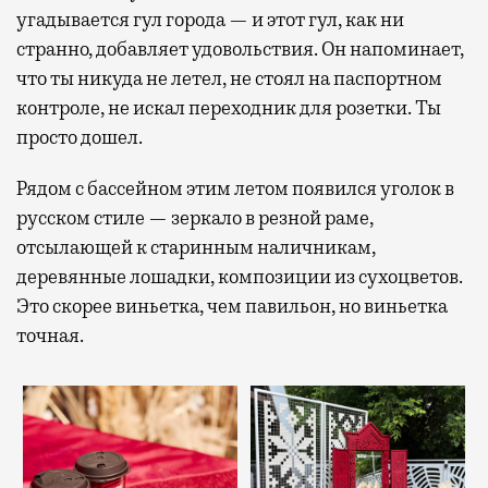
угадывается гул города — и этот гул, как ни
странно, добавляет удовольствия. Он напоминает,
что ты никуда не летел, не стоял на паспортном
контроле, не искал переходник для розетки. Ты
просто дошел.
Рядом с бассейном этим летом появился уголок в
русском стиле — зеркало в резной раме,
отсылающей к старинным наличникам,
деревянные лошадки, композиции из сухоцветов.
Это скорее виньетка, чем павильон, но виньетка
точная.