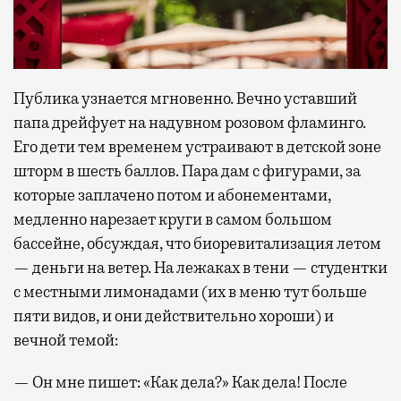
Публика узнается мгновенно. Вечно уставший
папа дрейфует на надувном розовом фламинго.
Его дети тем временем устраивают в детской зоне
шторм в шесть баллов. Пара дам с фигурами, за
которые заплачено потом и абонементами,
медленно нарезает круги в самом большом
бассейне, обсуждая, что биоревитализация летом
— деньги на ветер. На лежаках в тени — студентки
с местными лимонадами (их в меню тут больше
пяти видов, и они действительно хороши) и
вечной темой:
— Он мне пишет: «Как дела?» Как дела! После