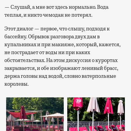
— Слушай, а мне вот здесь нормально. Вода
теплая, и никто чемодан не потерял.
Этот диалог — первое, что слышу, подходя к
бассейну. Обрывок разговора двух дам в
купальниках и при макияже, который, кажется,
не пострадает от воды ни при каких
обстоятельствах. На этом дискуссия о курортах
закрывается, и обе изображают ленивый брасс,
держа головы над водой, словно ватерпольные
королевы.