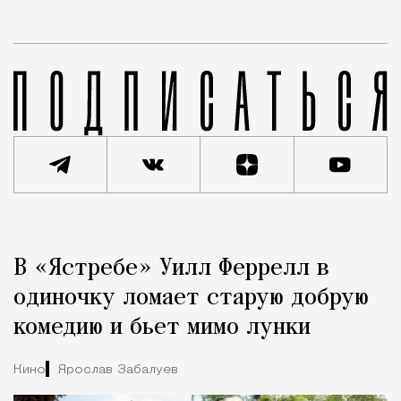
Реклама
Редакция Москвич Mag
В «Ястребе» Уилл Феррелл в
Город
одиночку ломает старую добрую
комедию и бьет мимо лунки
Кино
Ярослав Забалуев