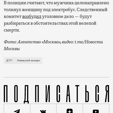
В полиции считают, что мужчина целенаправлено
толкнул женщину под электробус. Следственный
комитет
возбудил
уголовное дело — будут
разбираться в обстоятельствах этой нелепой
смерти.
Фото: Агентство «Москва», видео: t.me/Новости
Москвы
Все произошло вчера вечером на остановке у Киевск
ДТП
Киевский вокзал