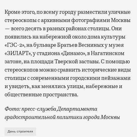
Кроме этого, по всему городу разместили уличные
стереоскопы с архивными фотографиями Москвы
— всего десять в разных районах столицы. Они
появились на набережной около дома культуры
«ГЭС-2», на бульваре Братьев Весниных у музея
«ЗИЛАРТ», у стадиона «Динамо», в Нагатинском
затоне, на площади Тверской заставы. С помощью
стереоскопов можно сравнить исторические виды
столицы с современными городскими пейзажами
и увидеть, как менялись улицы, набережные и
общественные пространства.
Фото: пресс-служба Департамента
градостроительной политики города Москвы
В этом году профессиональный праздник День строи
День строителя