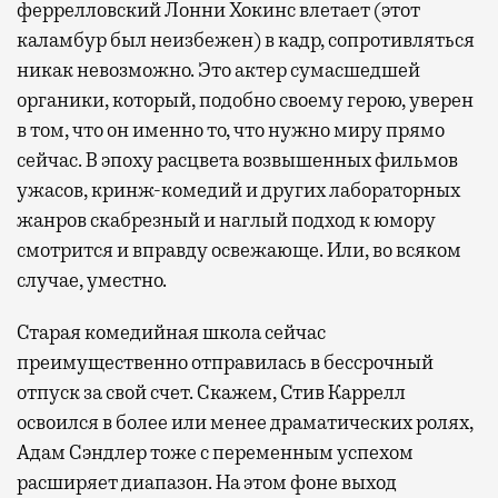
феррелловский Лонни Хокинс влетает (этот
каламбур был неизбежен) в кадр, сопротивляться
никак невозможно. Это актер сумасшедшей
органики, который, подобно своему герою, уверен
в том, что он именно то, что нужно миру прямо
сейчас. В эпоху расцвета возвышенных фильмов
ужасов, кринж-комедий и других лабораторных
жанров скабрезный и наглый подход к юмору
смотрится и вправду освежающе. Или, во всяком
случае, уместно.
Старая комедийная школа сейчас
преимущественно отправилась в бессрочный
отпуск за свой счет. Скажем, Стив Каррелл
освоился в более или менее драматических ролях,
Адам Сэндлер тоже с переменным успехом
расширяет диапазон. На этом фоне выход