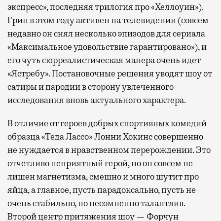
экспресс», последняя трилогия про «Хеллоуин»).
Грин в этом году активен на телевидении (совсем
недавно он снял несколько эпизодов для сериала
«Максимальное удовольствие гарантировано»), и
его чуть сюрреалистическая манера очень идет
«Ястребу». Постановочные решения уводят шоу от
сатиры и пародии в сторону увлеченного
исследования вновь актуального характера.
В отличие от героев добрых спортивных комедий
образца «Теда Лассо» Лонни Хокинс совершенно
не нуждается в нравственном перерождении. Это
отчетливо неприятный герой, но он совсем не
лишен магнетизма, смешно и много шутит про
яйца, а главное, пусть парадоксально, пусть не
очень стабильно, но несомненно талантлив.
Второй центр притяжения шоу — Форчун