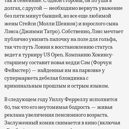
так и семейные. С одной стороны, он по уши в
долгах, с другой — необходимо вернуть уважение
без пяти минут бывшей, но все еще любимой
жены Стейси (Молли Шеннон) и взрослого сына
Лэнса (Джимми Татро). Собственно, Лэнс мечтает
публично унизить папочку на поле для гольфа,
так что путь Лонни к восстановлению статуса
ведет к турниру US Open. Компанию Хокинсу-
старшему составит новая кедди Сэм (Форчун
Феймстер) — найденная им на парковке у
супермаркета дебелая блондинка с
криминальным прошлым и острым языком.
В следующем году Уиллу Ферреллу исполнится
60, так что его неутомимая бодрость — живая
реклама увеличения пенсионного возраста.
Заслуженный комик снимается в кино (включая