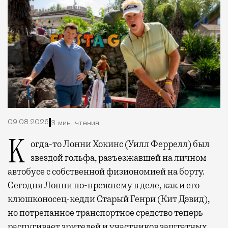
09.08.2026
3 мин. чтения
Когда-то Лонни Хокинс (Уилл Феррелл) был
звездой гольфа, разъезжавшей на личном
автобусе с собственной физиономией на борту.
Сегодня Лонни по-прежнему в деле, как и его
клюшконосец-кедди Старый Генри (Кит Дэвид),
но потрепанное транспортное средство теперь
распугивает зрителей и участников заштатных