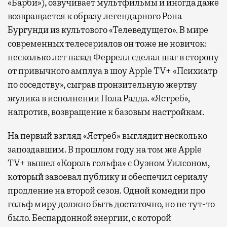
«Барби»), озвучивает мультфильмы и иногда даже
возвращается к образу легендарного Рона
Бургунди из культового «Телеведущего». В мире
современных телесериалов он тоже не новичок:
несколько лет назад Феррелл сделал шаг в сторону
от привычного амплуа в шоу Apple TV+ «Психиатр
по соседству», сыграв пронзительную жертву
жулика в исполнении Пола Радда. «Ястреб»,
напротив, возвращение к базовым настройкам.
На первый взгляд «Ястреб» выглядит несколько
запоздавшим. В прошлом году на том же Apple
TV+ вышел «Король гольфа» с Оуэном Уилсоном,
который завоевал публику и обеспечил сериалу
продление на второй сезон. Одной комедии про
гольф миру должно быть достаточно, но не тут-то
было. Беспардонной энергии, с которой