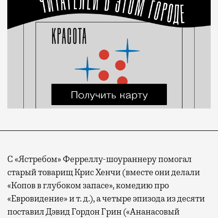
С «Ястребом» Ферреллу-шоураннеру помогал
старый товарищ Крис Хенчи (вместе они делали
«Копов в глубоком запасе», комедию про
«Евровидение» и т. д.), а четыре эпизода из десяти
поставил Дэвид Гордон Грин («Ананасовый