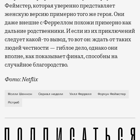
Феймстер, которая уверенно представляет
женскую версию примерно того же героя. Они
даже внешне с Ферреллом похожи примерно как
дальние родственники. И если из их приключений
следует какой-то вывод, то вот он: ждать от таких
людей честности — гиблое дело, однако они
вполне, как показывает финал, способны на
случайное благородство.
Фото: Netflix
Когда-то Лонни Хокинс (Уилл Феррелл) был звездой 
Молли Шеннон
Сериал недели
Уилл Феррелл
Форчун Феймстер
Ястреб