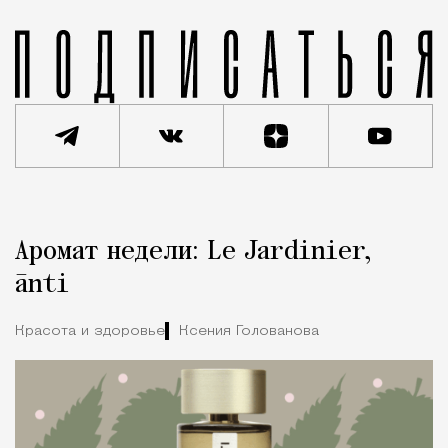
Реклама
Редакция Москвич Mag
Аромат недели: Le Jardinier,
Город
ānti
Красота и здоровье
Ксения Голованова