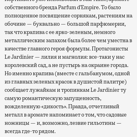
собственного бренда Parfum d’Empire. То было
полноценное посвящение сорнякам, растениям на
обочине — буквально — большой парфюмерии,
так что крапива с ее ярко-зеленым, немного
металлическим запахом была более чем уместна в
качестве главного героя формулы. Протагонисты
Le Jardinier — лилия и магнолия: все-таки у нас
королевский сад, а не пустырь на окраине города.
Но именно крапива (вместе с гальбанумом, одной
из главных зеленых красок в душистой палитре)
сообщает лужайкам и тропинкам Le Jardinier ту
самую романтическую запущенность,
вожделенную «дикость». Правда, отчетливый
металл в аромате напоминает о том, что садовые
ножницы — и, возможно, лезвие гильотины —
всегда где-то рядом.