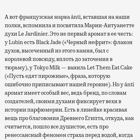
А вот французская марка ānti, вставшая на наши
полки, вспомнила и посвятила Марии-Антуанетте
духи Le Jardinier. Это не первый аромат в ее честь:
у Lubin есть Black Jade («Черный нефрит»: флакон
духов, высеченный из этого камня, был с
королевой повсюду, вплоть до заточения в
тюрьму), у Tokyo Milk — ваниль Let Them Eat Cake
(«Пусть едят пирожные», фраза, которую
ошибочно приписывают нашей героине). Но у ānti
аромат имеет особый вес, ведь бренд, по словам
создателей, своими духами фиксирует вехи в
истории парфюмерии. Есть в линейке красивая
вещь про благовония Древнего Египта, откуда, как
считается, пошло все душистое, есть про
ренессансный феномен страха перед водой, когда