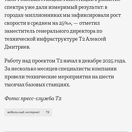
спектра уже дали измеримый результат: в
городах-миллионниках мы зафиксировали рост
скорости в среднем на 25%», — отметил
заместитель генерального директора по
технической инфраструктуре Т2 Алексей
Дмитриев.
Работу над проектом Т2 начал в декабре 2025 года.
За несколько месяцев специалисты компании
провели технические мероприятия на шести
тысячах базовых станциях.
Фото: пресс-служба Т2
Мобильный оператор Т2 завершил работы по увеличе
мобильный интернет
Т2