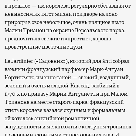
в прошлое — им королева, регулярно cбегавшая от
невыносимых тягот жизни при дворе на лоно
природы в свое небольшое, очень изящное шато
Малый Трианон на окраине Версальского парка,
предпочитала свежие и «простые», хорошо
проветренные цветочные духи.
Le Jardinier («Садовник»), который для ānti собрал
важный французский парфюмер Марк-Антуан
Кортикьято, именно такой — свежий, воздушный,
зеленый и очень молодой. Как сад, разбитый в
1770-х по приказу Марии-Антуанетты при Малом
Трианоне на месте старого парка: французский
стиль королеве казался скучным и формальным,
ей хотелось английской романтичной
запущенности и меланхолии с колтуном тропинок
и озерцами, скрытыми от посторонних глаз. И