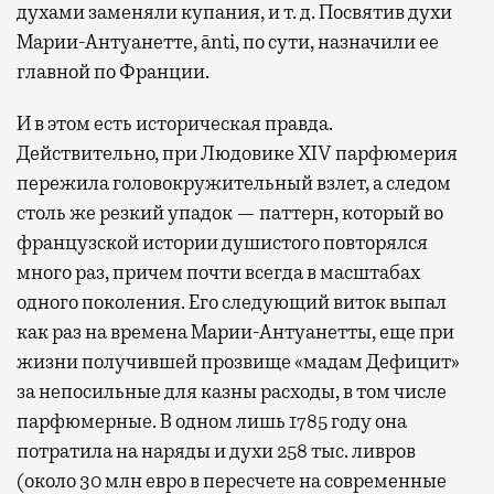
духами заменяли купания, и т. д. Посвятив духи
Марии-Антуанетте, ānti, по сути, назначили ее
главной по Франции.
И в этом есть историческая правда.
Действительно, при Людовике XIV парфюмерия
пережила головокружительный взлет, а следом
столь же резкий упадок — паттерн, который во
французской истории душистого повторялся
много раз, причем почти всегда в масштабах
одного поколения. Его следующий виток выпал
как раз на времена Марии-Антуанетты, еще при
жизни получившей прозвище «мадам Дефицит»
за непосильные для казны расходы, в том числе
парфюмерные. В одном лишь 1785 году она
потратила на наряды и духи 258 тыс. ливров
(около 30 млн евро в пересчете на современные