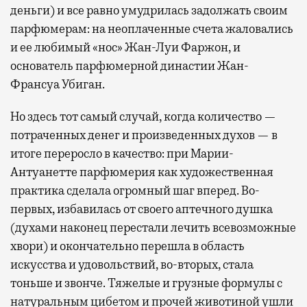
деньги) и все равно умудрилась задолжать своим
парфюмерам: на неоплаченные счета жаловались
и ее любимый «нос» Жан-Луи Фаржон, и
основатель парфюмерной династии Жан-
Франсуа Убиган.
Но здесь тот самый случай, когда количество —
потраченных денег и произведенных духов — в
итоге переросло в качество: при Марии-
Антуанетте парфюмерия как художественная
практика сделала огромный шаг вперед. Во-
первых, избавилась от своего аптечного душка
(духами наконец перестали лечить всевозможные
хвори) и окончательно перешла в область
искусства и удовольствий, во-вторых, стала
тоньше и звонче. Тяжелые и грузные формулы с
натуральным цибетом и прочей животиной ушли