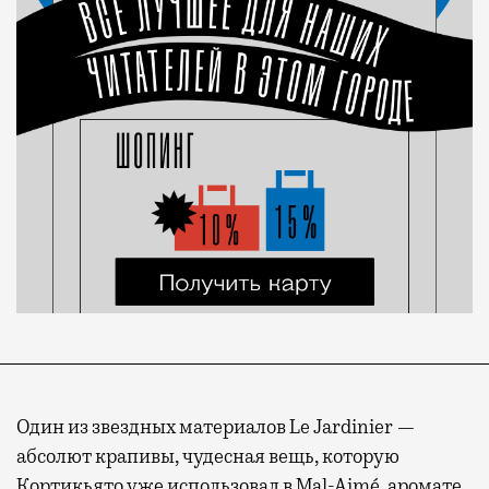
Один из звездных материалов Le Jardinier —
абсолют крапивы, чудесная вещь, которую
Кортикьято уже использовал в Mal-Aimé, аромате