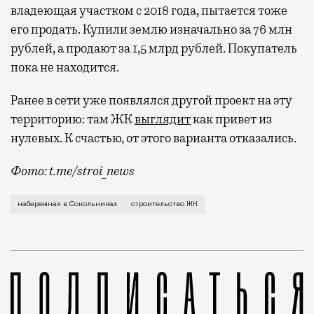
владеющая участком с 2018 года, пытается тоже
его продать. Купили землю изначально за 76 млн
рублей, а продают за 1,5 млрд рублей. Покупатель
пока не находится.
Ранее в сети уже появлялся другой проект на эту
территорию: там ЖК
выглядит
как привет из
нулевых. К счастью, от этого варианта отказались.
Фото: t.me/stroi_news
О том, что возле здания МИРЭА на Русаковской набер
набережная в Сокольниках
строительство ЖК