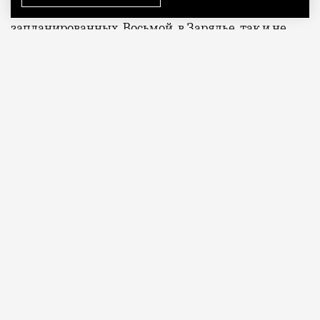
символ. Семь шпилей из восьми
запланированных. Восьмой, в Зарядье, так и не
достроили.
ПРОДОЛЖЕНИЕ НИЖЕ