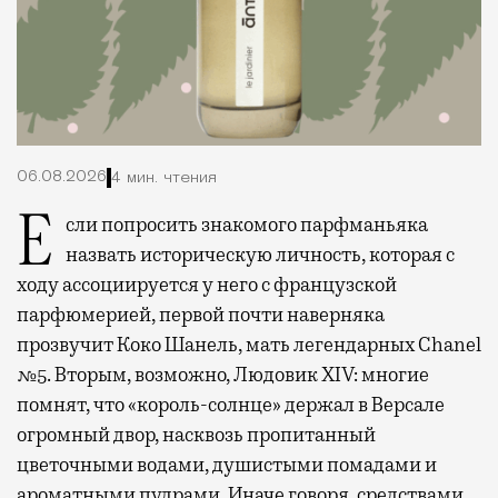
06.08.2026
4 мин. чтения
Если попросить знакомого парфманьяка
назвать историческую личность, которая с
ходу ассоциируется у него с французской
парфюмерией, первой почти наверняка
прозвучит Коко Шанель, мать легендарных Chanel
№5. Вторым, возможно, Людовик XIV: многие
помнят, что «король-солнце» держал в Версале
огромный двор, насквозь пропитанный
цветочными водами, душистыми помадами и
ароматными пудрами. Иначе говоря, средствами