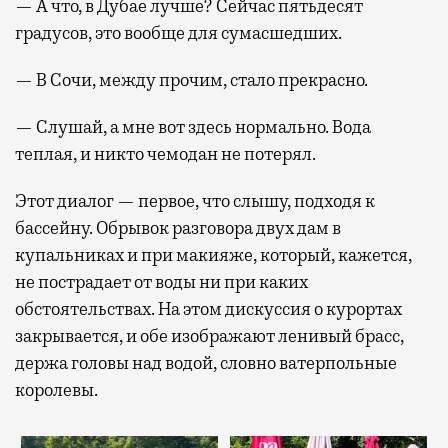
— А что, в Дубае лучше? Сейчас пятьдесят
градусов, это вообще для сумасшедших.
— В Сочи, между прочим, стало прекрасно.
— Слушай, а мне вот здесь нормально. Вода
теплая, и никто чемодан не потерял.
Этот диалог — первое, что слышу, подходя к
бассейну. Обрывок разговора двух дам в
купальниках и при макияже, который, кажется,
не пострадает от воды ни при каких
обстоятельствах. На этом дискуссия о курортах
закрывается, и обе изображают ленивый брасс,
держа головы над водой, словно ватерпольные
королевы.