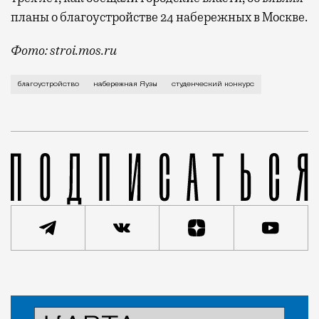
планы о благоустройстве 24 набережных в Москве.
Фото: stroi.mos.ru
Конкурс, устроенный для студентов московскими арх
благоустройство
набережная Яузы
студенческий конкурс
Статья
Редакция Москвич Mag
Город