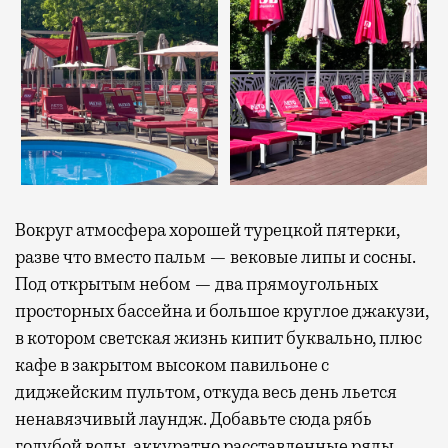
Вокруг атмосфера хорошей турецкой пятерки,
разве что вместо пальм — вековые липы и сосны.
Под открытым небом — два прямоугольных
просторных бассейна и большое круглое джакузи,
в котором светская жизнь кипит буквально, плюс
кафе в закрытом высоком павильоне с
диджейским пультом, откуда весь день льется
ненавязчивый лаундж. Добавьте сюда рябь
голубой воды, аккуратно расставленные ряды