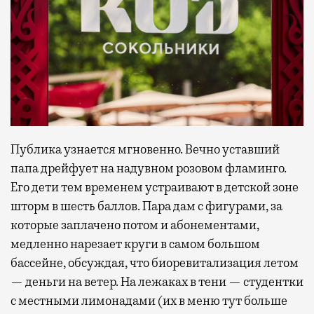
Публика узнается мгновенно. Вечно уставший
папа дрейфует на надувном розовом фламинго.
Его дети тем временем устраивают в детской зоне
шторм в шесть баллов. Пара дам с фигурами, за
которые заплачено потом и абонементами,
медленно нарезает круги в самом большом
бассейне, обсуждая, что биоревитализация летом
— деньги на ветер. На лежаках в тени — студентки
с местными лимонадами (их в меню тут больше