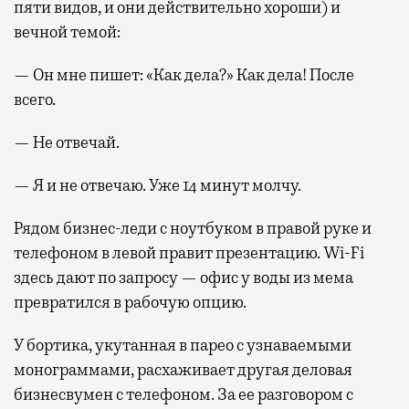
пяти видов, и они действительно хороши) и
вечной темой:
— Он мне пишет: «Как дела?» Как дела! После
всего.
— Не отвечай.
— Я и не отвечаю. Уже 14 минут молчу.
Рядом бизнес-леди с ноутбуком в правой руке и
телефоном в левой правит презентацию. Wi-Fi
здесь дают по запросу — офис у воды из мема
превратился в рабочую опцию.
У бортика, укутанная в парео с узнаваемыми
монограммами, расхаживает другая деловая
бизнесвумен с телефоном. За ее разговором с