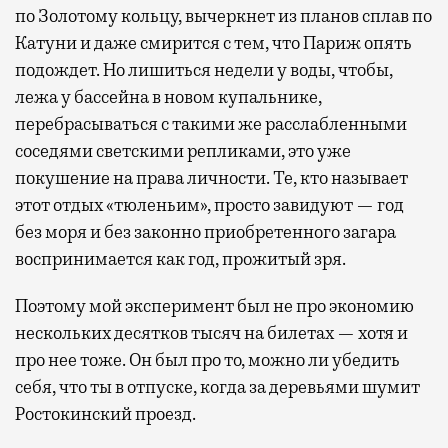
по Золотому кольцу, вычеркнет из планов сплав по
Катуни и даже смирится с тем, что Париж опять
подождет. Но лишиться недели у воды, чтобы,
лежа у бассейна в новом купальнике,
перебрасываться с такими же расслабленными
соседями светскими репликами, это уже
покушение на права личности. Те, кто называет
этот отдых «тюленьим», просто завидуют — год
без моря и без законно приобретенного загара
воспринимается как год, прожитый зря.
Поэтому мой эксперимент был не про экономию
нескольких десятков тысяч на билетах — хотя и
про нее тоже. Он был про то, можно ли убедить
себя, что ты в отпуске, когда за деревьями шумит
Ростокинский проезд.