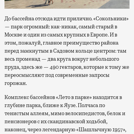
До бассейна отсюда идти прилично. «Сокольники»
— парк огромный: как-никак, самый старый в
Москве и один из самых крупных в Европе. И в
этом, пожалуй, главное преимущество района
перед замкнутым в Садовом кольце центром: там
весь променад — два круга вокруг небольшого
пруда, здесь же — 490 гектаров, которые к тому же
переосмысляют под современные запросы
горожан.
Комплекс бассейнов «Лето в парке» находится в
глубине парка, ближе к Яузе. Полчаса по
тенистым аллеям, мимо велосипедистов, белок и
пенсионеров с их скандинавской ходьбой,
наконец, через легендарную «Шашлычную 1957»,