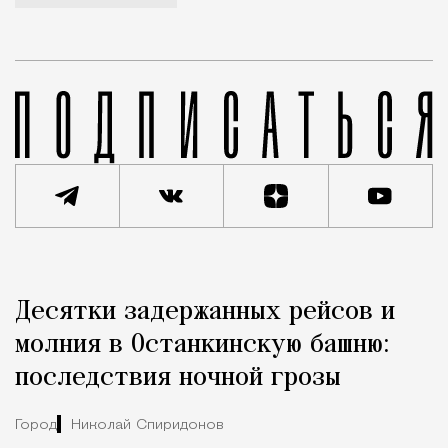
Реклама
Редакция Москвич Mag
Десятки задержанных рейсов и
Город
молния в Останкинскую башню:
последствия ночной грозы
Город
Николай Спиридонов