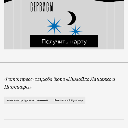
Фото: пресс-служба бюро «Цимайло Ляшенко и
Партнеры»
Напротив кинотеатра «Художественный» скоро появи
кинотеатр Художественный
Никитский бульвар