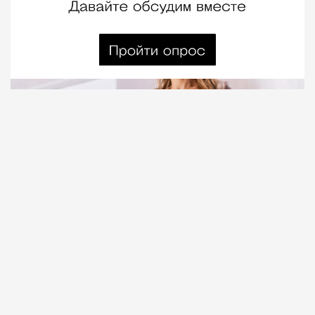
07.08.2026
4 мин. чтения
В первой же сцене своего нового фильма Грегг
Араки цитирует одну из лучших картин о
славе и Голливуде — «Бульвар Сансет» Билли
Уайлдера. В бассейне лицом вниз лежит
художница Эрика Трейси (Оливия Уайлд играет