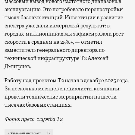
массовый вывод нового частотного диапазона в
эксплуатацию. Это потребовало перенастройки
тысяч базовых станций. Инвестиции в развитие
спектра уже дали измеримый результат: в
городах-миллионниках мы зафиксировали рост
скорости в среднем на 25%», — отметил
заместитель генерального директора по
технической инфраструктуре Т2 Алексей
Дмитриев.
Работу над проектом Т2 начал в декабре 2025 года.
За несколько месяцев специалисты компании
провели технические мероприятия на шести
тысячах базовых станциях.
Фото: пресс-служба Т2
Мобильный оператор Т2 завершил работы по увеличе
мобильный интернет
Т2