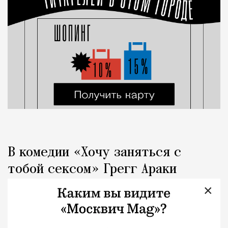
В комедии «Хочу заняться с
тобой сексом» Грегг Араки
спрашивает, почему все такие
×
серьезные
Кино
Геннадий Устиян