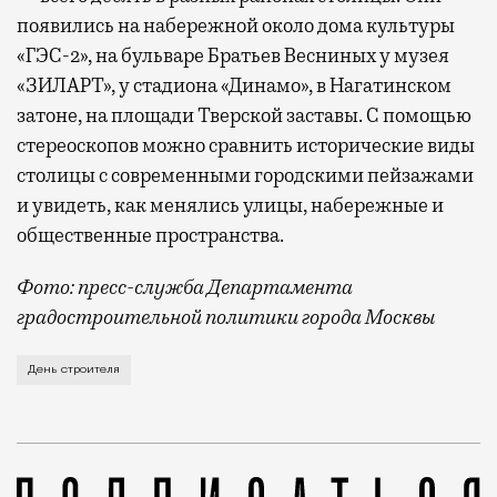
появились на набережной около дома культуры
«ГЭС-2», на бульваре Братьев Весниных у музея
«ЗИЛАРТ», у стадиона «Динамо», в Нагатинском
затоне, на площади Тверской заставы. С помощью
стереоскопов можно сравнить исторические виды
столицы с современными городскими пейзажами
и увидеть, как менялись улицы, набережные и
общественные пространства.
Фото: пресс-служба Департамента
градостроительной политики города Москвы
В этом году профессиональный праздник День строи
День строителя