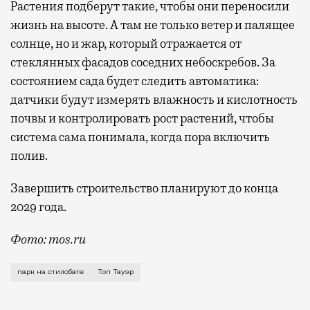
Растения подберут такие, чтобы они переносили
жизнь на высоте. А там не только ветер и палящее
солнце, но и жар, который отражается от
стеклянных фасадов соседних небоскребов. За
состоянием сада будет следить автоматика:
датчики будут измерять влажность и кислотность
почвы и контролировать рост растений, чтобы
система сама понимала, когда пора включить
полив.
Завершить строительство планируют до конца
2029 года.
Фото: mos.ru
В «Сити» скоро станет чуть меньше стекла и чуть б
парк на стилобате
Топ Тауэр