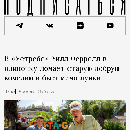
Реклама
Редакция Москвич Mag
В «Ястребе» Уилл Феррелл в
Город
одиночку ломает старую добрую
комедию и бьет мимо лунки
Кино
Ярослав Забалуев