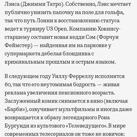
Лэнса (Джимми Татро). Собственно, Лэнс мечтает
публично унизить папочку на поле для гольфа,
так что путь Лонни к восстановлению статуса
ведет к турниру US Open. Компанию Хокинсу-
старшему составит новая кедди Сэм (Форчун
Феймстер) — найденная им на парковке у
супермаркета дебелая блондинка с
криминальным прошлым и острым языком.
В следующем году Уиллу Ферреллу исполнится
60, так что его неутомимая бодрость — живая
реклама увеличения пенсионного возраста.
Заслуженный комик снимается в кино (включая
«Барби»), озвучивает мультфильмы и иногда даже
возвращается к образу легендарного Рона
Бургунди из культового «Телеведущего». В мире
современных телесериалов он тоже не новичок: