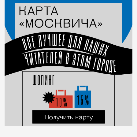
Город