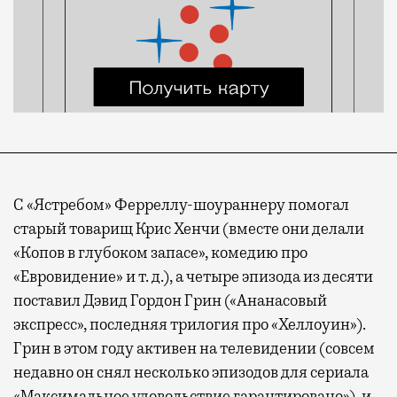
С «Ястребом» Ферреллу-шоураннеру помогал
старый товарищ Крис Хенчи (вместе они делали
«Копов в глубоком запасе», комедию про
«Евровидение» и т. д.), а четыре эпизода из десяти
поставил Дэвид Гордон Грин («Ананасовый
экспресс», последняя трилогия про «Хеллоуин»).
Грин в этом году активен на телевидении (совсем
недавно он снял несколько эпизодов для сериала
«Максимальное удовольствие гарантировано»), и