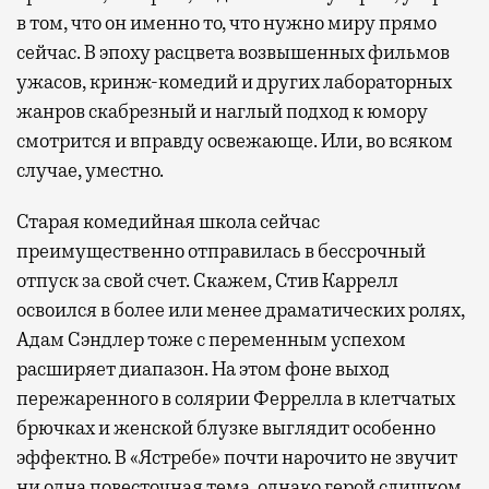
в том, что он именно то, что нужно миру прямо
сейчас. В эпоху расцвета возвышенных фильмов
ужасов, кринж-комедий и других лабораторных
жанров скабрезный и наглый подход к юмору
смотрится и вправду освежающе. Или, во всяком
случае, уместно.
Старая комедийная школа сейчас
преимущественно отправилась в бессрочный
отпуск за свой счет. Скажем, Стив Каррелл
освоился в более или менее драматических ролях,
Адам Сэндлер тоже с переменным успехом
расширяет диапазон. На этом фоне выход
пережаренного в солярии Феррелла в клетчатых
брючках и женской блузке выглядит особенно
эффектно. В «Ястребе» почти нарочито не звучит
ни одна повесточная тема, однако герой слишком