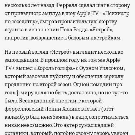
несколько лет назад Феррелл сделал шаг в сторону
от привычного амплуа в шоу Apple TV+ «Психиатр
по соседству», сыграв пронзительную жертву
жулика в исполнении Пола Радда. «Ястреб»,
напротив, возвращение к базовым настройкам.
На первый взгляд «Ястреб» выглядит несколько
запоздавшим. В прошлом году на том же Apple
TV+ вышел «Король гольфа» с Оуэном Уилсоном,
который завоевал публику и обеспечил сериалу
продление на второй сезон. Одной комедии про
гольф миру должно быть достаточно, но не тут-то
было. Беспардонной энергии, с которой
феррелловский Лонни Хокинс влетает (этот
каламбур был неизбежен) в кадр, сопротивляться
никак невозможно. Это актер сумасшедшей
органики, который, подобно своему герою, уверен