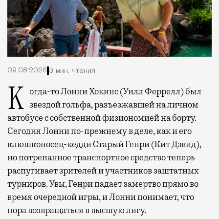
09.08.2026
3 мин. чтения
Когда-то Лонни Хокинс (Уилл Феррелл) был
звездой гольфа, разъезжавшей на личном
автобусе с собственной физиономией на борту.
Сегодня Лонни по-прежнему в деле, как и его
клюшконосец-кедди Старый Генри (Кит Дэвид),
но потрепанное транспортное средство теперь
распугивает зрителей и участников заштатных
турниров. Увы, Генри падает замертво прямо во
время очередной игры, и Лонни понимает, что
пора возвращаться в высшую лигу.