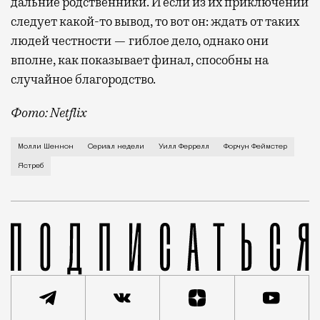
дальние родственники. И если из их приключений
следует какой-то вывод, то вот он: ждать от таких
людей честности — гиблое дело, однако они
вполне, как показывает финал, способны на
случайное благородство.
Фото: Netflix
Когда-то Лонни Хокинс (Уилл Феррелл) был звездой 
Молли Шеннон
Сериал недели
Уилл Феррелл
Форчун Феймстер
Ястреб