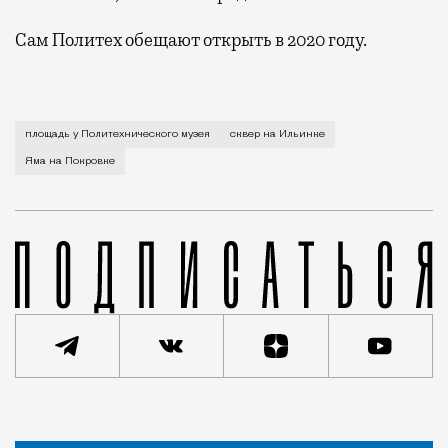
Сам Политех обещают открыть в 2020 году.
Не с первого раза удалось определить, что же откр
площадь у Политехнического музея
сквер на Ильинке
Яма на Покровке
Статья
Редакция Москвич Mag