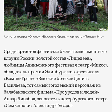
Артисты театра «Около», «Высокие братья», оркестр «Пакава Ить»
Среди артистов фестиваля были самые именитые
клоуны России: золотой состав «Лицедеев»,
любимцы Авиньонского фестиваля театр «Микос»,
обладатель премии Эдинбургского фестиваля
«Комик-Трест», «Высокие братья» Дениса
Васильева, тот самый гоголевский персонаж из
балабановского фильма «Про уродов и людей»
Анвар Либабов, основатель петербургского театра
«Семьянюки» Александр Гусаров.