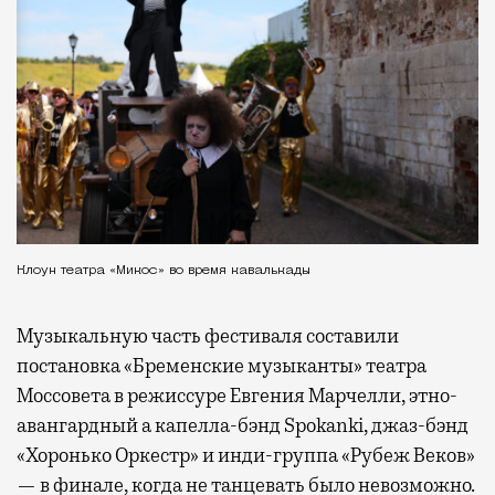
Клоун театра «Микос» во время кавалькады
Музыкальную часть фестиваля составили
постановка «Бременские музыканты» театра
Моссовета в режиссуре Евгения Марчелли, этно-
авангардный а капелла-бэнд Spokanki, джаз-бэнд
«Хоронько Оркестр» и инди-группа «Рубеж Веков»
— в финале, когда не танцевать было невозможно.