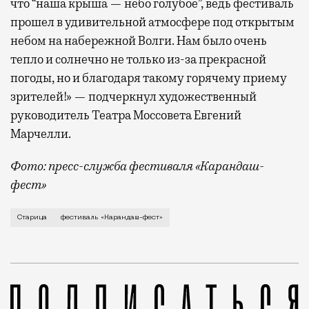
что “наша крыша — небо голубое”, ведь фестиваль
прошел в удивительной атмосфере под открытым
небом на набережной Волги. Нам было очень
тепло и солнечно не только из-за прекрасной
погоды, но и благодаря такому горячему приему
зрителей!» — подчеркнул художественный
руководитель Театра Моссовета Евгений
Марчелли.
Фото: пресс-служба фестиваля «Карандаш-
фест»
В минувший уикенд маленькая Старица в Тверской об
Старица
фестиваль «Карандаш-фест»