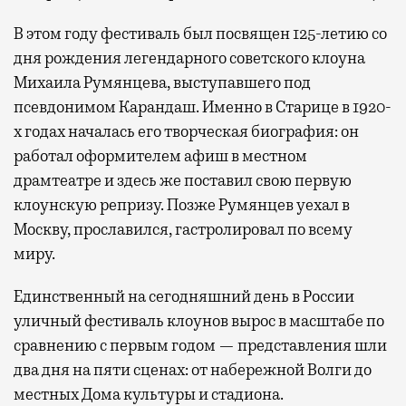
В этом году фестиваль был посвящен 125-летию со
дня рождения легендарного советского клоуна
Михаила Румянцева, выступавшего под
псевдонимом Карандаш. Именно в Старице в 1920-
х годах началась его творческая биография: он
работал оформителем афиш в местном
драмтеатре и здесь же поставил свою первую
клоунскую репризу. Позже Румянцев уехал в
Москву, прославился, гастролировал по всему
миру.
Единственный на сегодняшний день в России
уличный фестиваль клоунов вырос в масштабе по
сравнению с первым годом — представления шли
два дня на пяти сценах: от набережной Волги до
местных Дома культуры и стадиона.