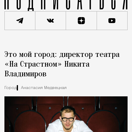
Реклама
Редакция Москвич Mag
Это мой город: директор театра
Город
«На Страстном» Никита
Владимиров
Город
Анастасия Медвецкая