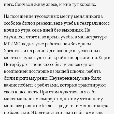
него. Сейчас я живу здесь, и мне тут хорошо.
На посещение тусовочных мест у меня никогда
особо не было времени, ведь учеба в театральном с
ночи до утра, семь дней без выходных. Не
случилось этого и во время учебы в магистратуре
МГИМО, ведь я уже работал на «Вечернем
Урганте» и на радио. Да и вообще в тусовочных
местах я чувствую себя крайне неорганично. Еще в
Петербурге в поисках себя я увлекся одной
компанией постарше из нашей школы, ребята
были пригламурены. Неуверенному мне было
важно побыть с ребятами, которые транслируют
свою классность. При этом чувствовал я себя
максимально некомфортно, потому что денег у
меня все равно не было — родители меня никогда
не баловали. Я болтался за этими ребятами как