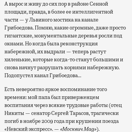
А вырос и живу до сих пор в районе Сенной
площади, правда, в более ее интеллигентной
части — у Львиного мостика на канале
Грибоедова. Помню, какие огромные, даже просто
гигантские, монументальные деревья росли под
окнами. Но когда была реконструкция
набережной, их выдрали — теперь растут
хиленькие, которые когда-то станут большими и
снова начнут разрушать корнями набережную.
Подопустел канал Грибоедова…
Есть невероятно яркое воспоминание того
времени: мой папа был приверженцем
воспитания через всякие трудовые работы (отец
Никиты — сенатор Сергей Тарасов, трагически
погиб в ноябре 2009 года при крушении поезда
«Невский экспресс». —
«Москвич Mag»
).