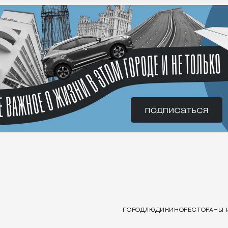
ГОРОД
ЛЮДИ
КИНО
РЕСТОРАНЫ 