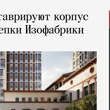
таврируют корпус
епки Изофабрики