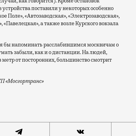
лучай, как говорится). Кроме остановок
в устройства поставили у некоторых особенно
е Поле», «Автозаводская», «Электрозаводская»,
 «Павелецкая», а также возле Курского вокзала
тя бы напоминать расслабившимся москвичам о
умать забыли, как и о дистанции. На людей,
в метр от посторонних, большинство смотрит
УП «Мосгортранс»
зеры добрались и до остановок наземного общественно