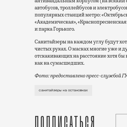
антивандальным корпусом (на всякий с
автобусов, троллейбусов и электробусо
популярных станций метро: «Октябрьско
«Академическая», «Краснопресненская»,
и парка Горького.
Санитайзеры на каждом углу будут хо
чистых руках. О масках многие уже и д
отскакивающих на расстояние хотя бы 
как на сумасшедших.
Фото: предоставлено пресс-службой Г
Когда эпидемия пошла на спад, санитай
санитайзеры на остановках
Подписаться