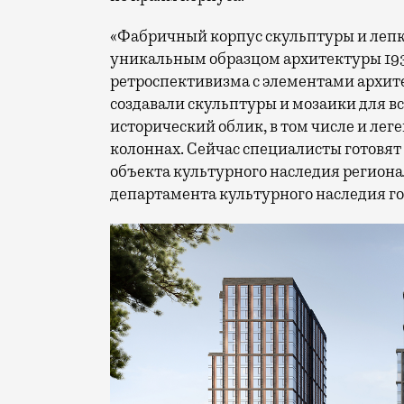
«Фабричный корпус скульптуры и лепк
уникальным образцом архитектуры 193
ретроспективизма с элементами архит
создавали скульптуры и мозаики для в
исторический облик, в том числе и ле
колоннах. Сейчас специалисты готовя
объекта культурного наследия региона
департамента культурного наследия г