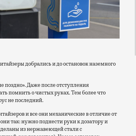
не поздно». Даже после отступления
ть помнить о чистых руках. Тем более что
рус не последний.
нитайзеров и все они механические в отличие от
 они так: нужно поднести руки к дозатору и
сделаны из нержавеющей стали с