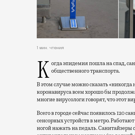
1 мин. чтения
Когда эпидемия пошла на спад, санитайзеры добрались и до остановок наземного
общественного транспорта.
В этом случае можно сказать «никогда 
коронавируса всем хорошо бы продолжа
многие вирусологи говорят, что этот ви
Всего в городе сейчас появилось 120 са
сенсорных устройств в метро. Работают
ногой нажать на педаль. Санитайзеры 