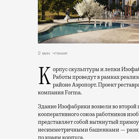
2 мин. чтения
Корпус скульптуры и лепки Изофабрики на Часовой улицы отреставрируют.
Работы проведут в рамках реализ
районе Аэропорт. Проект реставр
компания Forma.
Здание Изофабрики возвели во второй п
кооперативного союза работников изоб
представляет собой вытянутый прямоу
несимметричными башенками — разны
по краям корпуса.