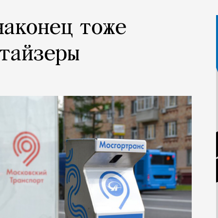
наконец тоже
итайзеры