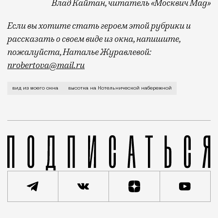
Влад Кайтан, читатель «Москвич Mag»
Если вы хотите стать героем этой рубрики и
рассказать о своем виде из окна, напишите,
пожалуйста, Наталье Журавлевой:
nrobertova@mail.ru
Тридцать первый этаж. 176 метров над уровнем Моск
вид из моего окна
высотка на Котельнической набережной