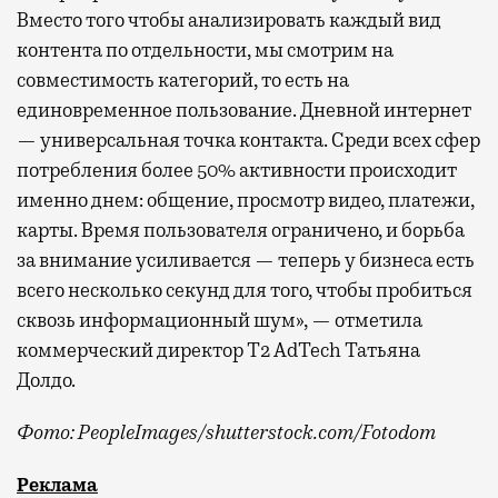
Вместо того чтобы анализировать каждый вид
контента по отдельности, мы смотрим на
совместимость категорий, то есть на
единовременное пользование. Дневной интернет
— универсальная точка контакта. Среди всех сфер
потребления более 50% активности происходит
именно днем: общение, просмотр видео, платежи,
карты. Время пользователя ограничено, и борьба
за внимание усиливается — теперь у бизнеса есть
всего несколько секунд для того, чтобы пробиться
сквозь информационный шум», — отметила
коммерческий директор Т2 AdTech Татьяна
Долдо.
Фото: PeopleImages/shutterstock.com/Fotodom
Мобильный оператор Т2 изучил модели интернет-потр
Реклама