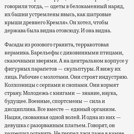
говорили тогда, — одеты в белокаменный наряд,
их башни устремлены ввысь, как шатровые
крыши древнего Кремля». Он хотел, чтобы
держава была видна отовсюду. И она видна.
Фасады из розового гранита, терракотовая
керамика. Барельефы с диковинными птицами,
сказочными зверями. А на центральном корпусе у
фигурных парапетов — скульптуры. Я вижу их
лица. Рабочие с молотами. Они строят индустрию.
Колхозницы с серпами и снопами. Они кормят
страну. Молодежь с книгами — знание, наука,
будущее. Военные, спортсмены — сила и
дисциплина. Все вместе — единый организм.
Нация, скованная одной волей. И одна из них —
девушка с разорванным платьем. Говорят, он
разрешил оставить. Не терпел лжи даже в камне.