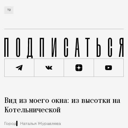
Т2
Реклама
Редакция Москвич Mag
Вид из моего окна: из высотки на
Город
Котельнической
Город
Наталья Журавлева