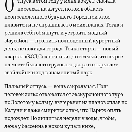
Отпуск в этом году у меня кочует: сначала
переехал на август, потом в область
неопределенного будущего. Город при этом
плавится и не спрашивает о моих планах. Тогда я
решила себя обмануть и устроить модный
staycation — прожить полноценный курортный
день, не покидая города. Точка старта — новый
квартал
«КОД Сокольники»
, тот самый, что вырос
на месте бывшего грузового двора и открывает
свой тайный ход в знаменитый парк.
Пляжный отпуск — вещь сакральная. Наш
человек легко откажется от экскурсионного тура
по Золотому кольцу, вычеркнет из планов сплав по
Катуни и даже смирится с тем, что Париж опять
подождет. Но лишиться недели у воды, чтобы,
лежа у бассейна в новом купальнике,