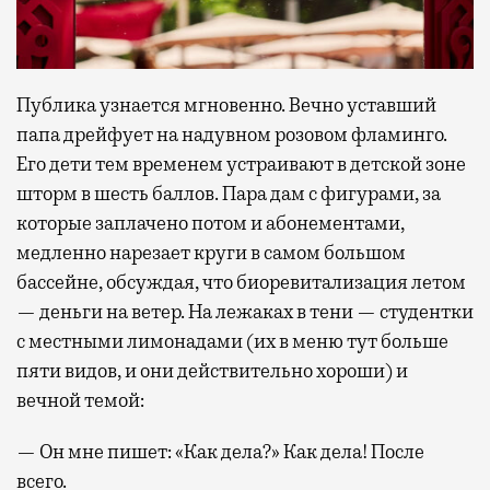
Публика узнается мгновенно. Вечно уставший
папа дрейфует на надувном розовом фламинго.
Его дети тем временем устраивают в детской зоне
шторм в шесть баллов. Пара дам с фигурами, за
которые заплачено потом и абонементами,
медленно нарезает круги в самом большом
бассейне, обсуждая, что биоревитализация летом
— деньги на ветер. На лежаках в тени — студентки
с местными лимонадами (их в меню тут больше
пяти видов, и они действительно хороши) и
вечной темой:
— Он мне пишет: «Как дела?» Как дела! После
всего.