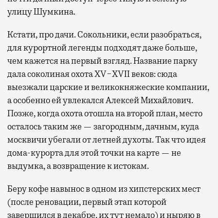
улицу Шумкина.
Кстати, про дачи. Сокольники, если разобраться,
для курортной легенды подходят даже больше,
чем кажется на первый взгляд. Название парку
дала соколиная охота XV−XVII веков: сюда
выезжали царские и великокняжеские компании,
а особенно ей увлекался Алексей Михайлович.
Позже, когда охота отошла на второй план, место
осталось таким же — загородным, дачным, куда
москвичи убегали от летней духоты. Так что идея
дома-курорта для этой точки на карте — не
выдумка, а возвращение к истокам.
Беру кофе навынос в одном из хипстерских мест
(после реновации, первый этап которой
завершился в декабре, их тут немало) и ныряю в