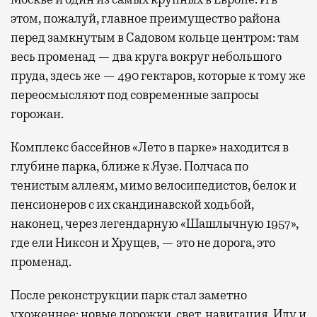
этом, пожалуй, главное преимущество района
перед замкнутым в Садовом кольце центром: там
весь променад — два круга вокруг небольшого
пруда, здесь же — 490 гектаров, которые к тому же
переосмысляют под современные запросы
горожан.
Комплекс бассейнов «Лето в парке» находится в
глубине парка, ближе к Яузе. Полчаса по
тенистым аллеям, мимо велосипедистов, белок и
пенсионеров с их скандинавской ходьбой,
наконец, через легендарную «Шашлычную 1957»,
где ели Никсон и Хрущев, — это не дорога, это
променад.
После реконструкции парк стал заметно
ухоженнее: новые дорожки, свет, навигация. Иду и