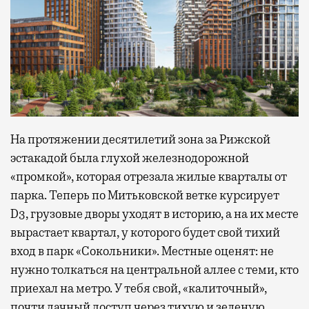
На протяжении десятилетий зона за Рижской
эстакадой была глухой железнодорожной
«промкой», которая отрезала жилые кварталы от
парка. Теперь по Митьковской ветке курсирует
D3, грузовые дворы уходят в историю, а на их месте
вырастает квартал, у которого будет свой тихий
вход в парк «Сокольники». Местные оценят: не
нужно толкаться на центральной аллее с теми, кто
приехал на метро. У тебя свой, «калиточный»,
почти дачный доступ через тихую и зеленую