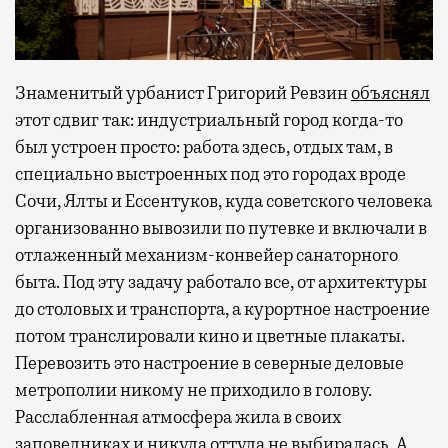
Знаменитый урбанист Григорий Ревзин
объяснял
этот сдвиг так: индустриальный город когда-то
был устроен просто: работа здесь, отдых там, в
специально выстроенных под это городах вроде
Сочи, Ялты и Ессентуков, куда советского человека
организованно вывозили по путевке и включали в
отлаженный механизм-конвейер санаторного
быта. Под эту задачу работало все, от архитектуры
до столовых и транспорта, а курортное настроение
потом транслировали кино и цветные плакаты.
Перевозить это настроение в северные деловые
метрополии никому не приходило в голову.
Расслабленная атмосфера жила в своих
заповедниках и никуда оттуда не выбиралась. А