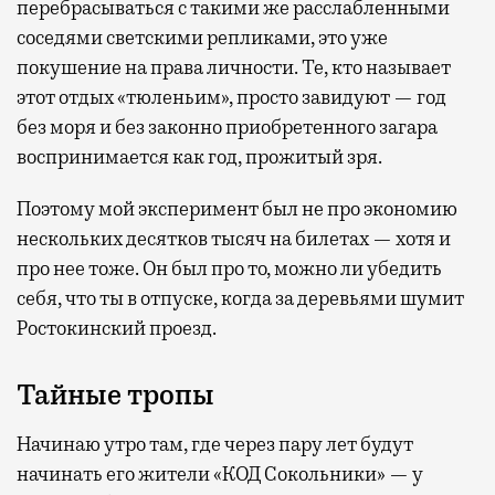
перебрасываться с такими же расслабленными
соседями светскими репликами, это уже
покушение на права личности. Те, кто называет
этот отдых «тюленьим», просто завидуют — год
без моря и без законно приобретенного загара
воспринимается как год, прожитый зря.
Поэтому мой эксперимент был не про экономию
нескольких десятков тысяч на билетах — хотя и
про нее тоже. Он был про то, можно ли убедить
себя, что ты в отпуске, когда за деревьями шумит
Ростокинский проезд.
Тайные тропы
Начинаю утро там, где через пару лет будут
начинать его жители «КОД Сокольники» — у