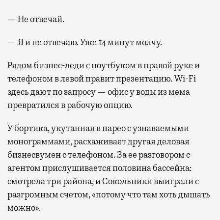
— Не отвечай.
— Я и не отвечаю. Уже 14 минут молчу.
Рядом бизнес-леди с ноутбуком в правой руке и
телефоном в левой правит презентацию. Wi-Fi
здесь дают по запросу — офис у воды из мема
превратился в рабочую опцию.
У бортика, укутанная в парео с узнаваемыми
монограммами, расхаживает другая деловая
бизнесвумен с телефоном. За ее разговором с
агентом прислушивается половина бассейна:
смотрела три района, и Сокольники выиграли с
разгромным счетом, «потому что там хоть дышать
можно».