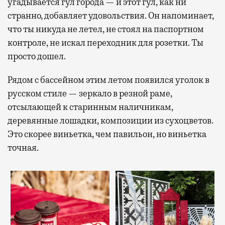
угадывается гул города — и этот гул, как ни
странно, добавляет удовольствия. Он напоминает,
что ты никуда не летел, не стоял на паспортном
контроле, не искал переходник для розетки. Ты
просто дошел.
Рядом с бассейном этим летом появился уголок в
русском стиле — зеркало в резной раме,
отсылающей к старинным наличникам,
деревянные лошадки, композиции из сухоцветов.
Это скорее виньетка, чем павильон, но виньетка
точная.