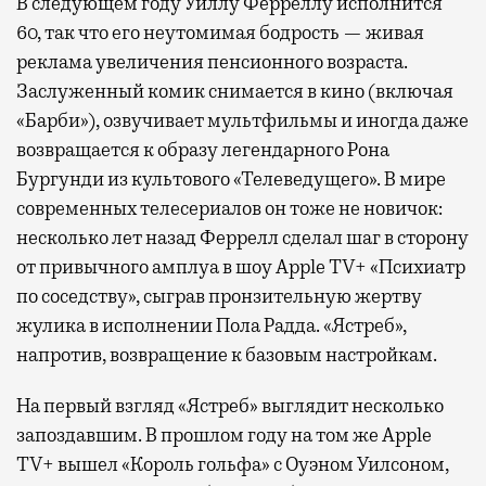
В следующем году Уиллу Ферреллу исполнится
60, так что его неутомимая бодрость — живая
реклама увеличения пенсионного возраста.
Заслуженный комик снимается в кино (включая
«Барби»), озвучивает мультфильмы и иногда даже
возвращается к образу легендарного Рона
Бургунди из культового «Телеведущего». В мире
современных телесериалов он тоже не новичок:
несколько лет назад Феррелл сделал шаг в сторону
от привычного амплуа в шоу Apple TV+ «Психиатр
по соседству», сыграв пронзительную жертву
жулика в исполнении Пола Радда. «Ястреб»,
напротив, возвращение к базовым настройкам.
На первый взгляд «Ястреб» выглядит несколько
запоздавшим. В прошлом году на том же Apple
TV+ вышел «Король гольфа» с Оуэном Уилсоном,