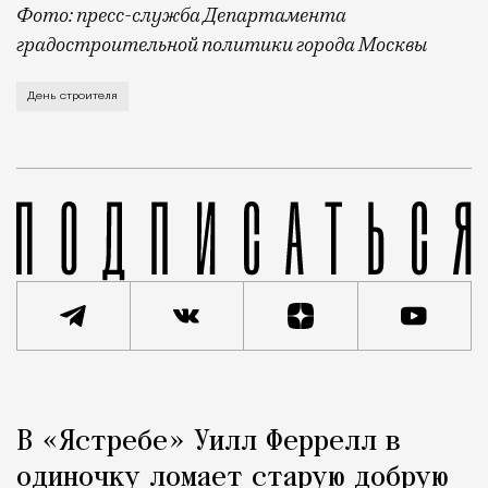
Фото: пресс-служба Департамента
градостроительной политики города Москвы
В этом году профессиональный праздник День строи
День строителя
Реклама
Редакция Москвич Mag
В «Ястребе» Уилл Феррелл в
Город
одиночку ломает старую добрую