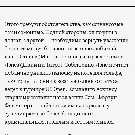
Этого требуют обстоятельства, как финансовые,
так и семейные. С одной стороны, он по уши в
долгах, с другой — необходимо вернуть уважение
без пяти минут бывшей, но все еще любимой
жены Стейси (Молли Шеннон) и взрослого сына
Лэнса (Джимми Татро). Собственно, Лэнс мечтает
публично унизить папочку на поле для гольфа,
так что путь Лонни к восстановлению статуса
ведет к турниру US Open. Компанию Хокинсу-
старшему составит новая кедди Сэм (Форчун
Феймстер) — найденная им на парковке у
супермаркета дебелая блондинка с
криминальным прошлым и острым языком.