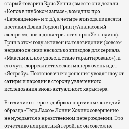
старый товарищ Крис Хенчи (вместе они делали
«Копов в глубоком запасе», комедию про
«Евровидение» и т. д.), а четыре эпизода из десяти
поставил Дэвид Гордон Грин («Ананасовый
экспресс», последняя трилогия про «Хеллоуин»).
Грин в этом году активен на телевидении (совсем
недавно он снял несколько эпизодов для сериала
«Максимальное удовольствие гарантировано»), и
его чуть сюрреалистическая манера очень идет
«Ястребу». Постановочные решения уводят шоу от
сатиры и пародии в сторону увлеченного
исследования вновь актуального характера.
В отличие от героев добрых спортивных комедий
образца «Теда Лассо» Лонни Хокинс совершенно
не нуждается в нравственном перерождении. Это
отчетливо неприятный герой, но он совсем не