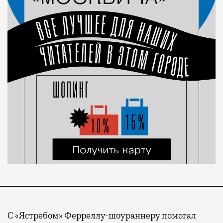
С «Ястребом» Ферреллу-шоураннеру помогал