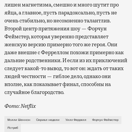
лишен магнетизма, смешно и много шутит про
яйца, а главное, пусть парадоксально, пусть не
очень стабильно, но несомненно талантлив.
Второй центр притяжения шоу — Форчун
Феймстер, которая уверенно представляет
женскую версию примерно того же героя. Они
даже внешне с Ферреллом похожи примерно как
дальние родственники. И если из их приключений
следует какой-то вывод, то вот он: ждать от таких
людей честности — гиблое дело, однако они
вполне, как показывает финал, способны на
случайное благородство.
Фото: Netflix
Когда-то Лонни Хокинс (Уилл Феррелл) был звездой 
Молли Шеннон
Сериал недели
Уилл Феррелл
Форчун Феймстер
Ястреб