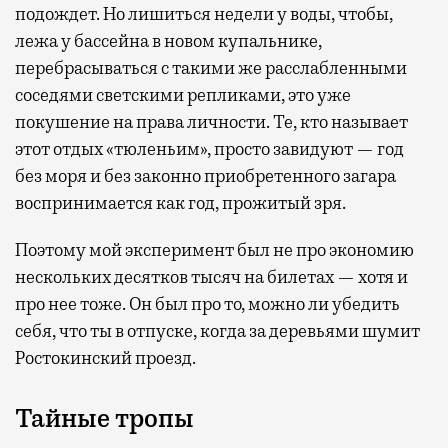
подождет. Но лишиться недели у воды, чтобы,
лежа у бассейна в новом купальнике,
перебрасываться с такими же расслабленными
соседями светскими репликами, это уже
покушение на права личности. Те, кто называет
этот отдых «тюленьим», просто завидуют — год
без моря и без законно приобретенного загара
воспринимается как год, прожитый зря.
Поэтому мой эксперимент был не про экономию
нескольких десятков тысяч на билетах — хотя и
про нее тоже. Он был про то, можно ли убедить
себя, что ты в отпуске, когда за деревьями шумит
Ростокинский проезд.
Тайные тропы