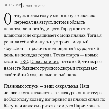
31.07.2026
9 мин. чтения
Отпуск в этом году у меня кочует: сначала
переехал на август, потом в область
неопределенного будущего. Город при этом
плавится и не спрашивает о моих планах. Тогда я
решила себя обмануть и устроить модный
staycation — прожить полноценный курортный
день, не покидая города. Точка старта — новый
квартал
«КОД Сокольники»
, тот самый, что вырос
на месте бывшего грузового двора и открывает
свой тайный ход в знаменитый парк.
Пляжный отпуск — вещь сакральная. Наш
человек легко откажется от экскурсионного тура
по Золотому кольцу, вычеркнет из планов сплав по
Катуни и даже смирится с тем, что Париж опять