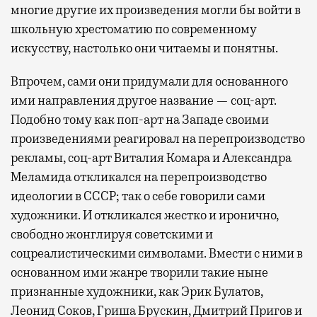
многие другие их произведения могли бы войти в
школьную хрестоматию по современному
искусству, настолько они читаемы и понятны.
Впрочем, сами они придумали для основанного
ими направления другое название — соц-арт.
Подобно тому как поп-арт на Западе своими
произведениями реагировал на перепроизводство
рекламы, соц-арт Виталия Комара и Александра
Меламида откликался на перепроизводство
идеологии в СССР; так о себе говорили сами
художники. И откликался жестко и иронично,
свободно жонглируя советскими и
соцреалистическими символами. Вмести с ними в
основанном ими жанре творили такие ныне
признанные художники, как Эрик Булатов,
Леонид Соков, Гриша Брускин, Дмитрий Пригов и