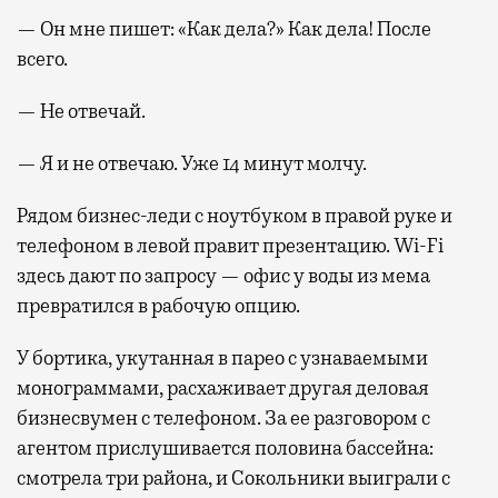
— Он мне пишет: «Как дела?» Как дела! После
всего.
— Не отвечай.
— Я и не отвечаю. Уже 14 минут молчу.
Рядом бизнес-леди с ноутбуком в правой руке и
телефоном в левой правит презентацию. Wi-Fi
здесь дают по запросу — офис у воды из мема
превратился в рабочую опцию.
У бортика, укутанная в парео с узнаваемыми
монограммами, расхаживает другая деловая
бизнесвумен с телефоном. За ее разговором с
агентом прислушивается половина бассейна:
смотрела три района, и Сокольники выиграли с