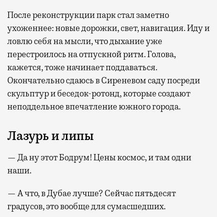
После реконструкции парк стал заметно
ухоженнее: новые дорожки, свет, навигация. Иду и
ловлю себя на мысли, что дыхание уже
перестроилось на отпускной ритм. Голова,
кажется, тоже начинает поддаваться.
Окончательно сдаюсь в Сиреневом саду посреди
скульптур и беседок-ротонд, которые создают
неподдельное впечатление южного города.
Лазурь и липы
— Да ну этот Бодрум! Цены космос, и там одни
наши.
— А что, в Дубае лучше? Сейчас пятьдесят
градусов, это вообще для сумасшедших.