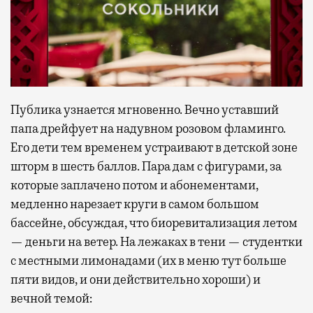
Публика узнается мгновенно. Вечно уставший
папа дрейфует на надувном розовом фламинго.
Его дети тем временем устраивают в детской зоне
шторм в шесть баллов. Пара дам с фигурами, за
которые заплачено потом и абонементами,
медленно нарезает круги в самом большом
бассейне, обсуждая, что биоревитализация летом
— деньги на ветер. На лежаках в тени — студентки
с местными лимонадами (их в меню тут больше
пяти видов, и они действительно хороши) и
вечной темой: