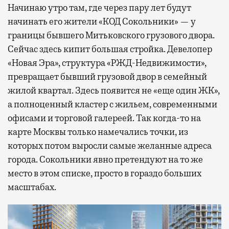
Начинаю утро там, где через пару лет будут
начинать его жители «КОД Сокольники» — у
границы бывшего Митьковского грузового двора.
Сейчас здесь кипит большая стройка. Девелопер
«Новая Эра», структура «РЖД-Недвижимости»,
превращает бывший грузовой двор в семейный
жилой квартал. Здесь появится не «еще один ЖК»,
а полноценный кластер с жильем, современными
офисами и торговой галереей. Так когда-то на
карте Москвы только намечались точки, из
которых потом выросли самые желанные адреса
города. Сокольники явно претендуют на то же
место в этом списке, просто в гораздо больших
масштабах.