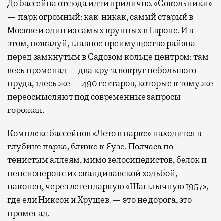
До бассейна отсюда идти прилично. «Сокольники»
— парк огромный: как-никак, самый старый в
Москве и один из самых крупных в Европе. И в
этом, пожалуй, главное преимущество района
перед замкнутым в Садовом кольце центром: там
весь променад — два круга вокруг небольшого
пруда, здесь же — 490 гектаров, которые к тому же
переосмысляют под современные запросы
горожан.
Комплекс бассейнов «Лето в парке» находится в
глубине парка, ближе к Яузе. Полчаса по
тенистым аллеям, мимо велосипедистов, белок и
пенсионеров с их скандинавской ходьбой,
наконец, через легендарную «Шашлычную 1957»,
где ели Никсон и Хрущев, — это не дорога, это
променад.