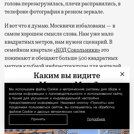
голова перезагрузилась, плечи расправились, в
телефоне фотография в резном зеркале.
И вот что я думаю. Москвичи избалованы — в
самом хорошем смысле слова. Нам уже мало
квадратных метров, нам нужен сценарий. В
семейном квартале
«КОД Сокольники»
это
понимают и обещают больше 500 квадратных
метров клубной инфраструктуры для жителей
×
дома — коворкинг, общественную гостиную,
фитнес-студию, многофункциональное арт-
пространство и двухуровневую «игровую» для
Мы используем файлы Сookie и метрические системы для сбора и
Уведомление 
анализа информации о производительности и использовании сайта,
детей. А снаружи, через свой тихий вход, будет
а также для улучшения и индивидуальной настройки
предоставления информации. Нажимая кнопку «Принять» или
легендарный парк со всем его курортным
продолжая пользоваться сайтом, вы соглашаетесь на обработку
файлов Cookie и данных метрических систем.
хозяйством.
Принять
Подробнее