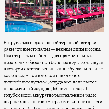
Вокруг атмосфера хорошей турецкой пятерки,
разве что вместо пальм — вековые липы и сосны.
Под открытым небом — два прямоугольных
просторных бассейна и большое круглое джакузи,
в котором светская жизнь кипит буквально, плюс
кафе в закрытом высоком павильоне с
диджейским пультом, откуда весь день льется
ненавязчивый лаундж. Добавьте сюда рябь
голубой воды, аккуратно расставленные ряды
широких шезлонгов с матрасами винного цвета и
надписью «КОД» на каждом, и получите вайб