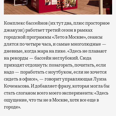
Комплекс бассейнов (их тут два, плюс просторное
джакузи) работает третий сезон в рамках
городской программы «Лето в Москве», сеансы
длятся по четыре часа, и самые многолюдные —
дневные, когда жара на пике. «Здесь не плавают
на рекорды — бассейн неглубокий. Сюда
приходят отдохнуть: позагорать, почитать, если
надо — поработать с ноутбуком, если не хочется
сидеть в офисе», — говорит управляющая Луиза
Кочемасова. И добавляет фразу, которая могла бы
стать слоганом всего моего эксперимента: «Здесь
ощущение, что ты не в Москве, хотя все еще в
городе».