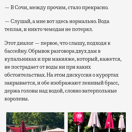
— В Сочи, между прочим, стало прекрасно.
— Слушай, а мне вот здесь нормально. Вода
теплая, и никто чемодан не потерял.
Этот диалог — первое, что слышу, подходя к
бассейну. Обрывок разговора двух дам в
купальниках и при макияже, который, кажется,
не пострадает от воды ни при каких
обстоятельствах. На этом дискуссия о курортах
закрывается, и обе изображают ленивый брасс,
держа головы над водой, словно ватерпольные
королевы.