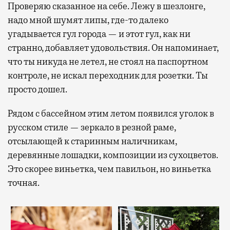
Проверяю сказанное на себе. Лежу в шезлонге,
надо мной шумят липы, где-то далеко
угадывается гул города — и этот гул, как ни
странно, добавляет удовольствия. Он напоминает,
что ты никуда не летел, не стоял на паспортном
контроле, не искал переходник для розетки. Ты
просто дошел.
Рядом с бассейном этим летом появился уголок в
русском стиле — зеркало в резной раме,
отсылающей к старинным наличникам,
деревянные лошадки, композиции из сухоцветов.
Это скорее виньетка, чем павильон, но виньетка
точная.