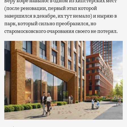
Беру кофе навынос в одном из хипстерских мест
(после реновации, первый этап которой
завершился в декабре, их тут немало) и ныряю в
парк, который сильно преобразился, но
старомосковского очарования своего не потерял.