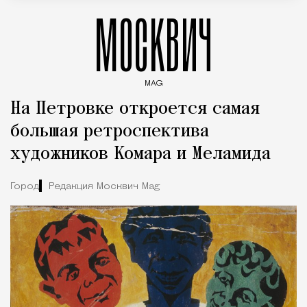
МОСКВИЧ
MAG
Введите ключевые слова для поиска статей
На Петровке откроется самая
большая ретроспектива
художников Комара и Меламида
Город
Редакция Москвич Mag