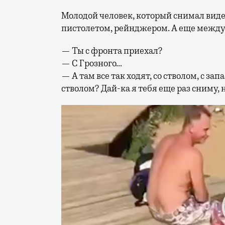
Молодой человек, который снимал виде
пистолетом, рейнджером. А еще между
— Ты с фронта приехал?
— С Грозного…
— А там все так ходят, со стволом, с за
стволом? Дай-ка я тебя еще раз сниму, 
Видеоплеер