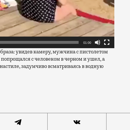
01:00
образа: увидев камеру, мужчина с пистолетом
р попрощался с человеком в черном и ушел, а
м настиле, задумчиво всматриваясь в водную
кто-то красуется голым торсом, а кто-то — пистолетом