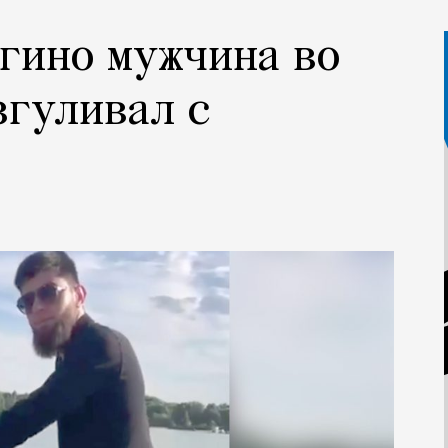
огино мужчина во
згуливал с