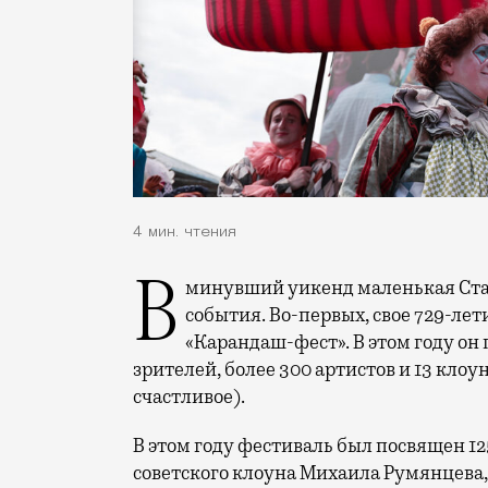
4 мин. чтения
В минувший уикенд маленькая Старица в Тверской области отметила сразу два
события. Во-первых, свое 729-ле
«Карандаш-фест». В этом году он 
зрителей, более 300 артистов и 13 клоу
счастливое).
В этом году фестиваль был посвящен 1
советского клоуна Михаила Румянцева