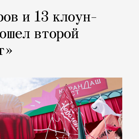
ров и 13 клоун-
рошел второй
т»