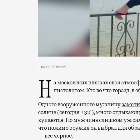
1 мин. чтения
На московских пляжах своя атмосфера: кто-то красуется голым торсом, а кто-то —
пистолетом. Кто во что горазд, в 
Одного вооруженного мужчину
замет
солнце (сегодня +32°), много отдыхающ
купаются. Но мужчина слишком уж си
что помимо оружия он выбрал для образа
— все черное.