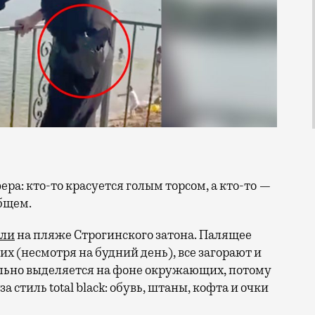
общем.
или
на пляже Строгинского затона. Палящее
их (несмотря на будний день), все загорают и
льно выделяется на фоне окружающих, потому
 стиль total black: обувь, штаны, кофта и очки