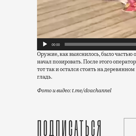
00:00
Оружие, как выяснилось, было частью 
начал позировать. После этого операто
тот так и остался стоять на деревянно
гладь.
Фото и видео: t.me/dvachannel
На московских пляжах своя атмосфера: 
Подписаться