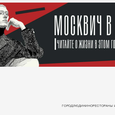
ГОРОД
ЛЮДИ
КИНО
РЕСТОРАНЫ 