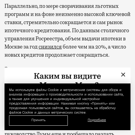
Параллельно, по мере сворачивания льготных
программ и на фоне неизменно высокой ключевой
ставки, стремительно сокращается и сам рынок
ипотечного кредитования. По данным столичного
управления Росреестра, объем выдачи ипотеки в
Москве за год
снизился
более чем на 20%, а число
новых кредитов продолжает сокращаться.
Зато ипотеку вполне могут потянуть сами
×
депутаты, если вдруг решат разжиться
московской недвижимостью в кредит. С их
Мы используем файлы Сookie и метрические системы для сбора и
Уведомление 
официальными зарплатами, которые как раз
анализа информации о производительности и использовании сайта,
а также для улучшения и индивидуальной настройки
приближаются к полумиллиону в месяц,
предоставления информации. Нажимая кнопку «Принять» или
депутаты регулярно
фигурируют
в топе
продолжая пользоваться сайтом, вы соглашаетесь на обработку
файлов Cookie и данных метрических систем.
переоцененных профессий по данным
Принять
Подробнее
соцопросов. А под занавес текущего созыва
руководство Думы еще и пообещало
раздат
ь