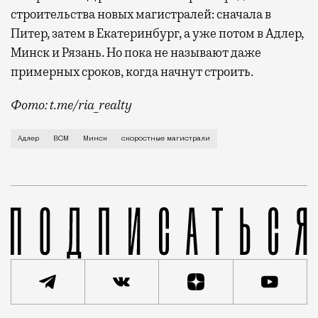
строительства новых магистралей: сначала в
Питер, затем в Екатеринбург, а уже потом в Адлер,
Минск и Рязань. Но пока не называют даже
примерных сроков, когда начнут строить.
Фото: t.me/ria_realty
Сегодня начал работу Петербургский международный 
Адлер
ВСМ
Минск
скоростные магистрали