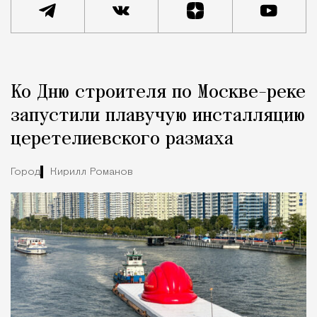
Реклама
Редакция Москвич Mag
Ко Дню строителя по Москве-реке
Город
запустили плавучую инсталляцию
церетелиевского размаха
Город
Кирилл Романов