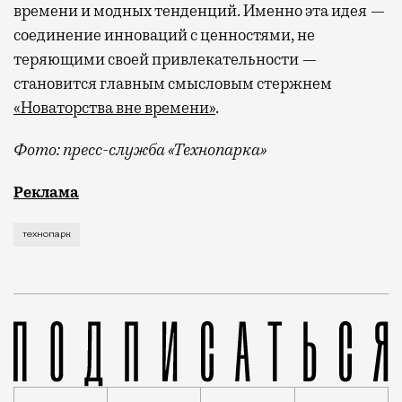
времени и модных тенденций. Именно эта идея —
соединение инноваций с ценностями, не
теряющими своей привлекательности —
становится главным смысловым стержнем
«Новаторства вне времени»
.
Фото: пресс-служба «Технопарка»
Рекламные кампании техники редко выходят за рамк
Реклама
технопарк