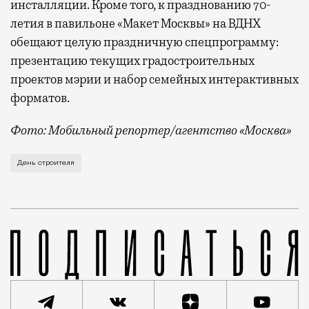
инсталляции. Кроме того, к празднованию 70-
летия в павильоне «Макет Москвы» на ВДНХ
обещают целую праздничную спецпрограмму:
презентацию текущих градостроительных
проектов мэрии и набор семейных интерактивных
форматов.
Фото: Мобильный репортер/агентство «Москва»
Это каска в фирменных цветах департамента строит
День строителя