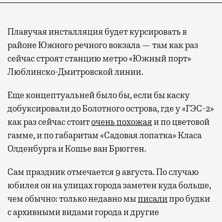
Плавучая инсталляция будет курсировать в
районе Южного речного вокзала — там как раз
сейчас строят станцию метро «Южный порт»
Люблинско-Дмитровской линии.
Еще концептуальней было бы, если бы каску
добуксировали до Болотного острова, где у «ГЭС-2»
как раз сейчас стоит
очень похожая
и по цветовой
гамме, и по габаритам «Садовая лопатка» Класа
Олденбурга и Кошье ван Брюгген.
Сам праздник отмечается 9 августа. По случаю
юбилея он на улицах города заметен куда больше,
чем обычно: только недавно мы
писали
про будки
с архивными видами города и другие