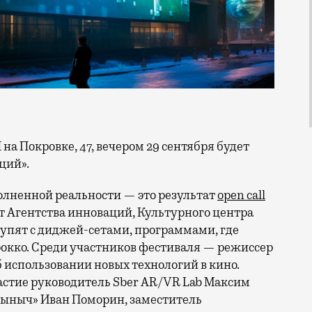
ций».
олненной реальности — это результат
open call
т Агентства инноваций, Культурного центра
тупят с диджей-сетами, программами, где
арокко. Среди участников фестиваля — режиссер
б использовании новых технологий в кино.
астие руководитель Sber AR/VR Lab Максим
рыныч» Иван Поморин, заместитель