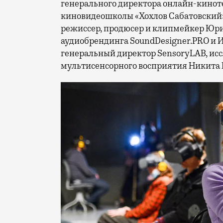
генерального директора онлайн-киноте
киновидеошколы «Хохлов Сабатовский» 
режиссер, продюсер и клипмейкер Юри
аудиобрендинга SoundDesigner.PRO и И
генеральный директор SensoryLAB, исс
мультисенсорного восприятия Никита Б