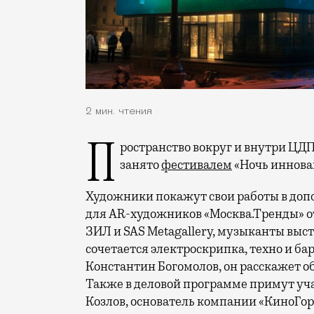
2 мин. чтения
Пространство вокруг и внутри ЦДП на Покровке, 47, вечером 29 сентября будет
занято
фестивалем
«Ночь иннова
Художники покажут свои работы в доп
для AR-художников «Москва.Тренды» о
ЗИЛ и SAS Metagallery, музыканты выс
сочетается электроскрипка, техно и б
Константин Богомолов, он расскажет о
Также в деловой программе примут уч
Козлов, основатель компании «КиноГо