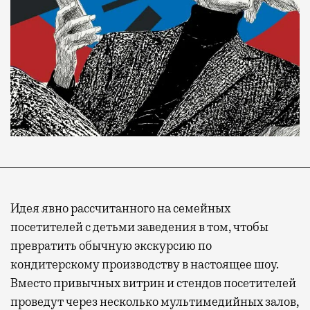
Идея явно рассчитанного на семейных
посетителей с детьми заведения в том, чтобы
Современный путешественник часто берет
превратить обычную экскурсию по
с собой не только чемодан, но и ноутбук.
кондитерскому производству в настоящее шоу.
А ожидание рейса все чаще превращается
Вместо привычных витрин и стендов посетителей
не в потерянное время, а в возможность
проведут через несколько мультимедийных залов,
спокойно закончить дела или спланировать