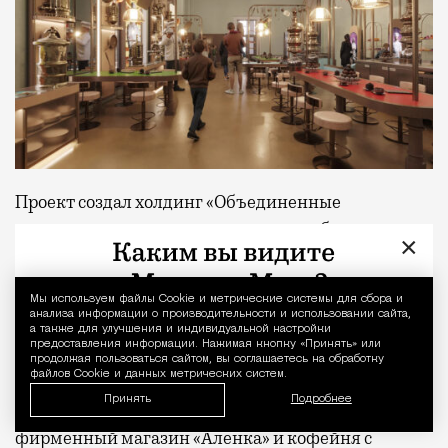
1000 бизнес-залов по всему миру.
Проект создал холдинг «Объединенные
кондитеры», которому принадлежат бренды
×
«Красный Октябрь», «Рот Фронт» и «Бабаевский».
Поэтому отдельная часть экспозиции будет
Мы используем файлы Сookie и метрические системы для сбора и
Уведомление 
посвящена самым известным советским и
анализа информации о производительности и использовании сайта,
а также для улучшения и индивидуальной настройки
российским сладостям — тем самым, которые
предоставления информации. Нажимая кнопку «Принять» или
многие помнят с детства.
продолжая пользоваться сайтом, вы соглашаетесь на обработку
файлов Cookie и данных метрических систем.
Принять
Подробнее
Помимо музея в павильоне заработают
фирменный магазин «Аленка» и кофейня с