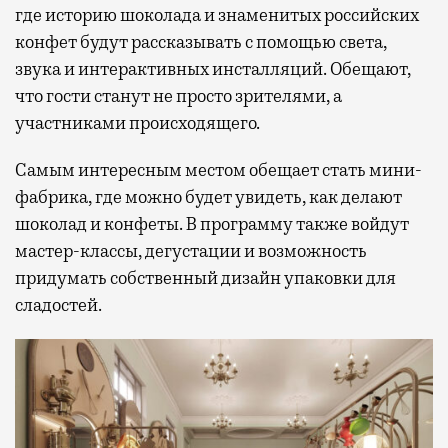
где историю шоколада и знаменитых российских
активности в путешествии, например
конфет будут рассказывать с помощью света,
забронировать нужные билеты и рестораны.
звука и интерактивных инсталляций. Обещают,
что гости станут не просто зрителями, а
участниками происходящего.
Бизнес-зал становится местом, где можно
провести переговоры, поработать или просто
Самым интересным местом обещает стать мини-
выпить кофе, наблюдая сквозь панорамные
фабрика, где можно будет увидеть, как делают
окна за тем, как взлетают и садятся
шоколад и конфеты. В программу также войдут
самолеты. В Москве нет недостатка
мастер-классы, дегустации и возможность
в лаунжах. В аэропортах их обычно
придумать собственный дизайн упаковки для
несколько — в разных зонах воздушных
сладостей.
гаваней. На некоторых вокзалах — тоже.
Лаунжи доступны на Ленинградском,
Павелецком, Казанском, Ярославском
и Курском вокзалах.
Попасть в бизнес-залы
могут держатели карт Mir Supreme. Причем
не только в столице. Всего доступно более