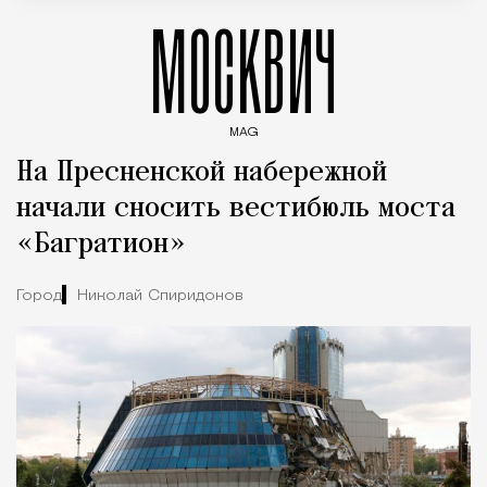
МОСКВИЧ
MAG
Введите ключевые слова для поиска статей
На Пресненской набережной
начали сносить вестибюль моста
«Багратион»
Город
Николай Спиридонов