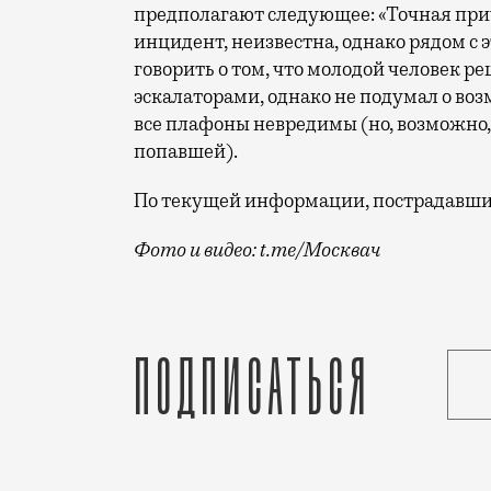
предполагают следующее: «Точная при
инцидент, неизвестна, однако рядом с
говорить о том, что молодой человек р
эскалаторами, однако не подумал о воз
все плафоны невредимы (но, возможно, 
попавшей).
По текущей информации, пострадавший
Фото и видео: t.me/Москвач
Каким-то образом он пробрался на эска
Подписаться