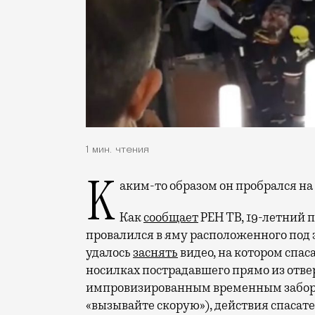
1 мин. чтения
Каким-то образом он пробрался на
Как
сообщает
РЕН ТВ, 19-летний 
провалился в яму расположенного под
удалось
заснять
видео, на котором спас
носилках пострадавшего прямо из отве
импровизированным временным забором
«вызывайте скорую»), действия спаса