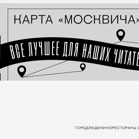
ГОРОД
ЛЮДИ
КИНО
РЕСТОРАНЫ 