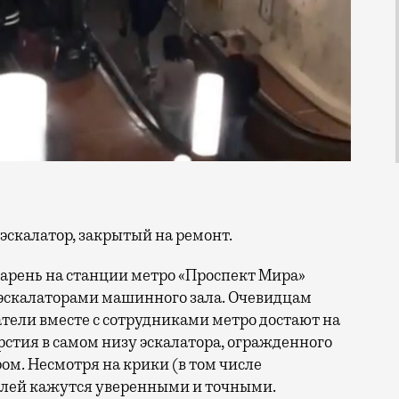
 эскалатор, закрытый на ремонт.
парень на станции метро «Проспект Мира»
 эскалаторами машинного зала. Очевидцам
атели вместе с сотрудниками метро достают на
рстия в самом низу эскалатора, огражденного
. Несмотря на крики (в том числе
телей кажутся уверенными и точными.