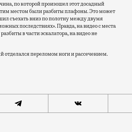
чина, по которой произошел этот досадный
 этим местом были разбиты плафоны. Это может
ешил съехать вниз по полотну между двумя
можных последствиях». Правда, на видео с места
разбиты в части эскалатора, на видео не
 отделался переломом ноги и рассечением.
латор, закрытый на ремонт. Как сообщает РЕН ТВ, 19