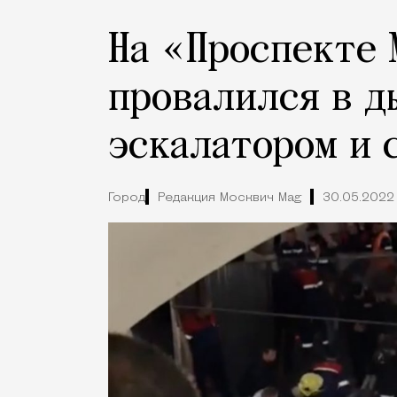
На «Проспекте 
провалился в д
эскалатором и 
Город
Редакция Москвич Mag
30.05.2022