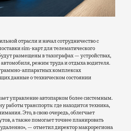
поставки sim-карт для телематического
будут размещены в тахографах — устройствах,
автомобиля, режим труда и отдыха водителя.
рограммно-аппаратных комплексах
щих данные о техническом состоянии
ает управление автопарком более системным.
 работы транспорта: где находится техника,
нимания. Это, в свою очередь, облегчает
тов, а также помогает точнее планировать
 удаленно», — отметил директор макрорегиона