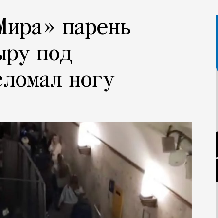
Мира» парень
ыру под
сломал ногу